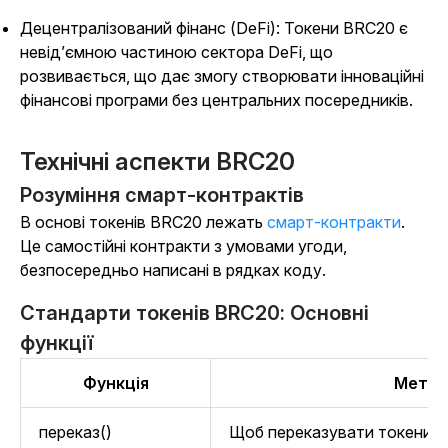
Децентралізований фінанс (DeFi): Токени BRC20 є
невід’ємною частиною сектора DeFi, що
розвивається, що дає змогу створювати інноваційні
фінансові програми без центральних посередників.
Технічні аспекти BRC20
Розуміння смарт-контрактів
В основі токенів BRC20 лежать
смарт-контракти
.
Це самостійні контракти з умовами угоди,
безпосередньо написані в рядках коду.
Стандарти токенів BRC20: Основні
функції
Функція
Мета
переказ()
Щоб переказувати токени з