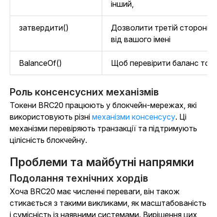
інший,
затвердити()
Дозволити третій стороні 
від вашого імені
BalanceOf()
Щоб перевірити баланс ток
Роль консенсусних механізмів
Токени BRC20 працюють у блокчейн-мережах, які
використовують різні
механізми консенсусу
. Ці
механізми перевіряють транзакції та підтримують
цілісність блокчейну.
Проблеми та майбутні напрямки
Подолання технічних хордів
Хоча BRC20 має численні переваги, він також
стикається з такими викликами, як масштабованість
і сумісність із наявними системами. Вирішення цих