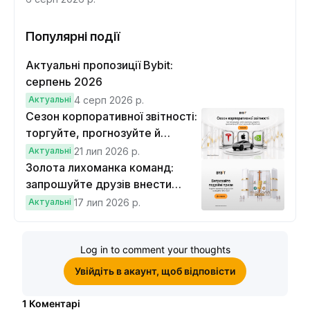
функцій
Популярні події
Актуальні пропозиції Bybit:
серпень 2026
Актуальні
4 серп 2026 р.
Сезон корпоративної звітності:
торгуйте, прогнозуйте й
вигравайте Cybertruck
Актуальні
21 лип 2026 р.
Золота лихоманка команд:
запрошуйте друзів внести
депозит на $100 і торгувати на
Актуальні
17 лип 2026 р.
$10, щоб виграти подвійні
винагороди
Log in to comment your thoughts
Увійдіть в акаунт, щоб відповісти
1
Коментарі