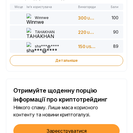
Місце
Ім’я користувача
Винагороди
Бали
100
Winnwe
300
USDT
90
TAHAKHAN
220
USDT
89
sha***@****
150
USDT
Детальніше
Отримуйте щоденну порцію
інформації про криптотрейдинг
Ніякого спаму. Лише маса корисного
контенту та новини криптогалузі.
Зареєструватися