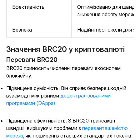
Ефективність
Оптимізовано для швидши
зниження обсягу мережі
Безпека
Надійні протоколи для за
Значення BRC20 у криптовалюті
Переваги BRC20
BRC20 приносить численні переваги екосистемі
блокчейну:
Підвищена сумісність. Він сприяє безперешкодній
взаємодії між різними
децентралізованими
програмами (DApps).
Підвищена ефективність: З BRC20 трансакції
швидші, вирішуючи
проблеми з
перевантаженістю
мережі
, які поширені в старіших стандартах токенів.