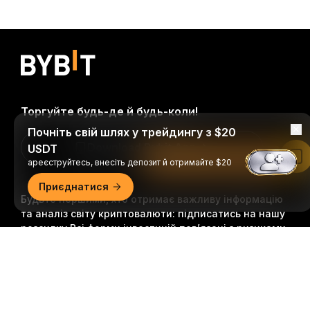
Торгуйте будь-де й будь-коли!
Почніть свій шлях у трейдингу з $20
Download Bybit App
USDT
Читати в застосунку Bybit
ареєструйтесь, внесіть депозит й отримайте $20
Приєднатися
Будьте першими, хто отримає важливу інформацію
та аналіз світу криптовалюти: підписатись на нашу
розсилку.
Всі форми інвестицій пов’язані з ризиками,
зокрема ризиком втрати всієї суми інвестицій. Така
Докладний огляд
діяльність може не підходити всім.
Підписатися