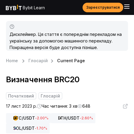
Bybit Learn
Зареєструватися
Дисклеймер. Ця стаття є попереднім перекладом на
українську за допомогою машинного перекладу.
Покращена версія буде доступна пізніше.
Home
Глосарій
Current Page
Визначення BRC20
Початковий
Глосарій
17 лист 2023 р.
Час читання: 3 хв
648
BTC
/USDT
ETH
/USDT
-2.00
%
-2.60
%
SOL
/USDT
-1.70
%