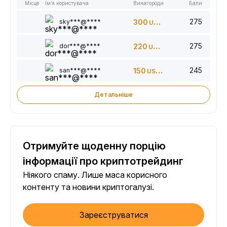
Місце
Ім’я користувача
Винагороди
Бали
275
sky***@****
300
USDT
275
dor***@****
220
USDT
245
san***@****
150
USDT
Детальніше
Отримуйте щоденну порцію
інформації про криптотрейдинг
Ніякого спаму. Лише маса корисного
контенту та новини криптогалузі.
Зареєструватися