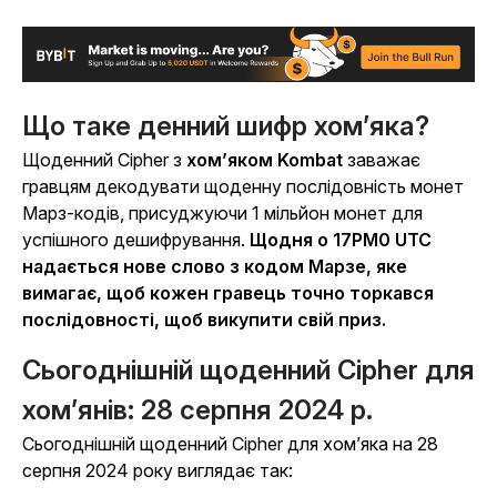
Що таке денний шифр хом’яка?
Щоденний Cipher з
хом’яком Kombat
заважає
гравцям декодувати щоденну послідовність монет
Марз-кодів, присуджуючи 1 мільйон монет для
успішного дешифрування.
Щодня о 17PM0 UTC
надається нове слово з кодом Марзе, яке
вимагає, щоб кожен гравець точно торкався
послідовності, щоб викупити свій приз.
Сьогоднішній щоденний Cipher для
хом’янів: 28 серпня 2024 р.
Сьогоднішній
щоденний Cipher для
хом’яка на
28
серпня 2024 року виглядає так: