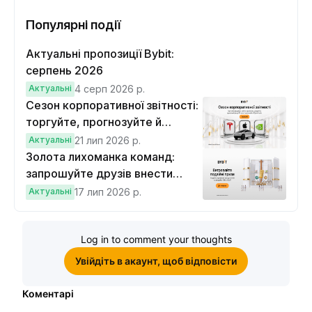
Популярні події
Актуальні пропозиції Bybit:
серпень 2026
Актуальні
4 серп 2026 р.
Сезон корпоративної звітності:
торгуйте, прогнозуйте й
вигравайте Cybertruck
Актуальні
21 лип 2026 р.
Золота лихоманка команд:
запрошуйте друзів внести
депозит на $100 і торгувати на
Актуальні
17 лип 2026 р.
$10, щоб виграти подвійні
винагороди
Log in to comment your thoughts
Увійдіть в акаунт, щоб відповісти
Коментарі