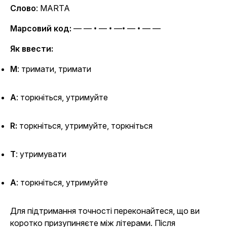
Слово
: MARTA
Марсовий код:
— — • — • —• — • — —
Як ввести:
M
: тримати, тримати
A
: торкніться, утримуйте
R:
торкніться, утримуйте, торкніться
T
: утримувати
A
: торкніться, утримуйте
Для підтримання точності переконайтеся, що ви
коротко призупиняєте між літерами. Після