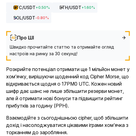
BTC
/USDT
ETH
/USDT
+
0.50
%
+
1.60
%
SOL
/USDT
-0.80
%
Про ШІ
Швидко прочитайте статтю та отримайте огляд
настроїв на ринку за 30 секунд!
Розкрийте потенціал отримати ще 1 мільйон монет у
хом’ячку
,
вирішуючи щоденний код Cipher Morse, що
відкривається щодня о 17PM0 UTC. Кожен новий
шифр дає шанс не лише збільшити резерви монет,
але й отримати нові бонуси та підвищити рейтинг
прибутків за годину (PPH).
Взаємодійте з сьогоднішньою cipher, щоб збільшити
дохід і насолоджуватися
цікавими
іграми хом’ячка з
торканням до заробляння.