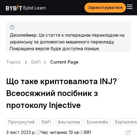
Bybit Learn
Зареєструватися
Дисклеймер. Ця стаття є попереднім перекладом на
українську за допомогою машинного перекладу.
Покращена версія буде доступна пізніше.
Topics
DeFi
Current Page
Що таке криптовалюта INJ?
Всеосяжний посібник з
протоколу Injective
Просунутий
DeFi
Альткоїни
Блокчейн
Explainers
3 лист 2023 р.
Час читання: 13 хв
991