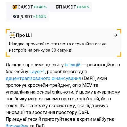
BTC
/USDT
ETH
/USDT
+
0.40
%
+
0.50
%
SOL
/USDT
+
3.60
%
Про ШІ
Швидко прочитайте статтю та отримайте огляд
настроїв на ринку за 30 секунд!
Ласкаво просимо до світу
ін’єкцій
— революційного
блокчейну
Layer-1
, розробленого для
децентралізованого фінансування
(DeFi), який
пропонує кросчейн-трейдинг, опір MEV та
управління на основі спільноти. У цьому вичерпному
посібнику ми розглянемо протокол ін’єкцій, його
токен INJ та жваву екосистему, яка підтримує
інновації та зростання простору DeFi.
Приєднайтеся й приготуйтеся відкрити майбутнє
блокчейну
та DeFi.