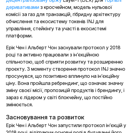
децентралізовану біржу
Layer-1 (DEX) для
торгівлі
деривативами
з кросчейном, модель нульової
комісії за газ для транзакцій, гібридну архітектуру
обчислення та екосистему токенів INJ для
управління, стейкінгу та участі в екосистемі
платформи.
Ерік Чен і Альберт Чон заснували протокол у 2018
році та активно працювали з ін’єкційною
спільнотою, щоб сприяти розвитку та розширенню
проєкту. З моменту створення протокол INJ значно
просунувся, що позитивно вплинуло на ін’єкційну
ціну. Вона пройшла ребрендинг, що означає значну
зміну своєї місії, пропозицій продуктів і брендингу, і
зараз є лідером у світі блокчейну, що постійно
змінюється.
Засновування та розвиток
Ерік Чен і Альберт Чон запустили протокол ін’єкцій у
2018 році, відіграючи основні ролі в будуванні його