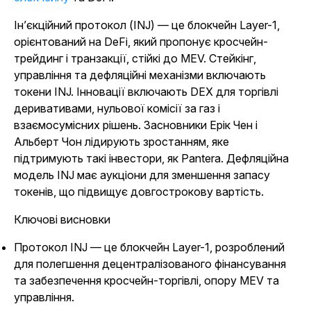
Ін’єкційний протокол (INJ) — це блокчейн Layer-1,
орієнтований на DeFi, який пропонує кросчейн-
трейдинг і транзакції, стійкі до MEV. Стейкінг,
управління та дефляційні механізми включають
токени INJ. Інновації включають DEX для торгівлі
деривативами, нульової комісії за газ і
взаємосумісних рішень. Засновники Ерік Чен і
Альберт Чон лідирують зростанням, яке
підтримують такі інвестори, як Pantera. Дефляційна
модель INJ має аукціони для зменшення запасу
токенів, що підвищує довгострокову вартість.
Ключові висновки
Протокол INJ — це блокчейн Layer-1, розроблений
для полегшення децентралізованого фінансування
та забезпечення кросчейн-торгівлі, опору MEV та
управління.