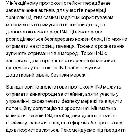
У ін’єкційному протоколі стейкінг передбачає
забезпечення активів для участі в перевірці
трансакцій, тим самим надаючи користувачам
можливість отримувати пасивний дохід за
допомогою винагород INJ. Ці винагороди
розподіляються безперервно кожен блок, і їх можна
отримати на сторінці гаманця. Токени з розкатання
зупинять отримання винагород. Токен INJ є
заставою для торгівлі та створення фінансових
продуктів у протоколі INJ, забезпечуючи
додатковий рівень безпеки мережі.
Валідатори та делегатори протоколу INJ можуть
отримати винагороди за стейкінг, взяти участь у
управлінні, забезпечити безпеку мережі та відчути
потенційну репутацію та зростання. Мінімальна
кількість токенів INJ, необхідних для ініціювання
стейкінгу, залежить від платформи або протоколу,
що використовуються. Рекомендуємо підтвердити