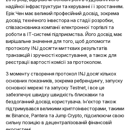
надійної інфраструктури та керуванні її зростанням.
Ерік Чен має великий професійний досвід, зокрема
досвід технічного інвестора на стадії розробки,
співзасновника компанії електронної торгівлі та
роботи в ІТ-системі підприємства. Його досвід має
вирішальне значення для того, щоб допомогти
протоколу INJ досягти миттєвих результатів
транзакцій і зручності користування, а також для
реєстрації вартості комісії за протоколом.
З моменту створення протокол INJ досяг кількох
основних показників, зокрема ребрендингу, запуску
основної мережі та запуску Testnet, і все це
забезпечує швидку швидкість блискавки та
бездоганний досвід користувача. Ін’єктор також
підтримувався великими криптоінвесторами, такими
як Binance, Pantera та Jump Crypto, підсилюючи свою
сильну позицію в децентралізованій фінансовій
екосистемі.