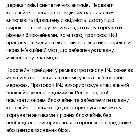
деривативів і синтетичних активів. Переваги
кросчейн-торгівлі за ін’єкційним протоколом
включають підвищену ліквідність, доступ до
широкого спектру активів і здатність торгувати
різними блокчейнами. Крім того, протокол INJ
пропонує швидкі та економічно ефективні перекази
через ін’єкційний міст, що забезпечує плавну
міжчейнову взаємодію.
Кросчейн-трейдинг у рамках протоколу INJ означає
можливість торгівлі активами у кількох блокчейн-
мережах. Протокол INJ використовує спеціальний
блокчейн-рівень, відомий як Peg-зона, щоб
пов’язати окремі блокчейни та забезпечити плавну
кросчейн-торгівлю. Це дає користувачам змогу
торгувати активами з різних блокчейнів без
необхідності використання сторонніх посередників
або централізованих бірж.