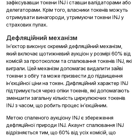
зафіксувавши токени INJ і ставши валідаторами або
делегаторами. Крім того, власники токенів можуть
отримувати винагороди, утримуючи токени INJ у
страхових пулах.
Дефляційний механізм
Ін’єктор виконує окремий дефляційний механізм,
який включає щотижневий аукціон у розмірі 60% від
комісій за протоколом та спалювання токенів INJ, які
виграли. Цей механізм допомагає видалити зайві
токени з обігу та може призвести до підвищення
ін’єкційної ціни на токен. Дифляційний характер INJ
підтримується через опіки токенів, які допомагають
зменшити загальну кількість циркулюючих токенів
INJ з часом, що робить процес ін’єкційним.
Метою спаленого аукціону INJ є збереження
дефляційної природи INJ. Акаунт спалювання INJ
відрізняється тим, що 60% від усіх комісій, що