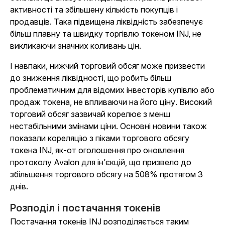
активності та збільшену кількість покупців і
продавців. Така підвищена ліквідність забезпечує
більш плавну та швидку торгівлю токеном INJ, не
викликаючи значних коливань цін.
І навпаки, нижчий торговий обсяг може призвести
до зниження ліквідності, що робить більш
проблематичним для відомих інвесторів купівлю або
продаж токена, не впливаючи на його ціну. Високий
торговий обсяг зазвичай корелює з менш
нестабільними змінами ціни. Основні новини також
показали кореляцію з піками торгового обсягу
токена INJ, як-от оголошення про оновлення
протоколу Avalon для ін’єкцій, що призвело до
збільшення торгового обсягу на 508% протягом 3
днів.
Розподіл і постачання токенів
Постачання токенів INJ розподіляється таким