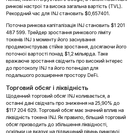
ринкові настрої та висока загальна вартість (TVL).
Рекордний час для INJ становить $0,657401.
Поточна ринкова капіталізація INJ становить $1 201
487 599. Трейдер зростання ринкового ліміту
токенів INJ з моменту його заснування
продемонстрував стійке зростання, досягаючи його
поточної вартості понад $1,2 мільярда. Таке
вражаюче зростання свідчить про високий інтерес
до протоколу INJ та його потенціал для
подальшого розширення простору DeFi.
Торговий обсяг і ліквідність
Щоденний торговий обсяг INJ коливається, а
останні дані свідчать про зниження на 25,90% до
$117 204 629. Торговий обсяг має значний вплив на
ліквідність токена INJ. Як правило, більший торговий
обсяг призводить до збільшення ліквідності,
оскільки це вказує на підвищений рівень ринкової