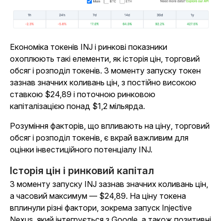
Економіка токенів INJ і ринкові показники
охоплюють такі елементи, як історія цін, торговий
обсяг і розподіл токенів. З моменту запуску токен
зазнав значних коливань цін, з постійно високою
ставкою $24,89 і поточною ринковою
капіталізацією понад $1,2 мільярда.
Розуміння факторів, що впливають на ціну, торговий
обсяг і розподіл токенів, є вкрай важливим для
оцінки інвестиційного потенціалу INJ.
Історія цін і ринковий капітал
З моменту запуску INJ зазнав значних коливань цін,
а часовий максимум — $24,89. На ціну токена
вплинули різні фактори, зокрема запуск Injective
Nexus, який інтегрується з Google, а також позитивні