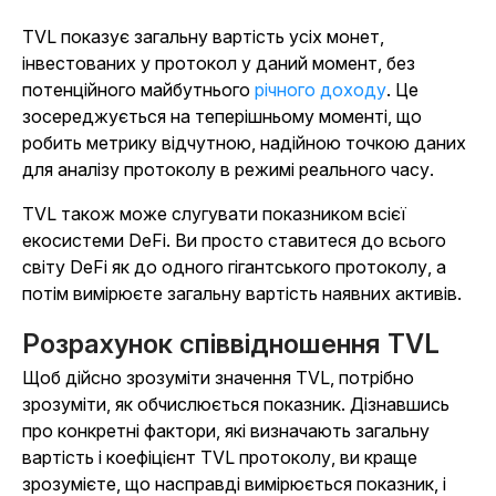
TVL показує загальну вартість усіх монет,
інвестованих у протокол у даний момент, без
потенційного майбутнього
річного доходу
. Це
зосереджується на теперішньому моменті, що
робить метрику відчутною, надійною точкою даних
для аналізу протоколу в режимі реального часу.
TVL також може слугувати показником всієї
екосистеми DeFi. Ви просто ставитеся до всього
світу DeFi як до одного гігантського протоколу, а
потім вимірюєте загальну вартість наявних активів.
Розрахунок співвідношення TVL
Щоб дійсно зрозуміти значення TVL, потрібно
зрозуміти, як обчислюється показник. Дізнавшись
про конкретні фактори, які визначають загальну
вартість і коефіцієнт TVL протоколу, ви краще
зрозумієте, що насправді вимірюється показник, і