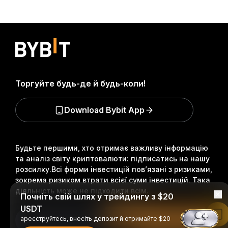
Торгуйте будь-де й будь-коли!
Download Bybit App
Будьте першими, хто отримає важливу інформацію
та аналіз світу криптовалюти: підписатись на нашу
розсилку.
Всі форми інвестицій пов’язані з ризиками,
зокрема ризиком втрати всієї суми інвестицій. Така
діяльність може не підходити всім.
Почніть свій шлях у трейдингу з $20
USDT
Читати в застосунку Bybit
ареєструйтесь, внесіть депозит й отримайте $20
Підписатися