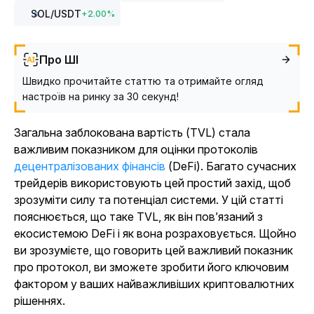
SOL
/USDT
+
2.00
%
Про ШІ
Швидко прочитайте статтю та отримайте огляд
настроїв на ринку за 30 секунд!
Загальна заблокована вартість (TVL) стала
важливим показником для оцінки протоколів
децентралізованих фінансів
(DeFi). Багато сучасних
трейдерів використовують цей простий захід, щоб
зрозуміти силу та потенціал системи. У цій статті
пояснюється, що таке TVL, як він пов’язаний з
екосистемою DeFi і як вона розраховується. Щойно
ви зрозумієте, що говорить цей важливий показник
про протокол, ви зможете зробити його ключовим
фактором у ваших найважливіших криптовалютних
рішеннях.