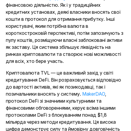
фінансовою діяльністю. Як і у традиційних
кредитних установах, деякі власники вносять свої
кошти в протокол для отримання прибутку. Інші
користувачі, яким потрібна валюта в
короткостроковій перспективі, потім запозичують з
пулу коштів, розміщуючи власні заблоковані активи
як заставу. Ця система збільшує ліквідність на
ринках криптовалюти та створює нові можливості
для всіх, хто бере участь.
Криптовалюта TVL — це важливий захід у світі
кредитування DeFi. Він розраховується відповідно
до вартості активів, які як позикодавці, так і
позичальники вносять у систему.
MakerDAO
,
протокол DeFi зі значними культурними та
фінансовими обговореннями, керує всіма іншими
протоколами DeFi з блокуванням понад $1,8
мільярда через методи кредитування. Ця висока
цифра демонструє силу та ймовірну довговічність