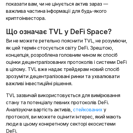
показати вам, чи не цінується актив зараз —
важлива частина інформації для будь-якого
криптоінвестора.
Що означає TVL у DeFi Space?
Ви не можете ретельно пояснити TVL, не розуміючи,
як цей термін стосується світу DeFi. Зрештою,
концепція, розроблена головним чином як спосіб
оцінки децентралізованих протоколів і системи DeFi
в цілому. TVL вже надає трейдерам новий спосіб
зрозуміти децентралізовані ринки та ухвалювати
важливі інвестиційні рішення.
TVL зазвичай використовується для вимірювання
стану та потенціалу певних протоколів DeFi.
Аналізуючи вартість активів,
стейкованих
у
протоколі, ви можете оцінити інтерес, який мають
люди в цьому конкретному секторі екосистеми
DeFi.