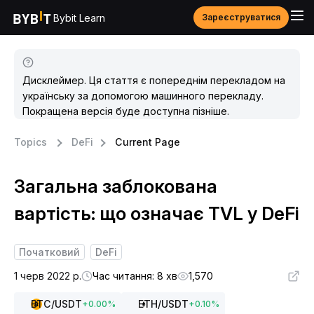
Bybit Learn
Зареєструватися
Дисклеймер. Ця стаття є попереднім перекладом на
українську за допомогою машинного перекладу.
Покращена версія буде доступна пізніше.
Topics
DeFi
Current Page
Загальна заблокована
вартість: що означає TVL у DeFi
Початковий
DeFi
1 черв 2022 р.
Час читання: 8 хв
1,570
BTC
/USDT
ETH
/USDT
+
0.00
%
+
0.10
%