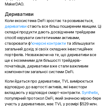
MakerDAO.
Деривативи
Коли екосистема DeFi зростає та розвивається,
деривативи
стають все більш поширеним явищем. Ці
складні продукти дають досвідченим трейдерам
спосіб керувати синтетичними активами,
створювати ф’
ючерсні контракти
та збільшувати
загальний дохід зі своїх складних інвестиційних
портфелів. Незважаючи на те, що деривативи все
ще є іноземними для більшості трейдерів-
початківців, деривативи вже стали важливим
компонентом загальної системи DeFi.
Коли йдеться про деривативи, TVL вимірюється
відповідно до вартості активів, які інвестори
вкладають у відповідні смарт-контракти.
Synthetix
,
популярний протокол DeFi, який значною мірою бере
участь у деривативах, має TVL у розмірі $529 млн.