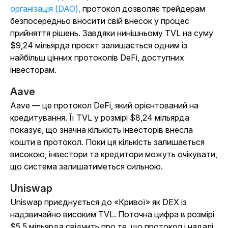
організація (DAO),
протокол дозволяє трейдерам
безпосередньо вносити свій внесок у процес
прийняття рішень. Завдяки нинішньому TVL на суму
$9,24 мільярда проєкт залишається одним із
найбільш цінних протоколів DeFi, доступних
інвесторам.
Aave
Aave — це протокол DeFi, який орієнтований на
кредитування. Її TVL у розмірі $8,24 мільярда
показує, що значна кількість інвесторів внесла
кошти в протокол. Поки ця кількість залишається
високою, інвестори та кредитори можуть очікувати,
що система залишатиметься сильною.
Uniswap
Uniswap приєднується до «Кривої» як DEX із
надзвичайно високим TVL. Поточна цифра в розмірі
$5,5 мільярда свідчить про те, що протокол і надалі