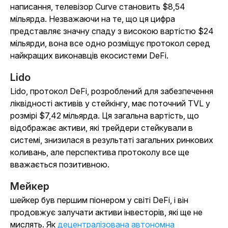
написання, телевізор Curve становить $8,54
мільярда. Незважаючи на те, що ця цифра
представляє значну спаду з високою вартістю $24
мільярди, вона все одно розміщує протокол серед
найкращих виконавців екосистеми DeFi.
Lido
Lido, протокол DeFi, розроблений для забезпечення
ліквідності активів у стейкінгу, має поточний TVL у
розмірі $7,42 мільярда. Ця загальна вартість, що
відображає активи, які трейдери стейкували в
системі, знизилася в результаті загальних ринкових
коливань, але перспектива протоколу все ще
вважається позитивною.
Мейкер
шейкер був першим піонером у світі DeFi, і він
продовжує залучати активи інвесторів, які ще не
мислять. Як
децентралізована автономна