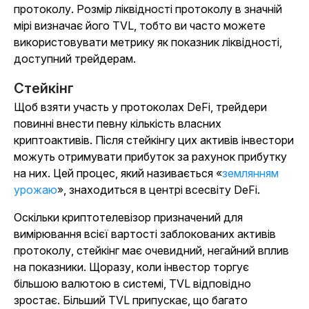
протоколу. Розмір ліквідності протоколу в значній
мірі визначає його TVL, тобто ви часто можете
використовувати метрику як показник ліквідності,
доступний трейдерам.
Стейкінг
Щоб взяти участь у протоколах DeFi, трейдери
повинні внести певну кількість власних
криптоактивів. Після стейкінгу цих активів інвестори
можуть отримувати прибуток за рахунок прибутку
на них. Цей процес, який називається «
землянням
урожаю
», знаходиться в центрі всесвіту DeFi.
Оскільки криптотелевізор призначений для
вимірювання всієї вартості заблокованих активів
протоколу, стейкінг має очевидний, негайний вплив
на показники. Щоразу, коли інвестор торгує
більшою валютою в системі, TVL відповідно
зростає. Більший TVL припускає, що багато