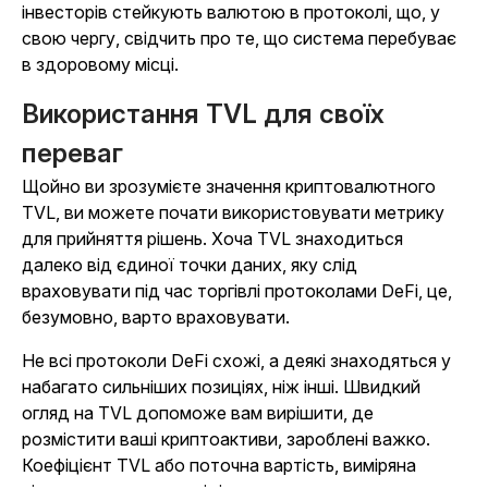
інвесторів стейкують валютою в протоколі, що, у
свою чергу, свідчить про те, що система перебуває
в здоровому місці.
Використання TVL для своїх
переваг
Щойно ви зрозумієте значення криптовалютного
TVL, ви можете почати використовувати метрику
для прийняття рішень. Хоча TVL знаходиться
далеко від єдиної точки даних, яку слід
враховувати під час торгівлі протоколами DeFi, це,
безумовно, варто враховувати.
Не всі протоколи DeFi схожі, а деякі знаходяться у
набагато сильніших позиціях, ніж інші. Швидкий
огляд на TVL допоможе вам вирішити, де
розмістити ваші криптоактиви, зароблені важко.
Коефіцієнт TVL або поточна вартість, виміряна