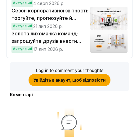
Актуальні
4 серп 2026 р.
Сезон корпоративної звітності:
торгуйте, прогнозуйте й
вигравайте Cybertruck
Актуальні
21 лип 2026 р.
Золота лихоманка команд:
запрошуйте друзів внести
депозит на $100 і торгувати на
Актуальні
17 лип 2026 р.
$10, щоб виграти подвійні
винагороди
Log in to comment your thoughts
Увійдіть в акаунт, щоб відповісти
Коментарі