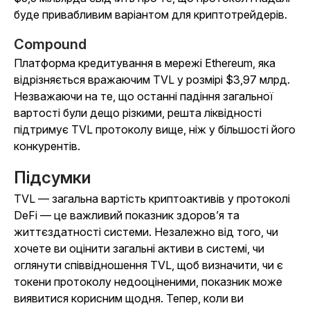
буде привабливим варіантом для криптотрейдерів.
Compound
Платформа кредитування в мережі Ethereum, яка
відрізняється вражаючим TVL у розмірі $3,97 млрд.
Незважаючи на те, що останні падіння загальної
вартості були дещо різкими, решта ліквідності
підтримує TVL протоколу вище, ніж у більшості його
конкурентів.
Підсумки
TVL — загальна вартість криптоактивів у протоколі
DeFi — це важливий показник здоров’я та
життєздатності системи. Незалежно від того, чи
хочете ви оцінити загальні активи в системі, чи
оглянути співвідношення TVL, щоб визначити, чи є
токени протоколу недооціненими, показник може
виявитися корисним щодня. Тепер, коли ви