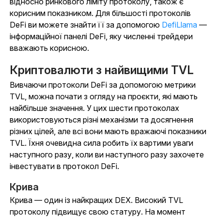
відносно ринкового ліміту протоколу, також є
корисним показником. Для більшості протоколів
DeFi ви можете знайти її за допомогою
DefiLlama
—
інформаційної панелі DeFi, яку численні трейдери
вважають корисною.
Криптовалюти з найвищими TVL
Вивчаючи протоколи DeFi за допомогою метрики
TVL, можна почати з огляду на проєкти, які мають
найбільше значення. У цих шести протоколах
використовуються різні механізми та досягнення
різних цілей, але всі вони мають вражаючі показники
TVL. Їхня очевидна сила робить їх вартими уваги
наступного разу, коли ви наступного разу захочете
інвестувати в протокол DeFi.
Крива
Крива — один із найкращих DEX. Високий TVL
протоколу підвищує свою статуру. На момент