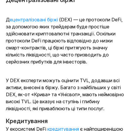
Децентралізовані біржі
Децентралізовані біржі
(DEX) — це протоколи DeFi,
за допомогою яких трейдерам буде простіше
здійснювати криптовалютні транзакції. Оскільки
протоколи DeFi працюють відповідно до низки
смарт-контрактів, ці біржі притягують значну
кількість ліквідності, що часто призводить до
серйозних прибутків для інвесторів.
У DEX експерти можуть оцінити TVL, додавши всі
активи, внесені в біржу. Багато з найбільших у світі
DEX, як-от «Крива» та «Унісвоп», мають неймовірно
високі TVL. Це вказує на ступінь і глибину
ліквідності, які приваблюють ці типи послуг.
Кредитування
У екосистемі DeFi
кредитування
є найпоширенішою