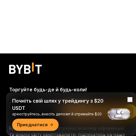
Торгуйте будь-де й будь-коли!
Почніть свій шлях у трейдингу з $20
Download Bybit App
USDT
Читати в застосунку Bybit
ареєструйтесь, внесіть депозит й отримайте $20
Приєднатися
Будьте першими, хто отримає важливу інформацію
та аналіз світу криптовалюти: підписатись на нашу