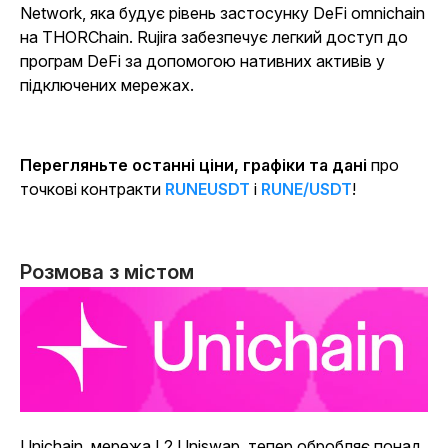
Network, яка будує рівень застосунку DeFi omnichain
на THORChain.
Rujira забезпечує легкий доступ до
програм DeFi за допомогою нативних активів у
підключених мережах.
Перегляньте останні ціни, графіки та дані
про
точкові контракти
RUNEUSDT
і
RUNE/USDT
!
Розмова з містом
Unichain, мережа L2 Uniswap, тепер обробляє понад