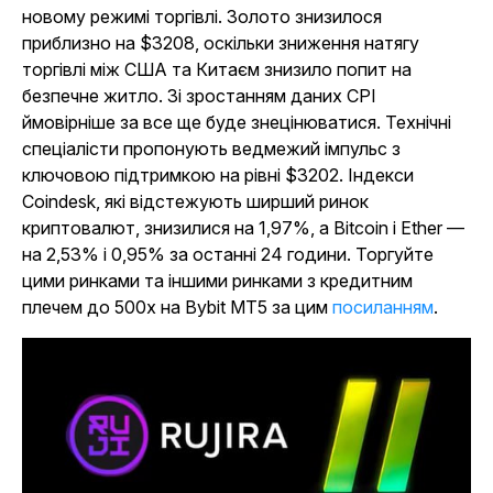
новому режимі торгівлі. Золото знизилося
приблизно на $3208, оскільки зниження натягу
торгівлі між США та Китаєм знизило попит на
безпечне житло. Зі зростанням даних CPI
ймовірніше за все ще буде знецінюватися. Технічні
спеціалісти пропонують ведмежий імпульс з
ключовою підтримкою на рівні $3202. Індекси
Coindesk, які відстежують ширший ринок
криптовалют, знизилися на 1,97%, а Bitcoin і Ether —
на 2,53% і 0,95% за останні 24 години. Торгуйте
цими ринками та іншими ринками з кредитним
плечем до 500x на Bybit MT5 за цим
посиланням
.