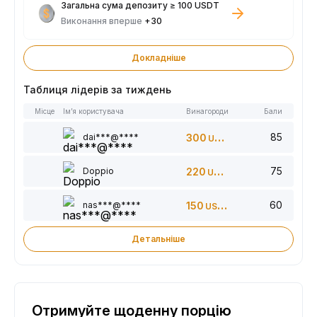
Загальна сума депозиту ≥ 100 USDT
Виконання вперше
+30
Докладніше
Таблиця лідерів за тиждень
Місце
Ім’я користувача
Винагороди
Бали
85
dai***@****
300
USDT
75
Doppio
220
USDT
60
nas***@****
150
USDT
Детальніше
Отримуйте щоденну порцію