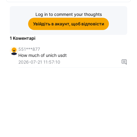
$10, щоб виграти подвійні
винагороди
Log in to comment your thoughts
Увійдіть в акаунт, щоб відповісти
1
Коментарі
551***877
How much of unich usdt
2026-07-21 11:57:10