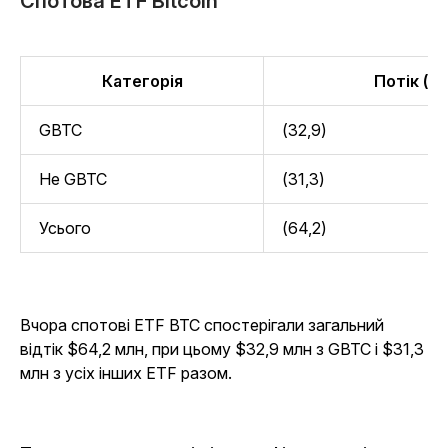
Спотова ETF Bitcoin
Категорія
Потік (м
GBTC
(32,9)
Не GBTC
(31,3)
Усього
(64,2)
Вчора спотові ETF BTC спостерігали загальний
відтік $64,2 млн, при цьому $32,9 млн з GBTC і $31,3
млн з усіх інших ETF разом.