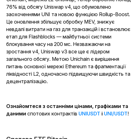
76% від обсягу Uniswap v4, що обумовлено
заохоченнями UNI та новою функцією Rollup-Boost.
Це оновлення збільшує обробку MEV, знижує
невдалі витрати на газ для транзакцій і встановлює
етап для Flashblocks — майбутньої системи
блокування часу на 200 мс. Незважаючи на
зростання v4, Uniswap v3 все ще є лідером
загального обсягу. Метою Unichain є вирішення
питань основної мережі Ethereum та фрагментації
ліквідності L2, одночасно підвищуючи швидкість та
децентралізацію.
Ознайомтеся з останніми цінами, графіками та
даними
спотових контрактів
UNIUSDT
і
UNI/USDT
!