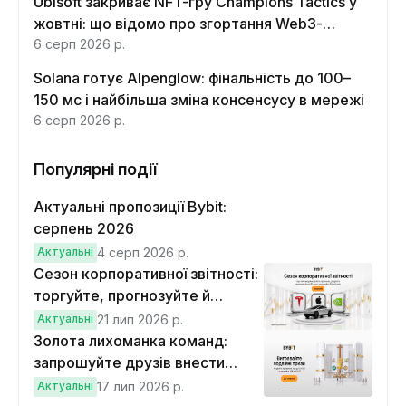
Ubisoft закриває NFT-гру Champions Tactics у
жовтні: що відомо про згортання Web3-
функцій
6 серп 2026 р.
Solana готує Alpenglow: фінальність до 100–
150 мс і найбільша зміна консенсусу в мережі
6 серп 2026 р.
Популярні події
Актуальні пропозиції Bybit:
серпень 2026
Актуальні
4 серп 2026 р.
Сезон корпоративної звітності:
торгуйте, прогнозуйте й
вигравайте Cybertruck
Актуальні
21 лип 2026 р.
Золота лихоманка команд:
запрошуйте друзів внести
депозит на $100 і торгувати на
Актуальні
17 лип 2026 р.