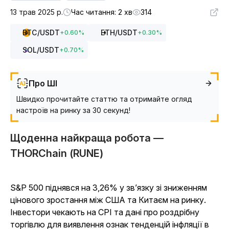
13 трав 2025 р.
Час читання: 2 хв
314
BTC
/USDT
ETH
/USDT
+
0.60
%
+
0.30
%
SOL
/USDT
+
0.70
%
Про ШІ
Швидко прочитайте статтю та отримайте огляд
настроїв на ринку за 30 секунд!
Щоденна найкраща робота —
THORChain (RUNE)
S&P 500 піднявся на 3,26% у зв’язку зі зниженням
цінового зростання між США та Китаєм на ринку.
Інвестори чекають на CPI та дані про роздрібну
торгівлю для виявлення ознак тенденцій інфляції в