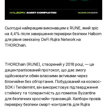
Сьогодні найкращим виконавцем є RUNE, який зріс
на 4,4% після завершення перевірки безпеки Halborn
для рівня омніхаїну DeFi Rujira Network на
THORChain.
THORChain (RUNE), створений у 2018 році, — це
децентралізований протокол, що дає змогу
здійснювати обмін власними активами через
блокчейни без обгортання. Побудований на космос-
SDK і Tendermint, він використовує підтвердження
стейкінгу та толерантність до помилок Byzantine
для безпечних кросчейн-транзакцій. Халборн провів
перевірку безпеки смарт-контрактів для Rujira