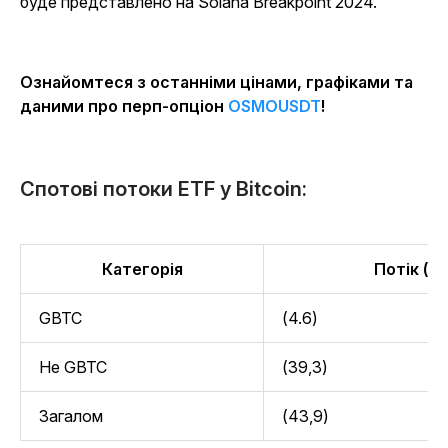
буде представлено на Solana Breakpoint 2024.
Ознайомтеся з останніми цінами, графіками та
даними про перп-опціон
OSMOUSDT
!
Спотові потоки ETF у Bitcoin:
Категорія
Потік (м
GBTC
(4.6)
Не GBTC
(39,3)
Загалом
(43,9)