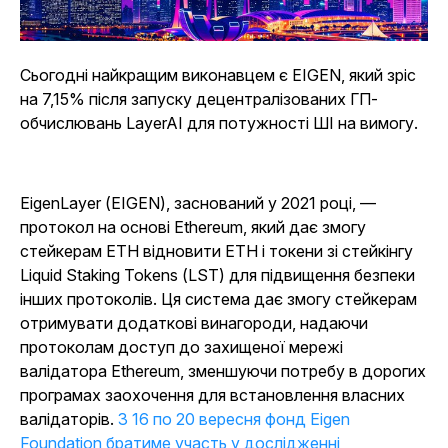
Сьогодні найкращим виконавцем є EIGEN, який зріс
на 7,15% після запуску децентралізованих ГП-
обчислювань LayerAI для потужності ШІ на вимогу.
EigenLayer (EIGEN), заснований у 2021 році, —
протокол на основі Ethereum, який дає змогу
стейкерам ETH відновити ETH і токени зі стейкінгу
Liquid Staking Tokens (LST) для підвищення безпеки
інших протоколів. Ця система дає змогу стейкерам
отримувати додаткові винагороди, надаючи
протоколам доступ до захищеної мережі
валідатора Ethereum, зменшуючи потребу в дорогих
програмах заохочення для встановлення власних
валідаторів.
З 16 по 20 вересня фонд Eigen
Foundation братиме участь у дослідженні