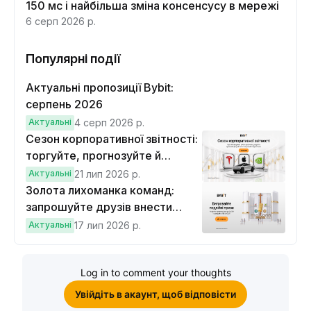
150 мс і найбільша зміна консенсусу в мережі
6 серп 2026 р.
Популярні події
Актуальні пропозиції Bybit:
серпень 2026
Актуальні
4 серп 2026 р.
Сезон корпоративної звітності:
торгуйте, прогнозуйте й
вигравайте Cybertruck
Актуальні
21 лип 2026 р.
Золота лихоманка команд:
запрошуйте друзів внести
депозит на $100 і торгувати на
Актуальні
17 лип 2026 р.
$10, щоб виграти подвійні
винагороди
Log in to comment your thoughts
Увійдіть в акаунт, щоб відповісти