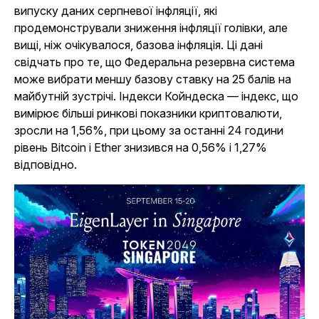
випуску даних серпневої інфляції, які
продемонстрували зниження інфляції голівки, але
вищі, ніж очікувалося, базова інфляція. Ці дані
свідчать про те, що Федеральна резервна система
може вибрати меншу базову ставку на 25 балів на
майбутній зустрічі. Індекси Койндеска — індекс, що
вимірює більші ринкові показники криптовалюти,
зросли на 1,56%, при цьому за останні 24 години
рівень Bitcoin і Ether знизився на 0,56% і 1,27%
відповідно.