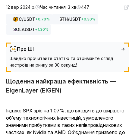
12 вер 2024 р.
Час читання: 3 хв
447
BTC
/USDT
ETH
/USDT
+
0.70
%
+
0.30
%
SOL
/USDT
+
1.30
%
Про ШІ
Швидко прочитайте статтю та отримайте огляд
настроїв на ринку за 30 секунд!
Щоденна найкраща ефективність —
EigenLayer (EIGEN)
Індекс SPX зріс на 1,07%, що входить до ширшого
об’єму технологічних інвестицій, зумовленого
значними прибутками в таких напівпровідникових
частках, як Nvidia та AMD. Об’єднання призвело до