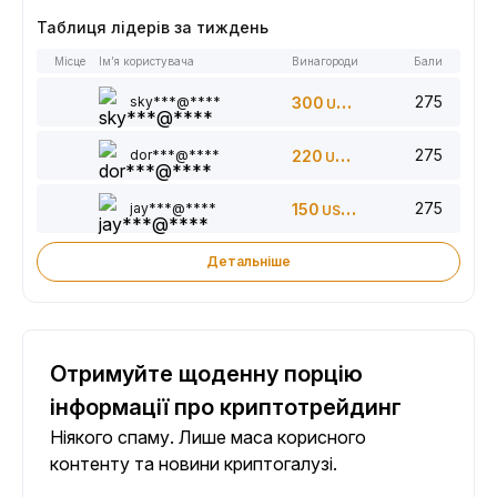
Таблиця лідерів за тиждень
Місце
Ім’я користувача
Винагороди
Бали
275
sky***@****
300
USDT
275
dor***@****
220
USDT
275
jay***@****
150
USDT
Детальніше
Отримуйте щоденну порцію
інформації про криптотрейдинг
Ніякого спаму. Лише маса корисного
контенту та новини криптогалузі.