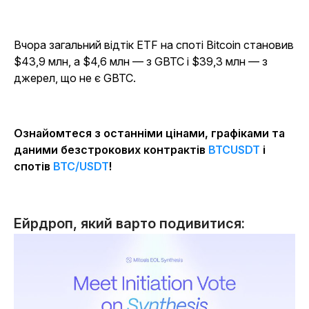
Вчора загальний відтік ETF на споті Bitcoin становив
$43,9 млн, а $4,6 млн — з GBTC і $39,3 млн — з
джерел, що не є GBTC.
Ознайомтеся з останніми цінами, графіками та
даними безстрокових контрактів
BTCUSDT
і
спотів
BTC/USDT
!
Ейрдроп, який варто подивитися: