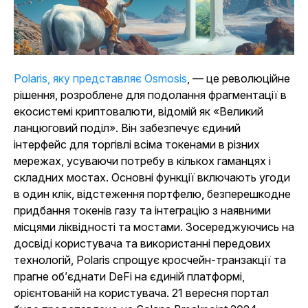
Polaris, яку представляє Osmosis
, — це революційне
рішення, розроблене для подолання фрагментації в
екосистемі криптовалюти, відомій як «Великий
ланцюговий поділ». Він забезпечує єдиний
інтерфейс для торгівлі всіма токенами в різних
мережах, усуваючи потребу в кількох гаманцях і
складних мостах. Основні функції включають угоди
в один клік, відстеження портфелю, безперешкодне
придбання токенів газу та інтеграцію з наявними
місцями ліквідності та мостами. Зосереджуючись на
досвіді користувача та використанні передових
технологій, Polaris спрощує кросчейн-транзакції та
прагне об’єднати DeFi на єдиній платформі,
орієнтованій на користувача. 21 вересня портал