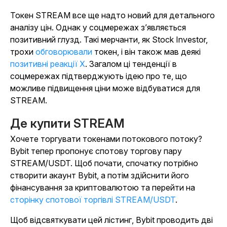
Токен STREAM все ще надто новий для детального
аналізу цін. Однак у соцмережах з’являється
позитивний глузд. Такі мерчанти, як Stock Investor
,
трохи
обговорювали
токен, і він також мав деякі
позитивні реакції X
. Загалом ці тенденції в
соцмережах підтверджують ідею про те, що
можливе підвищення ціни може відбуватися для
STREAM.
Де купити STREAM
Хочете торгувати токенами потокового потоку?
Bybit тепер пропонує спотову торгову пару
STREAM/USDT. Щоб почати, спочатку потрібно
створити акаунт Bybit, а потім здійснити його
фінансування за криптовалютою та перейти на
сторінку спотової торгівлі STREAM/USDT
.
Щоб відсвяткувати цей лістинг, Bybit проводить дві