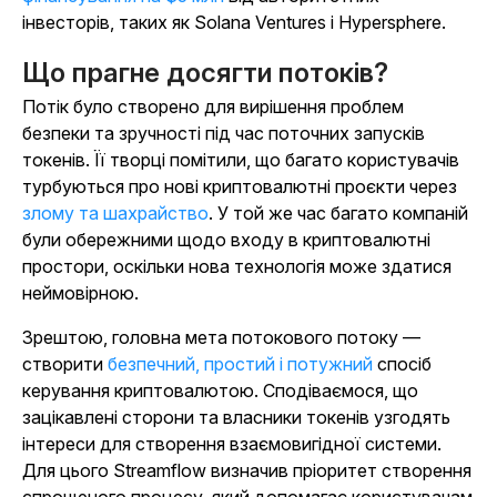
інвесторів, таких як Solana Ventures і Hypersphere.
Що прагне досягти потоків?
Потік було створено для вирішення проблем
безпеки та зручності під час поточних запусків
токенів. Її творці помітили, що багато користувачів
турбуються про нові криптовалютні проєкти через
злому та шахрайство
. У той же час багато компаній
були обережними щодо входу в криптовалютні
простори, оскільки нова технологія може здатися
неймовірною.
Зрештою, головна мета потокового потоку —
створити
безпечний, простий і потужний
спосіб
керування криптовалютою. Сподіваємося, що
зацікавлені сторони та власники токенів узгодять
інтереси для створення взаємовигідної системи.
Для цього Streamflow визначив пріоритет створення