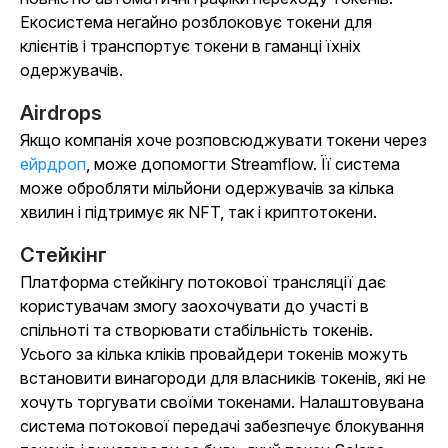
Екосистема негайно розблоковує токени для
клієнтів і транспортує токени в гаманці їхніх
одержувачів.
Airdrops
Якщо компанія хоче розповсюджувати токени через
ейрдроп
, може допомогти Streamflow. Її система
може обробляти мільйони одержувачів за кілька
хвилин і підтримує як NFT, так і криптотокени.
Стейкінг
Платформа стейкінгу потокової трансляції дає
користувачам змогу заохочувати до участі в
спільноті та створювати стабільність токенів.
Усього за кілька кліків провайдери токенів можуть
встановити винагороди для власників токенів, які не
хочуть торгувати своїми токенами. Налаштовувана
система потокової передачі забезпечує блокування