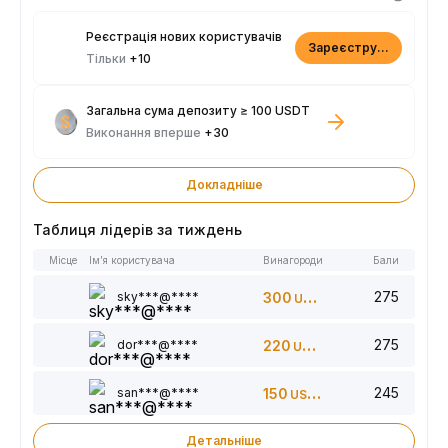
Реєстрація нових користувачів
Зареєструватися
Тільки
+10
Загальна сума депозиту ≥ 100 USDT
Виконання вперше
+30
Докладніше
Таблиця лідерів за тиждень
Місце
Ім’я користувача
Винагороди
Бали
275
sky***@****
300
USDT
275
dor***@****
220
USDT
245
san***@****
150
USDT
Детальніше