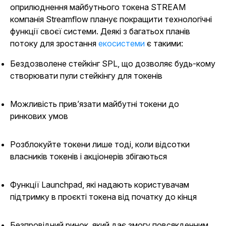
оприлюднення майбутнього токена STREAM
компанія Streamflow планує покращити технологічні
функції своєї системи. Деякі з багатьох планів
потоку для зростання
екосистеми
є такими:
Бездозволене стейкінг SPL, що дозволяє будь-кому
створювати пули стейкінгу для токенів
Можливість прив’язати майбутні токени до
ринкових умов
Розблокуйте токени лише тоді, коли відсотки
власників токенів і акціонерів збігаються
Функції Launchpad, які надають користувачам
підтримку в проєкті токена від початку до кінця
Безпровідний ринок, який дає змогу повсякденним