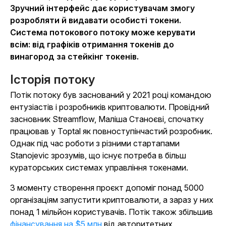
Зручний інтерфейс дає користувачам змогу
розробляти й видавати особисті токени.
Система потокового потоку може керувати
всім: від графіків отримання токенів до
винагород за стейкінг токенів.
Історія потоку
Потік потоку був заснований у 2021 році командою
ентузіастів і розробників криптовалюти. Провідний
засновник Streamflow, Маліша Станоєві, спочатку
працював у Toptal як повноступінчастий розробник.
Однак під час роботи з різними стартапами
Stanojevic зрозумів, що існує потреба в більш
кураторських системах управління токенами.
З моменту створення проєкт допоміг понад 5000
організаціям запустити криптовалюти, а зараз у них
понад 1 мільйон користувачів. Потік також збільшив
фінансування на $5 млн
від авторитетних