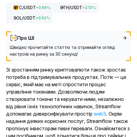
BTC
/USDT
ETH
/USDT
+
0.69
%
+
2.12
%
SOL
/USDT
+
0.52
%
Про ШІ
Швидко прочитайте статтю та отримайте огляд
настроїв на ринку за 30 секунд!
Зі зростанням ринку криптовалюти також зростає
потреба в підтримувальних продуктах. Потік — це
сервіс, який має на меті спростити процес
управління токенами. Дозволяючи людям
створювати токени та керувати ними, незалежно
від рівня їхніх технологічних навичок, Streamflow
допомагає диверсифікувати
простір
web3
.
Окрім
надання деяких корисних послуг, Streamflow також
пропонує інвесторам певні переваги. Ознайомтеся з
цим посібником, щоб дізнатися більше про тейкінг і