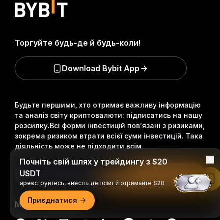
Торгуйте будь-де й будь-коли!
Download Bybit App
Будьте першими, хто отримає важливу інформацію
та аналіз світу криптовалюти: підписатись на нашу
розсилку.
Всі форми інвестицій пов’язані з ризиками,
зокрема ризиком втрати всієї суми інвестицій. Така
діяльність може не підходити всім.
Почніть свій шлях у трейдингу з $20
USDT
Підписатися
Читати в застосунку Bybit
ареєструйтесь, внесіть депозит й отримайте $20
Приєднатися
Ми в соцмережах