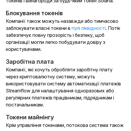
токенів і винагороди за будь-який токен Solana.
Блокування токенів
Компанії також можуть назавжди або тимчасово
заблокувати власні токени в
пулі ліквідності
. Потік
забезпечує повну прозорість і безпеку, щоб
організації могли легко побудувати довіру з
користувачами.
Заробітна плата
Компанії, які хочуть обробляти заробітну плату
через криптовалютну систему, можуть
використовувати систему автоматизації платежів
Streamflow для налаштування одноразових або
регулярних платежів працівникам, підрядникам і
постачальникам.
Токени майнінгу
Крім управління токенами, потокова система також