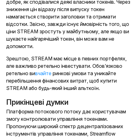
добре, як сподівалися деякі власники токенів. Через
зниження цін відразу після випуску токен
намагається створити заголовки та отримати
відсотки. Звісно, завжди існує ймовірність того, що
ціни STREAM зростуть у майбутньому, але якщо ви
шукаєте найгарячіший токен, він може вам не
допомогти.
Зрештою, STREAM має місце в певних портфелях,
але важливо ретельно інвестувати. Обов’язково
ретельно ви
вчайте
ринкові умови та уникайте
перебільшення фінансових витрат, щоб купити
STREAM або будь-який інший альткоїн.
Прикінцеві думки
Платформа потокового потоку дає користувачам
змогу контролювати управління токенами.
Пропонуючи широкий спектр децентралізованих
інструментів управління токенами, Streamflow