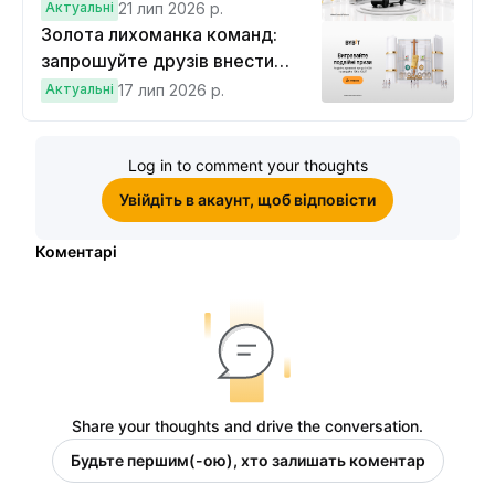
вигравайте Cybertruck
Актуальні
21 лип 2026 р.
Золота лихоманка команд:
запрошуйте друзів внести
депозит на $100 і торгувати на
Актуальні
17 лип 2026 р.
$10, щоб виграти подвійні
винагороди
Log in to comment your thoughts
Увійдіть в акаунт, щоб відповісти
Коментарі
Share your thoughts and drive the conversation.
Будьте першим(-ою), хто залишать коментар