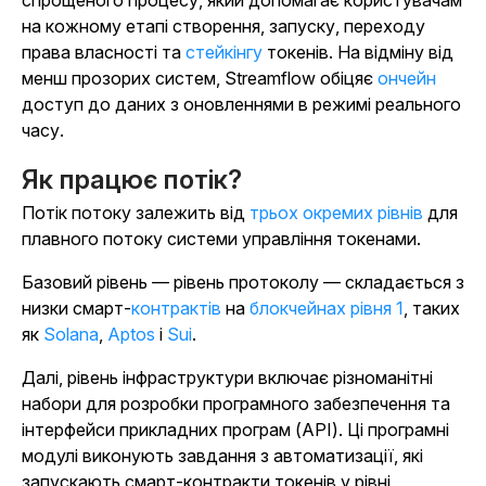
спрощеного процесу, який допомагає користувачам
на кожному етапі створення, запуску, переходу
права власності та
стейкінгу
токенів. На відміну від
менш прозорих систем, Streamflow обіцяє
ончейн
доступ до даних з оновленнями в режимі реального
часу.
Як працює потік?
Потік потоку залежить від
трьох окремих рівнів
для
плавного потоку системи управління токенами.
Базовий рівень — рівень протоколу — складається з
низки смарт-
контрактів
на
блокчейнах рівня 1
, таких
як
Solana
,
Aptos
і
Sui
.
Далі, рівень інфраструктури включає різноманітні
набори для розробки програмного забезпечення та
інтерфейси прикладних програм (API). Ці програмні
модулі виконують завдання з автоматизації, які
запускають смарт-контракти токенів у рівні