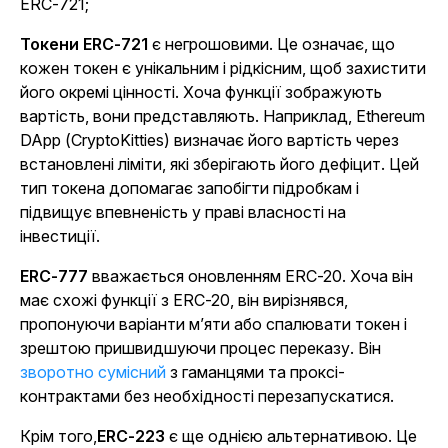
ERC-721;
Токени ERC-721
є негрошовими. Це означає, що
кожен токен є унікальним і рідкісним, щоб захистити
його окремі цінності. Хоча функції зображують
вартість, вони представляють. Наприклад, Ethereum
DApp (CryptoKitties) визначає його вартість через
встановлені ліміти, які зберігають його дефіцит. Цей
тип токена допомагає запобігти підробкам і
підвищує впевненість у праві власності на
інвестиції.
ERC-777
вважається оновленням ERC-20. Хоча він
має схожі функції з ERC-20, він вирізнявся,
пропонуючи варіанти м’яти або спалювати токен і
зрештою пришвидшуючи процес переказу. Він
зворотно сумісний
з гаманцями та проксі-
контрактами без необхідності перезапускатися.
Крім того,
ERC-223
є ще однією альтернативою. Це