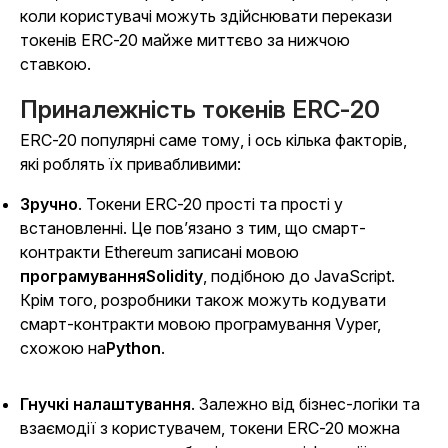
коли користувачі можуть здійснювати перекази
токенів ERC-20 майже миттєво за нижчою
ставкою.
Приналежність токенів ERC-20
ERC-20 популярні саме тому, і ось кілька факторів,
які роблять їх привабливими:
Зручно
. Токени ERC-20 прості та прості у
встановленні. Це пов’язано з тим, що смарт-
контракти Ethereum записані мовою
програмуванняSolidity
, подібною до JavaScript.
Крім того, розробники також можуть кодувати
смарт-контракти мовою програмування Vyper,
схожою на
Python
.
Гнучкі налаштування
. Залежно від бізнес-логіки та
взаємодії з користувачем, токени ERC-20 можна