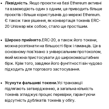
Ліквідність
. Якщо проєкти на базі Ethereum активні
та взаємодіють один з одним, це приводить більше
проєктів і більше користувачів до мережі Ethereum.
Є також таке рішення, як конвертація токенів ERC-
20 Uniswap між собою, стало ще простішим.
Широко прийнято.
ERC-20, а також його токени,
можна розпізнати на більшості бірж і гаманців. Це в
основному пов’язано з універсальним протоколом,
який можна пристосувати до широкомасштабних
бірж. Крім того, завдяки його фунгітності він чудово
підходить для торгового застосування.
Усунути фальшиві токени.
Усі транзакції
підлягають затвердженню, а загальна кількість
токенів згладжує процес перевірки, гарантуючи
відсутність дублікатів токенів у обігу.