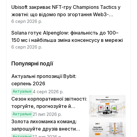
Ubisoft закриває NFT-гру Champions Tactics у
жовтні: що відомо про згортання Web3-
функцій
6 серп 2026 р.
Solana готує Alpenglow: фінальність до 100–
150 мс і найбільша зміна консенсусу в мережі
6 серп 2026 р.
Популярні події
Актуальні пропозиції Bybit:
серпень 2026
Актуальні
4 серп 2026 р.
Сезон корпоративної звітності:
торгуйте, прогнозуйте й
вигравайте Cybertruck
Актуальні
21 лип 2026 р.
Золота лихоманка команд:
запрошуйте друзів внести
депозит на $100 і торгувати на
Актуальні
17 лип 2026 р.