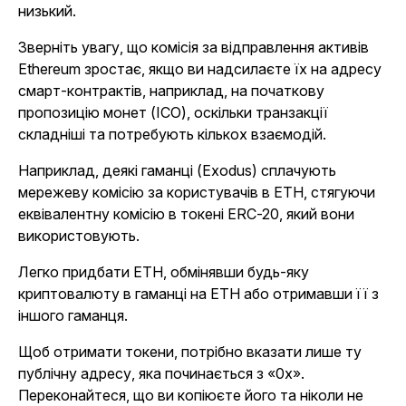
низький.
Зверніть увагу, що комісія за відправлення активів
Ethereum зростає, якщо ви надсилаєте їх на адресу
смарт-контрактів, наприклад, на початкову
пропозицію монет (ICO), оскільки транзакції
складніші та потребують кількох взаємодій.
Наприклад, деякі гаманці (Exodus) сплачують
мережеву комісію за користувачів в ETH, стягуючи
еквівалентну комісію в токені ERC-20, який вони
використовують.
Легко придбати ETH, обмінявши будь-яку
криптовалюту в гаманці на ETH або отримавши її з
іншого гаманця.
Щоб отримати токени, потрібно вказати лише ту
публічну адресу, яка починається з «0x».
Переконайтеся, що ви копіюєте його та ніколи не