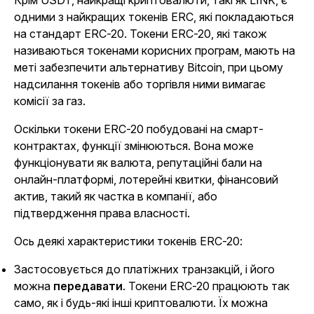
одними з найкращих токенів ERC, які покладаються
на стандарт ERC-20. Токени ERC-20, які також
називаються токенами корисних програм, мають на
меті забезпечити альтернативу Bitcoin, при цьому
надсилання токенів або торгівля ними вимагає
комісії за газ.
Оскільки токени ERC-20 побудовані на смарт-
контрактах, функції змінюються. Вона може
функціонувати як валюта, репутаційні бали на
онлайн-платформі, лотерейні квитки, фінансовий
актив, такий як частка в компанії, або
підтвердження права власності.
Ось деякі характеристики токенів ERC-20:
Застосовується до платіжних транзакцій, і його
можна
передавати
. Токени ERC-20 працюють так
само, як і будь-які інші криптовалюти. Їх можна