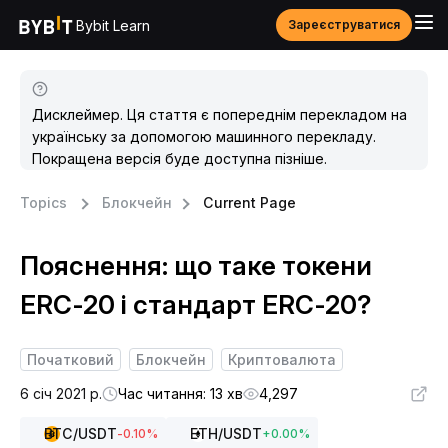
Bybit Learn
Зареєструватися
Дисклеймер. Ця стаття є попереднім перекладом на
українську за допомогою машинного перекладу.
Покращена версія буде доступна пізніше.
Topics
Блокчейн
Current Page
Пояснення: що таке токени
ERC-20 і стандарт ERC-20?
Початковий
Блокчейн
Криптовалюта
6 січ 2021 р.
Час читання: 13 хв
4,297
BTC
/USDT
ETH
/USDT
-0.10
%
+
0.00
%