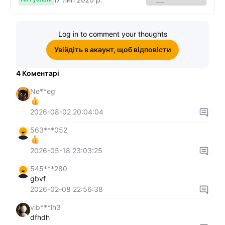
$10, щоб виграти подвійні
винагороди
Log in to comment your thoughts
Увійдіть в акаунт, щоб відповісти
4
Коментарі
Ne**eg
2026-08-02 20:04:04
563***052
2026-05-18 23:03:25
545***280
gbvf
2026-02-08 22:56:38
vib***lh3
dfhdh