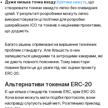
Дуже низька точка входу
.
Критики кажуть
, що
створювати токени занадто легко без очевидних
цілей. У результаті розробники можуть легко
використовувати ці політики для розробки
шахрайських ICO та токенів з нецінними проєктами,
що додають.
Багато рішень спрямовані на вирішення технічних
проблем стандарту. Але більшість із них
залишаються швидкими та хитрощими хакерами, які
не дають повного пояснення. Тому інвестори
повинні брати це до уваги під час оцінки проекту
ERC-20.
Альтернативи токенам ERC-20
Є ще кілька стандартів токенів ERC, крім ERC-20.
Хоча вони можуть мати подібні протоколи, вони
насправді слугують іншій меті. Розгляньмо приклад