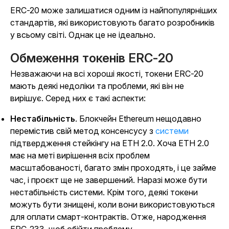
ERC-20 може залишатися одним із найпопулярніших
стандартів, які використовують багато розробників
у всьому світі. Однак це не ідеально.
Обмеження токенів ERC-20
Незважаючи на всі хороші якості, токени ERC-20
мають деякі недоліки та проблеми, які він не
вирішує. Серед них є такі аспекти:
Нестабільність
. Блокчейн Ethereum нещодавно
перемістив свій метод консенсусу з
системи
підтвердження стейкінгу на ETH 2.0. Хоча ETH 2.0
має на меті вирішення всіх проблем
масштабованості, багато змін проходять, і це займе
час, і проєкт ще не завершений. Наразі може бути
нестабільність системи. Крім того, деякі токени
можуть бути знищені, коли вони використовуються
для оплати смарт-контрактів. Отже, народження
ERC-233, щоб обійти проблему.