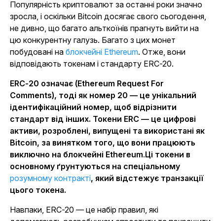
Популярність криптовалют за останні роки значно
зросла, і оскільки Bitcoin досягає свого сьогодення,
не дивно, що багато альткоїнів прагнуть вийти на
цю конкурентну галузь. Багато з цих монет
побудовані на
блокчейні Ethereum
. Отже, вони
відповідають токенам і стандарту ERC-20.
ERC-20 означає (Ethereum Request For
Comments), тоді як номер 20 — це унікальний
ідентифікаційний номер, щоб відрізнити
стандарт від інших. Токени ERC — це цифрові
активи, розроблені, випущені та використані як
Bitcoin, за винятком того, що вони працюють
виключно на блокчейні Ethereum
.
Ці токени в
основному ґрунтуються на спеціальному
розумному контракті
, який відстежує транзакції
цього токена.
Навпаки, ERC-20 — це набір правил, які