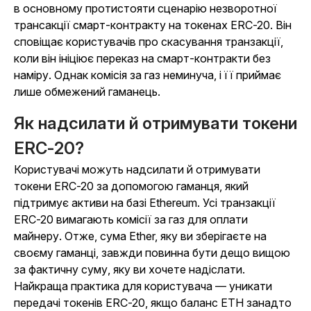
в основному протистояти сценарію незворотної
трансакції смарт-контракту на токенах ERC-20. Він
сповіщає користувачів про скасування транзакції,
коли він ініціює переказ на смарт-контракти без
наміру. Однак комісія за газ неминуча, і її приймає
лише обмежений гаманець.
Як надсилати й отримувати токени
ERC-20?
Користувачі можуть надсилати й отримувати
токени ERC-20 за допомогою гаманця, який
підтримує активи на базі Ethereum. Усі транзакції
ERC-20 вимагають комісії за газ для оплати
майнеру. Отже, сума Ether, яку ви зберігаєте на
своєму гаманці, завжди повинна бути дещо вищою
за фактичну суму, яку ви хочете надіслати.
Найкраща практика для користувача — уникати
передачі токенів ERC-20, якщо баланс ETH занадто