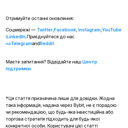
Отримуйте останні оновлення:
Соцмережі —
Twitter
,
Facebook
,
Instagram
,
YouTube
і
LinkedIn
.Приєднуйтеся до нас
на
Telegram
and
Reddit
Маєте запитання? Відвідайте наш
Центр
підтримки
*
Ця стаття призначена лише для довідки. Жодна
така інформація, надана через Bybit, не є порадою
чи рекомендацією, що будь-яка інвестиційна або
торгова стратегія підходить для будь-якої
конкретної особи. Користувачі цієї статті