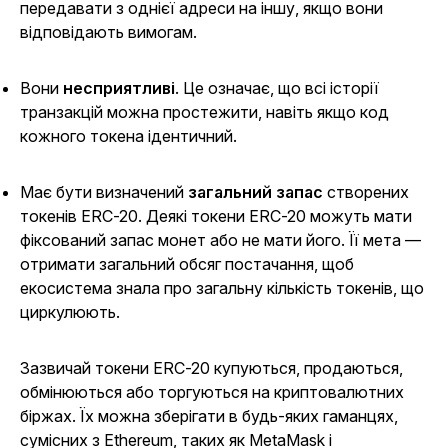
передавати з однієї адреси на іншу, якщо вони
відповідають вимогам.
Вони
несприятливі
. Це означає, що всі історії
транзакцій можна простежити, навіть якщо код
кожного токена ідентичний.
Має бути визначений
загальний запас
створених
токенів ERC-20. Деякі токени ERC-20 можуть мати
фіксований запас монет або не мати його. Її мета —
отримати загальний обсяг постачання, щоб
екосистема знала про загальну кількість токенів, що
циркулюють.
Зазвичай токени ERC-20 купуються, продаються,
обмінюються або торгуються на криптовалютних
біржах. Їх можна зберігати в будь-яких гаманцях,
сумісних з Ethereum, таких як MetaMask і