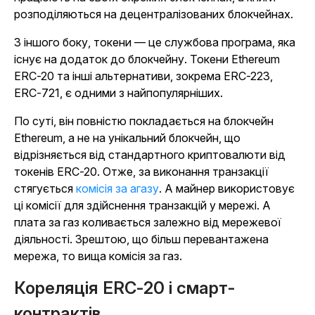
розподіляються на децентралізованих блокчейнах.
З іншого боку, токени — це службова програма, яка
існує на додаток до блокчейну. Токени Ethereum
ERC-20 та інші альтернативи, зокрема ERC-223,
ERC-721, є одними з найпопулярніших.
По суті, він повністю покладається на блокчейн
Ethereum, а не на унікальний блокчейн, що
відрізняється від стандартного криптовалюти від
токенів ERC-20. Отже, за виконання транзакції
стягується
комісія за агазу
. А майнер використовує
ці комісії для здійснення транзакцій у мережі. А
плата за газ коливається залежно від мережевої
діяльності. Зрештою, що більш перевантажена
мережа, то вища комісія за газ.
Кореляція ERC-20 і смарт-
контрактів