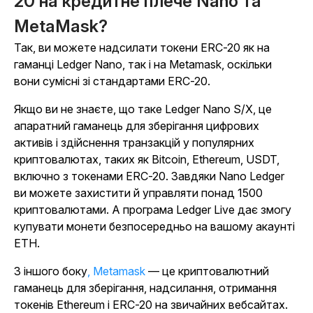
20 на кредитне плече Nano та
MetaMask?
Так, ви можете надсилати токени ERC-20 як на
гаманці Ledger Nano, так і на Metamask, оскільки
вони сумісні зі стандартами ERC-20.
Якщо ви не знаєте, що таке Ledger Nano S/X, це
апаратний гаманець для зберігання цифрових
активів і здійснення транзакцій у популярних
криптовалютах, таких як Bitcoin, Ethereum, USDT,
включно з токенами ERC-20. Завдяки Nano Ledger
ви можете захистити й управляти понад 1500
криптовалютами. А програма Ledger Live дає змогу
купувати монети безпосередньо на вашому акаунті
ETH.
З іншого боку
, Metamask
— це криптовалютний
гаманець для зберігання, надсилання, отримання
токенів Ethereum і ERC-20 на звичайних вебсайтах.