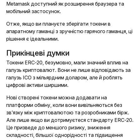
Metamask доступний як розширення браузера та
мобільний застосунок.
Отже, якщо ви плануєте зберігати токени в
апаратному гаманці з зручністю гарячого гаманця, ці
рішення є ідеальними.
Прикінцеві думки
Токени ERC-20, безумовно, мали значний вплив на
галузь криптовалют. Вони не лише відповідають за
галузь ICO з мільярдним доларом, але й роблять
цифрові активи ширшими.
Нові створені токени можна додавати на
платформи обміну, коли вони вивільняються без
зв’язку між криптовалютою та розробниками бірж.
Але лише якщо ви дотримуєтеся стандарту ERC-20.
Це призведе до меншого ризику, зниження
складності, більшої однорідності та підвищення