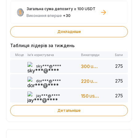
Загальна сума депозиту ≥ 100 USDT
Виконання вперше
+30
Докладніше
Таблиця лідерів за тиждень
Місце
Ім’я користувача
Винагороди
Бали
275
sky***@****
300
USDT
275
dor***@****
220
USDT
275
jay***@****
150
USDT
Детальніше