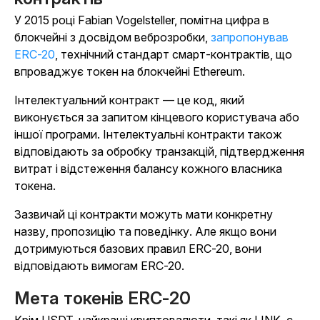
У 2015 році Fabian Vogelsteller, помітна цифра в
блокчейні з досвідом веброзробки,
запропонував
ERC-20
, технічний стандарт смарт-контрактів, що
впроваджує токен на блокчейні Ethereum.
Інтелектуальний контракт — це код, який
виконується за запитом кінцевого користувача або
іншої програми. Інтелектуальні контракти також
відповідають за обробку транзакцій, підтвердження
витрат і відстеження балансу кожного власника
токена.
Зазвичай ці контракти можуть мати конкретну
назву, пропозицію та поведінку. Але якщо вони
дотримуються базових правил ERC-20, вони
відповідають вимогам ERC-20.
Мета токенів ERC-20
Крім USDT, найкращі криптовалюти, такі як LINK, є