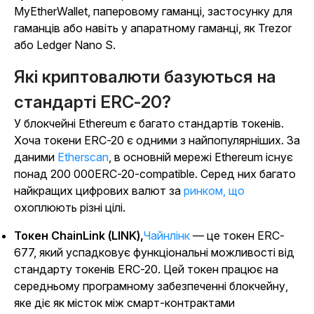
MyEtherWallet, паперовому гаманці, застосунку для
гаманців або навіть у апаратному гаманці, як Trezor
або Ledger Nano S.
Які криптовалюти базуються на
стандарті ERC-20?
У блокчейні Ethereum є багато стандартів токенів.
Хоча токени ERC-20 є одними з найпопулярніших. За
даними
Etherscan
, в основній мережі Ethereum існує
понад 200 000ERC-20-compatible. Серед них багато
найкращих цифрових валют за
ринком, що
охоплюють різні цілі.
Токен ChainLink (LINK),
Чайнлінк
— це токен ERC-
677, який успадковує функціональні можливості від
стандарту токенів ERC-20. Цей токен працює на
середньому програмному забезпеченні блокчейну,
яке діє як місток між смарт-контрактами