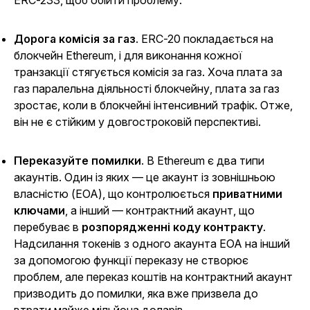
Дорога комісія за газ
. ERC-20 покладається на
блокчейн Ethereum, і для виконання кожної
транзакції стягується комісія за газ. Хоча плата за
газ паралельна діяльності блокчейну, плата за газ
зростає, коли в блокчейні інтенсивний трафік. Отже,
він не є стійким у довгостроковій перспективі.
Переказуйте помилки
. В Ethereum є два типи
акаунтів. Один із яких — це акаунт із зовнішньою
власністю (EOA), що контролюється
приватними
ключами
, а інший — контрактний акаунт, що
перебуває в
розпорядженні коду контракту
.
Надсилання токенів з одного акаунта EOA на інший
за допомогою функції переказу не створює
проблем, але переказ коштів на контрактний акаунт
призводить до помилки, яка вже призвела до
втрати майже мільйона доларів.