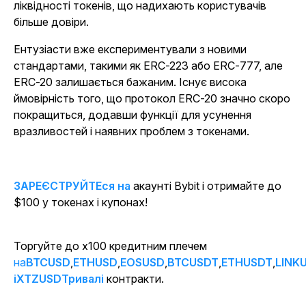
ліквідності токенів, що надихають користувачів
більше довіри.
Ентузіасти вже експериментували з новими
стандартами, такими як ERC-223 або ERC-777, але
ERC-20 залишається бажаним. Існує висока
ймовірність того, що протокол ERC-20 значно скоро
покращиться, додавши функції для усунення
вразливостей і наявних проблем з токенами.
ЗАРЕЄСТРУЙТЕся на
акаунті Bybit і отримайте до
$100 у токенах і купонах!
Торгуйте до x100 кредитним плечем
на
BTCUSD
,
ETHUSD
,
EOSUSD
,
BTCUSDT
,
ETHUSDT
,
LINK
іXTZUSDТривалі
контракти.