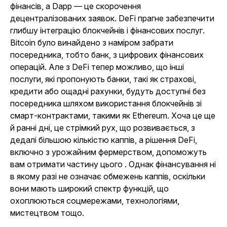
фінансів, а Dapp — це скорочення
децентралізованих заявок. DeFi прагне забезпечити
глибшу інтеграцію блокчейнів і фінансових послуг.
Bitcoin було винайдено з наміром забрати
посередника, тобто банк, з цифрових фінансових
операцій. Але з DeFi тепер можливо, що інші
послуги, які пропонують банки, такі як страхові,
кредити або ощадні рахунки, будуть доступні без
посередника шляхом використання блокчейнів зі
смарт-контрактами, такими як Ethereum. Хоча це ще
й ранні дні, це стрімкий рух, що розвивається, з
дедалі більшою кількістю каппів, а рішення DeFi,
включно з урожайним фермерством, допоможуть
вам отримати частину цього . Однак фінансування ні
в якому разі не означає обмежень каппів, оскільки
вони мають широкий спектр функцій, що
охоплюються соцмережами, технологіями,
мистецтвом тощо.