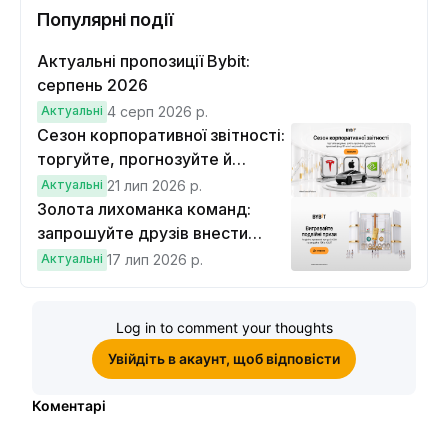
Популярні події
Актуальні пропозиції Bybit:
серпень 2026
Актуальні
4 серп 2026 р.
Сезон корпоративної звітності:
торгуйте, прогнозуйте й
вигравайте Cybertruck
Актуальні
21 лип 2026 р.
Золота лихоманка команд:
запрошуйте друзів внести
депозит на $100 і торгувати на
Актуальні
17 лип 2026 р.
$10, щоб виграти подвійні
винагороди
Log in to comment your thoughts
Увійдіть в акаунт, щоб відповісти
Коментарі