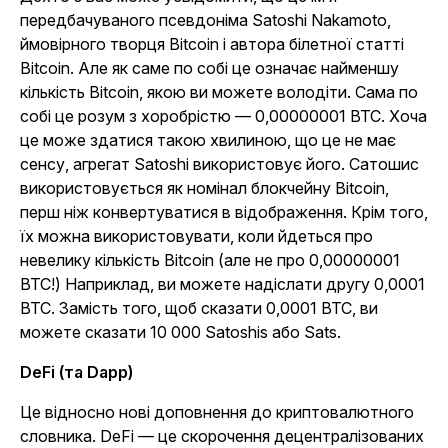
передбачуваного псевдоніма Satoshi Nakamoto,
ймовірного творця Bitcoin і автора білетної статті
Bitcoin. Але як саме по собі це означає найменшу
кількість Bitcoin, якою ви можете володіти. Сама по
собі це розум з хоробрістю — 0,00000001 BTC. Хоча
це може здатися такою хвилиною, що це не має
сенсу, агрегат Satoshi використовує його. Сатошис
використовується як номінал блокчейну Bitcoin,
перш ніж конвертуватися в відображення. Крім того,
їх можна використовувати, коли йдеться про
невелику кількість Bitcoin (але не про 0,00000001
BTC!) Наприклад, ви можете надіслати другу 0,0001
BTC. Замість того, щоб сказати 0,0001 BTC, ви
можете сказати 10 000 Satoshis або Sats.
DeFi (та Dapp)
Це відносно нові доповнення до криптовалютного
словника. DeFi — це скорочення децентралізованих