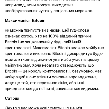
наприклад, вони можуть виходити з
необґрунтованих чуток у соціальних мережах.
Максималіст Bitcoin
Як можна припустити з назви, цей гуд-слова
означає когось, хто на 100% відданий причині
Bitcoin і не зацікавлений у будь-якій іншій
криптовалюті. Максималіст Bitcoin вважає майбутнє
криптовалюти виключно Bitcoin і дискредитує будь-
який альткоїн від значної уваги або участі в цьому
майбутньому. Хоча небагато стверджують, що
Bitcoin — це король криптовалют, і, безумовно, має
найкращий шанс утілити основне впровадження,
якщо це той, хто перетинає лінію, або інші
приєднаються до неї чи ні, залишається видимим.
Сатоші
Дехто з вас може усвідомити, що це ім’я