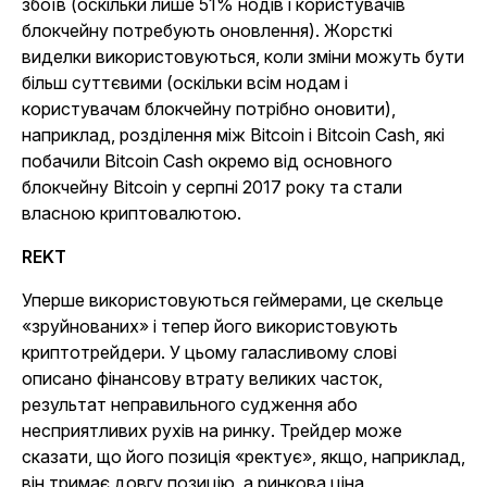
збоїв (оскільки лише 51% нодів і користувачів
блокчейну потребують оновлення). Жорсткі
виделки використовуються, коли зміни можуть бути
більш суттєвими (оскільки всім нодам і
користувачам блокчейну потрібно оновити),
наприклад, розділення між Bitcoin і Bitcoin Cash, які
побачили Bitcoin Cash окремо від основного
блокчейну Bitcoin у серпні 2017 року та стали
власною криптовалютою.
REKT
Уперше використовуються геймерами, це скельце
«зруйнованих» і тепер його використовують
криптотрейдери. У цьому галасливому слові
описано фінансову втрату великих часток,
результат неправильного судження або
несприятливих рухів на ринку. Трейдер може
сказати, що його позиція «ректує», якщо, наприклад,
він тримає довгу позицію, а ринкова ціна