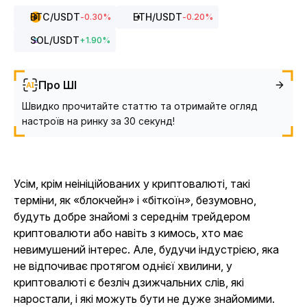
BTC
/USDT
ETH
/USDT
-0.30
%
-0.20
%
SOL
/USDT
+
1.90
%
Про ШІ
Швидко прочитайте статтю та отримайте огляд
настроїв на ринку за 30 секунд!
Усім, крім неініційованих у криптовалюті, такі
терміни, як «блокчейн» і «біткоїн», безумовно,
будуть добре знайомі з середнім трейдером
криптовалюти або навіть з кимось, хто має
невимушений інтерес. Але, будучи індустрією, яка
не відпочиває протягом однієї хвилини, у
криптовалюті є безліч дзижчальних слів, які
наростали, і які можуть бути не дуже знайомими.