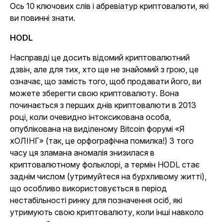
Ось 10 ключових слів і абревіатур криптовалюти, які
ви повинні знати.
HODL
Насправді це досить відомий криптовалютний
дзвін, але для тих, хто ще не знайомий з грою, це
означає, що замість того, щоб продавати його, ви
можете зберегти свою криптовалюту. Вона
починається з перших днів криптовалюти в 2013
році, коли очевидно інтоксикована особа,
опублікована на виділеному Bitcoin форумі «Я
хОЛІНГ» (так, це орфографічна помилка!) З того
часу ця зламана аномалія знизилася в
криптовалютному фольклорі, а термін HODL стає
заднім числом (утримуйтеся на бурхливому житті),
що особливо використовується в період
нестабільності ринку для позначення осіб, які
утримують свою криптовалюту, коли інші навколо