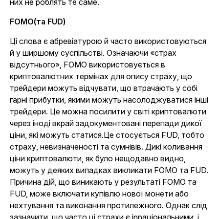
них не роблять те саме.
FOMO(та FUD)
Ці слова є абревіатурою
й
часто використовуються
й у ширшому суспільстві. Означаючи «страх
відсутнього», FOMO використовується в
криптовалютних термінах для опису страху, що
трейдери можуть відчувати, що втрачають у собі
гарні прибутки, якими можуть насолоджуватися інші
трейдери. Це можна посилити у світі криптовалюти
через іноді вкрай задокументовані перепади дикої
ціни, які можуть статися.Це стосується FUD, тобто
страху, невизначеності та сумнівів. Дикі коливання
ціни криптовалюти, як було нещодавно видно,
можуть у деяких випадках викликати FOMO та FUD.
Причина дій, що виникають у результаті FOMO та
FUD, може включати купівлю нової монети або
нехтування та виконання протилежного. Однак слід
зазначити, що часто ці страхи є ірраціональними, і,