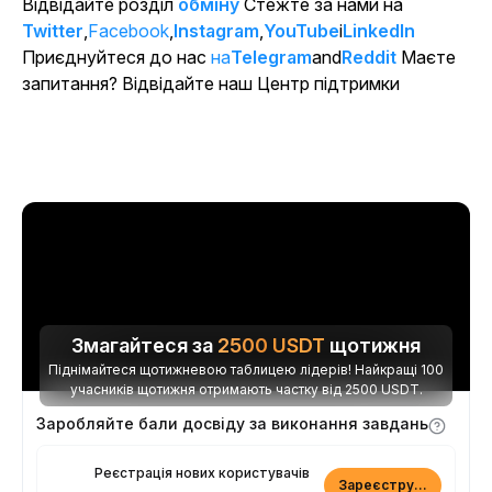
Відвідайте розділ
обміну
Стежте за нами на
Twitter
,
Facebook
,
Instagram
,
YouTube
і
LinkedIn
Приєднуйтеся до нас
на
Telegram
and
Reddit
Маєте
запитання? Відвідайте наш Центр підтримки
Змагайтеся за
2500
USDT
щотижня
Піднімайтеся щотижневою таблицею лідерів! Найкращі 100
учасників щотижня отримають частку від 2500 USDT.
Заробляйте бали досвіду за виконання завдань
Реєстрація нових користувачів
Зареєструватися