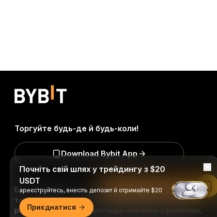
Торгуйте будь-де й будь-коли!
Download Bybit App
Почніть свій шлях у трейдингу з $20
USDT
Читати в застосунку Bybit
Будьте першими, хто отримає важливу інформацію
ареєструйтесь, внесіть депозит й отримайте $20
та аналіз світу криптовалюти: підписатись на нашу
Приєднатися
розсилку.
Всі форми інвестицій пов’язані з ризиками,