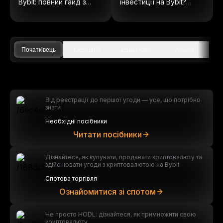
Bybit: повний гайд з
інвестиції на Bybit?
ончейн акцій
(Оновлено 2025)
Початківець
Середній
Додатково
Аналіз
Від реєстрації до першої угоди — усе, що потрібно
знати
Необхідні посібники
Читати посібники
Дізнайтеся, як купувати, продавати криптовалюту та
здійснювати угоди з криптовалютою на Bybit
Спотова торгівля
Ознайомитися зі спотом
Не просто HODL: дізнайтеся, як примножити свою
криптовалюту