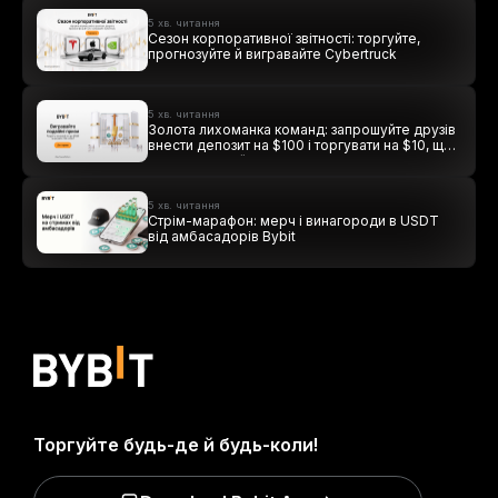
5 хв. читання
Сезон корпоративної звітності: торгуйте,
прогнозуйте й вигравайте Cybertruck
5 хв. читання
Золота лихоманка команд: запрошуйте друзів
внести депозит на $100 і торгувати на $10, щоб
виграти подвійні винагороди
5 хв. читання
Стрім-марафон: мерч і винагороди в USDT
від амбасадорів Bybit
Торгуйте будь-де й будь-коли!