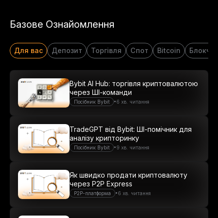
Базове Ознайомлення
Для вас
Депозит
Торгівля
Спот
Bitcoin
Блокче
Bybit AI Hub: торгівля криптовалютою
через ШІ-команди
•
Посібник Bybit
6 хв. читання
TradeGPT від Bybit: ШІ-помічник для
аналізу крипторинку
•
Посібник Bybit
9 хв. читання
Як швидко продати криптовалюту
через P2P Express
•
P2P-платформа
6 хв. читання