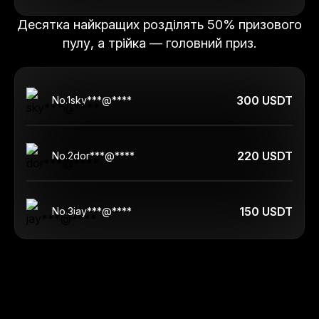
Десятка найкращих розділять 50% призового
пулу, а трійка — головний приз.
300 USDT
No.
1
sky***@****
220 USDT
No.
2
dor***@****
150 USDT
No.
3
jay***@****