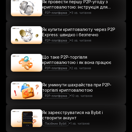
Як провести першу P2P-угоду з
криптовалютою: інструкція для
новачків
•
P2P-платформа
9 хв. читання
Як купити криптовалюту через P2P
Express: швидко і безпечно
•
P2P-платформа
6 хв. читання
Що таке P2P-торгівля
криптовалютою і як вона працює
•
P2P-платформа
2 хв. читання
Як уникнути шахрайства при P2P-
торгівлі криптовалютою
•
P2P-платформа
10 хв. читання
Як зареєструватися на Bybit і
створити акаунт
•
Посібник Bybit
1 хв. читання