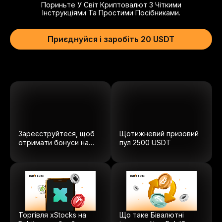
Пориньте У Світ Криптовалют З Чіткими
Інструкціями Та Простими Посібниками.
Приєднуйся і заробіть 20 USDT
Зареєструйтеся, щоб
Щотижневий призовий
отримати бонуси на
пул
2500
USDT
суму $5100.
Торгівля xStocks на
Що таке Бівалютні