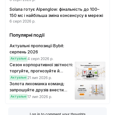
Solana готує Alpenglow: фінальність до 100–
150 мс і найбільша зміна консенсусу в мережі
6 серп 2026 р.
Популярні події
Актуальні пропозиції Bybit:
серпень 2026
Актуальні
4 серп 2026 р.
Сезон корпоративної звітності:
торгуйте, прогнозуйте й
вигравайте Cybertruck
Актуальні
21 лип 2026 р.
Золота лихоманка команд:
запрошуйте друзів внести
депозит на $100 і торгувати на
Актуальні
17 лип 2026 р.
$10, щоб виграти подвійні
винагороди
Log in to comment your thoughts