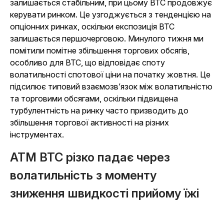
залишається стабільним, при цьому BTC продовжує
керувати ринком. Це узгоджується з тенденцією на
опціонних ринках, оскільки експозиція BTC
залишається першочерговою. Минулого тижня ми
помітили помітне збільшення торгових обсягів,
особливо для BTC, що відповідає споту
волатильності спотової ціни на початку жовтня. Це
підсилює типовий взаємозв’язок між волатильністю
та торговими обсягами, оскільки підвищена
турбулентність на ринку часто призводить до
збільшення торгової активності на різних
інструментах.
ATM BTC різко падає через
волатильність з моменту
зниження швидкості прийому їжі