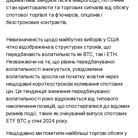
деривативів занурюється в макроподії, поточний
стан криптовалюти та торгових сигналів від обсягу
спотової торгівлі та ф’ючерсів, опціонів і
безстрокових контрактів.
Невизначеність щодо майбутніх виборів у США
чітко відображена в структурах строків, що
передбачають волатильність як BTC, так і ETH.
Незважаючи на те, що рівень передбачуваної
волатильності знижується, усвідомлена
волатильність зросла на початку жовтня через
нещодавні короткострокові коливання спотових
цін. Ця тенденція зниження передбачуваної
волатильності різко відрізняється від типового
накопичення позицій, що спостерігалися до відомих
ризиків події, таких як очікуваний випуск спотових
ETF BTC у січні 2024 року.
Нещодавно ми помітили найбільші торгові обсяги у