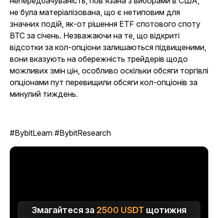
непередбачуваність, пов’язана з виборами в США,
не була матеріалізована, що є нетиповим для
значних подій, як-от рішення ETF спотового споту
BTC за січень. Незважаючи на те, що відкриті
відсотки за кол-опціони залишаються підвищеними,
вони вказують на обережність трейдерів щодо
можливих змін цін, особливо оскільки обсяги торгівлі
опціонами пут перевищили обсяги кол-опціонів за
минулий тиждень.
#BybitLearn #BybitResearch
Змагайтеся за
2500
USDT
щотижня