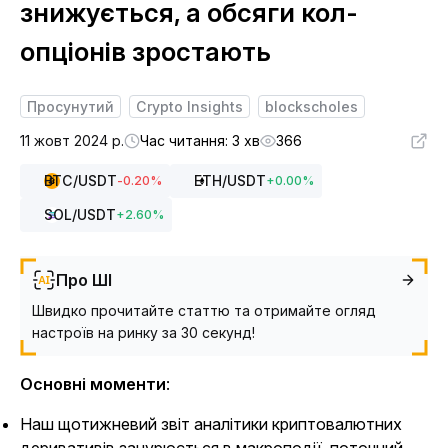
знижується, а обсяги кол-
опціонів зростають
Просунутий
Crypto Insights
blockscholes
11 жовт 2024 р.
Час читання: 3 хв
366
BTC
/USDT
ETH
/USDT
-0.20
%
+
0.00
%
SOL
/USDT
+
2.60
%
Про ШІ
Швидко прочитайте статтю та отримайте огляд
настроїв на ринку за 30 секунд!
Основні моменти
:
Наш щотижневий звіт аналітики криптовалютних