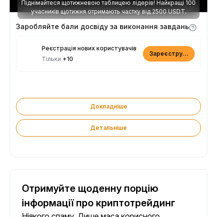
Піднімайтеся щотижневою таблицею лідерів! Найкращі 100
учасників щотижня отримають частку від 2500 USDT.
Заробляйте бали досвіду за виконання завдань
Реєстрація нових користувачів
Зареєструватися
Тільки
+10
Докладніше
Детальніше
Отримуйте щоденну порцію
інформації про криптотрейдинг
Ніякого спаму. Лише маса корисного