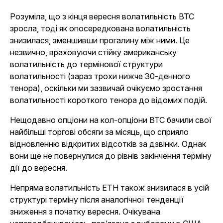
Розуміла, що з кінця вересня волатильність BTC
зросла, тоді як опосередкована волатильність
знизилася, зменшивши прогалину між ними. Це
незвично, враховуючи стійку американську
волатильність до термінової структури
волатильності (зараз трохи нижче 30-денного
тенора), оскільки ми зазвичай очікуємо зростання
волатильності короткого тенора до відомих подій.
Нещодавно опціони на кол-опціони BTC бачили свої
найбільші торгові обсяги за місяць, що сприяло
відновленню відкритих відсотків за дзвінки. Однак
вони ще не повернулися до рівнів закінчення терміну
дії до вересня.
Непряма волатильність ETH також знизилася в усій
структурі терміну після аналогічної тенденції
зниження з початку вересня. Очікувана