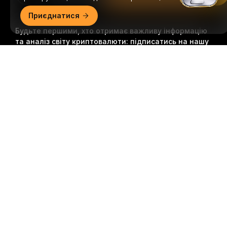
Приєднатися
Будьте першими, хто отримає важливу інформацію
та аналіз світу криптовалюти: підписатись на нашу
розсилку.
Всі форми інвестицій пов’язані з ризиками,
Докладний огляд
зокрема ризиком втрати всієї суми інвестицій. Така
діяльність може не підходити всім.
Підписатися
Ми в соцмережах
© 2018-2026 Bybit.com. Всі права захищені.