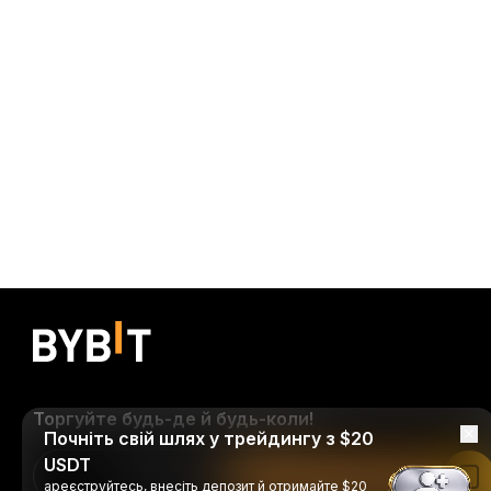
Торгуйте будь-де й будь-коли!
Почніть свій шлях у трейдингу з $20
USDT
Download Bybit App
Читати в застосунку Bybit
ареєструйтесь, внесіть депозит й отримайте $20