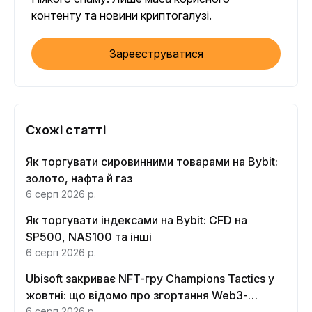
контенту та новини криптогалузі.
Зареєструватися
Схожі статті
Як торгувати сировинними товарами на Bybit:
золото, нафта й газ
6 серп 2026 р.
Як торгувати індексами на Bybit: CFD на
SP500, NAS100 та інші
6 серп 2026 р.
Ubisoft закриває NFT-гру Champions Tactics у
жовтні: що відомо про згортання Web3-
функцій
6 серп 2026 р.