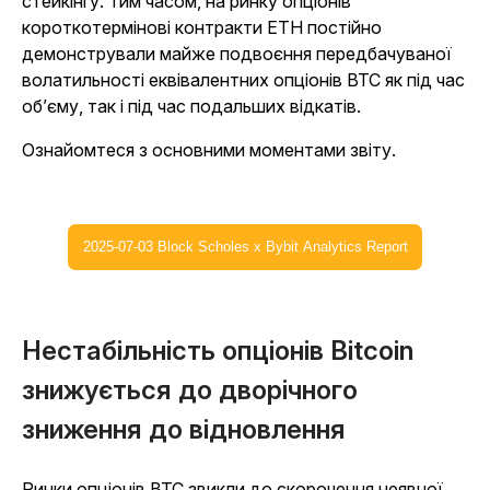
стейкінгу. Тим часом, на ринку опціонів
короткотермінові контракти ETH постійно
демонстрували майже подвоєння передбачуваної
волатильності еквівалентних опціонів BTC як під час
об’єму, так і під час подальших відкатів.
Ознайомтеся з основними моментами звіту.
2025-07-03 Block Scholes x Bybit Analytics Report
Нестабільність опціонів Bitcoin
знижується до дворічного
зниження до відновлення
Ринки опціонів BTC звикли до скорочення неявної