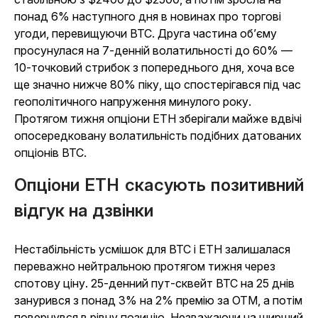
понад 6% наступного дня в новинах про торгові
угоди, перевищуючи BTC. Друга частина об’єму
просунулася на 7-денній волатильності до 60% —
10-точковий стрибок з попереднього дня, хоча все
ще значно нижче 80% піку, що спостерігався під час
геополітичного напруження минулого року.
Протягом тижня опціони ETH зберігали майже вдвічі
опосередковану волатильність подібних датованих
опціонів BTC.
Опціони ETH скасують позитивний
відгук на дзвінки
Нестабільність усмішок для BTC і ETH залишалася
переважно нейтральною протягом тижня через
спотову ціну. 25-денний пут-сквейт BTC на 25 днів
занурився з понад 3% на 2% премію за OTM, а потім
повернувся в рівну позицію. Незважаючи на ширший