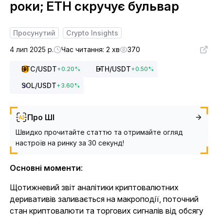
роки; ETH скручує бульвар
Просунутий
Crypto Insights
4 лип 2025 р.
Час читання: 2 хв
370
BTC
/USDT
ETH
/USDT
+
0.20
%
+
0.50
%
SOL
/USDT
+
3.60
%
Про ШІ
Швидко прочитайте статтю та отримайте огляд
настроїв на ринку за 30 секунд!
Основні моменти
:
Щотижневий звіт аналітики криптовалютних
деривативів заливається на макроподії, поточний
стан криптовалюти та торгових сигналів від обсягу