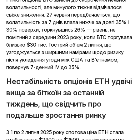
волатильності, але минулого тижня відмічалося
свіже зниження. 27 червня передбачається, що
волатильність за 7 днів впала нижче за довгі 35% і
30% поверхи, торкнувшись 26% — рівень, не
помітний з середини 2023 року, коли BTC торгувала
близько $30 тис. Гострий об’єм 2 липня, що
узгоджується з ширшими намірами щодо ризику
після укладення угоди між США та В’єтнамом,
повернув 7-денний IV до 35%.
Нестабільність опціонів ETH удвічі
вища за біткоїн за останній
тиждень, що свідчить про
подальше зростання ринку
З 1 по 2 липня 2025 року спотова ціна ETH стала
стабільною з $2400 до $2500, а потім зросла на