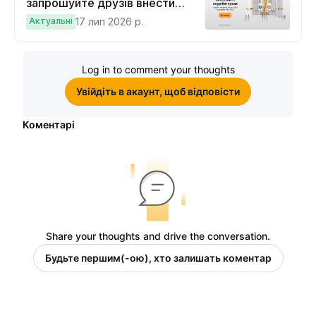
запрошуйте друзів внести
депозит на $100 і торгувати на
Актуальні
17 лип 2026 р.
$10, щоб виграти подвійні
винагороди
Log in to comment your thoughts
Увійдіть в акаунт, щоб відповісти
Коментарі
Share your thoughts and drive the conversation.
Будьте першим(-ою), хто залишать коментар