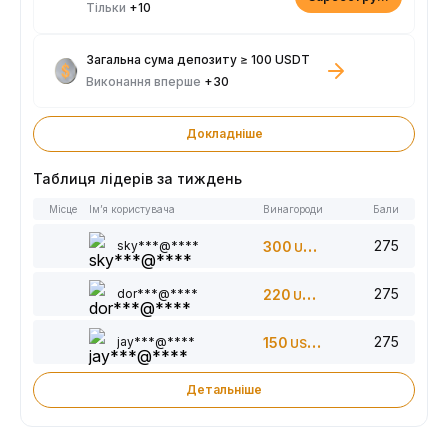
Тільки
+10
Загальна сума депозиту ≥ 100 USDT
Виконання вперше
+30
Докладніше
Таблиця лідерів за тиждень
Місце
Ім’я користувача
Винагороди
Бали
275
sky***@****
300
USDT
275
dor***@****
220
USDT
275
jay***@****
150
USDT
Детальніше