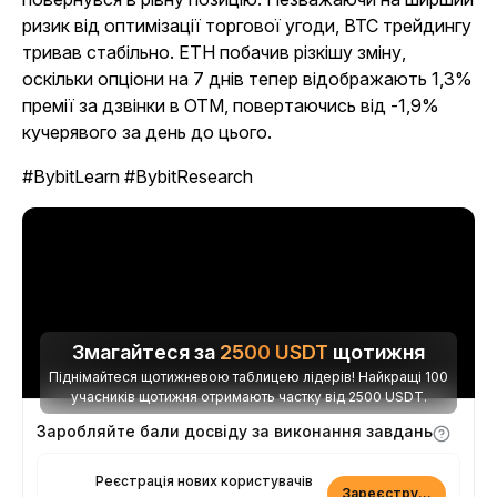
ризик від оптимізації торгової угоди, BTC трейдингу
тривав стабільно. ETH побачив різкішу зміну,
оскільки опціони на 7 днів тепер відображають 1,3%
премії за дзвінки в OTM, повертаючись від -1,9%
кучерявого за день до цього.
#BybitLearn #BybitResearch
Змагайтеся за
2500
USDT
щотижня
Піднімайтеся щотижневою таблицею лідерів! Найкращі 100
учасників щотижня отримають частку від 2500 USDT.
Заробляйте бали досвіду за виконання завдань
Реєстрація нових користувачів
Зареєструватися