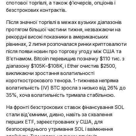
спотової торгівлі, а також ф’ючерсів, опціонів і
безстрокових контрактів.
Після значної торгівлі в межах вузьких діапазонів
протягом більшої частини тижня, незважаючи на
рекордні високі показники в американських
рівнинах, 2 липня розпочалася ринки криптовалюти
після появи новин про торгову угоду між США та
В’єтнамом. Bitcoin перевищив позначку $110 тис. з
діапазону $105K–$108K, і Ether очистив $2500,
викликаючи зростання волатильності
короткострокового тенора. 1-тижнева непряма
волатильність (IV) BTC зросла з низько від 26% до
35%, хоча волатильність тримала стабільною.
На фронті безстрокових ставок фінансування SOL
стали від’ємними, дивно, навіть за схвалення
перших ETF, зареєстрованих у США, для
безпосереднього утримання SOL і ввімкнення