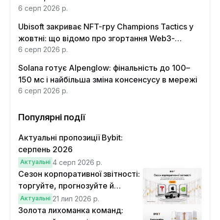
6 серп 2026 р.
Ubisoft закриває NFT-гру Champions Tactics у
жовтні: що відомо про згортання Web3-
функцій
6 серп 2026 р.
Solana готує Alpenglow: фінальність до 100–
150 мс і найбільша зміна консенсусу в мережі
6 серп 2026 р.
Популярні події
Актуальні пропозиції Bybit:
серпень 2026
Актуальні
4 серп 2026 р.
Сезон корпоративної звітності:
торгуйте, прогнозуйте й
вигравайте Cybertruck
Актуальні
21 лип 2026 р.
Золота лихоманка команд: