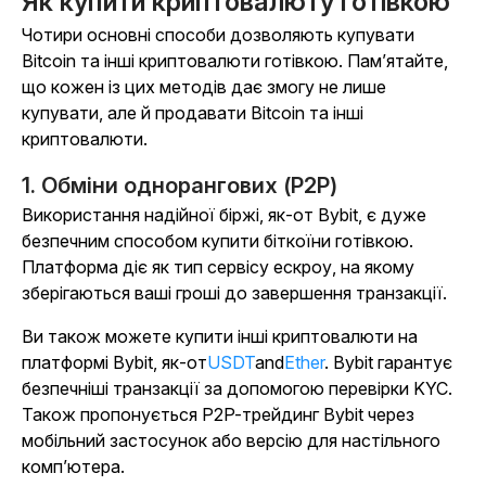
Як купити криптовалюту готівкою
Чотири основні способи дозволяють купувати
Bitcoin та інші криптовалюти готівкою. Пам’ятайте,
що кожен із цих методів дає змогу не лише
купувати, але й продавати Bitcoin та інші
криптовалюти.
1. Обміни однорангових (P2P)
Використання надійної біржі, як-от Bybit, є дуже
безпечним способом купити біткоїни готівкою.
Платформа діє як тип сервісу ескроу, на якому
зберігаються ваші гроші до завершення транзакції.
Ви також можете купити інші криптовалюти на
платформі Bybit, як-от
USDT
and
Ether
. Bybit гарантує
безпечніші транзакції за допомогою перевірки KYC.
Також пропонується P2P-трейдинг Bybit через
мобільний застосунок або версію для настільного
комп’ютера.