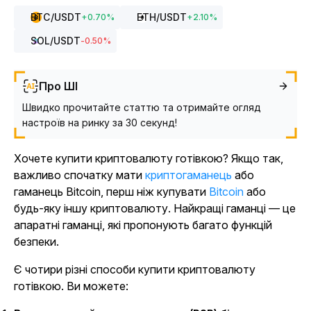
BTC
/USDT
ETH
/USDT
+
0.70
%
+
2.10
%
SOL
/USDT
-0.50
%
Про ШІ
Швидко прочитайте статтю та отримайте огляд
настроїв на ринку за 30 секунд!
Хочете купити криптовалюту готівкою? Якщо так,
важливо спочатку мати
криптогаманець
або
гаманець Bitcoin, перш ніж купувати
Bitcoin
або
будь-яку іншу криптовалюту. Найкращі гаманці — це
апаратні гаманці, які пропонують багато функцій
безпеки.
Є чотири різні способи купити криптовалюту
готівкою. Ви можете: