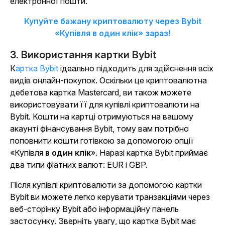
електронної пошти.
Купуйте бажану криптовалюту через Bybit
«Купівля в один клік» зараз!
3.
Використання картки Bybit
Картка Bybit
ідеально підходить для здійснення всіх
видів онлайн-покупок. Оскільки це криптовалютна
дебетова картка Mastercard, ви також можете
використовувати її для купівлі криптовалюти на
Bybit. Кошти на картці отримуються на вашому
акаунті фінансування Bybit, тому вам потрібно
поповнити кошти готівкою за допомогою опції
«Купівля
в один клік
». Наразі картка Bybit приймає
два типи фіатних валют: EUR і GBP.
Після купівлі криптовалюти за допомогою картки
Bybit ви можете легко керувати транзакціями через
веб-сторінку Bybit або інформаційну панель
застосунку. Зверніть увагу, що картка Bybit має