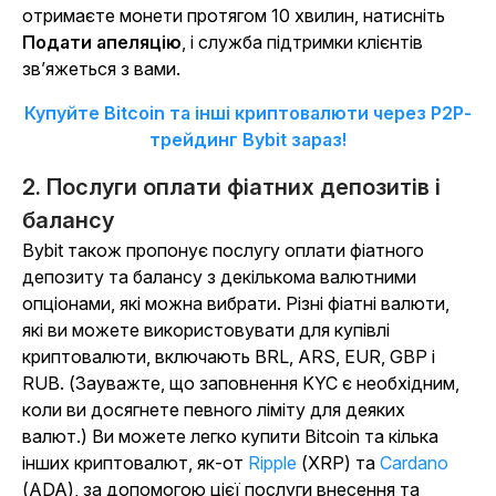
отримаєте монети протягом 10 хвилин, натисніть
Подати апеляцію
, і служба підтримки клієнтів
зв’яжеться з вами.
Купуйте Bitcoin та інші криптовалюти через P2P-
трейдинг Bybit зараз!
2. Послуги оплати фіатних депозитів і
балансу
Bybit також пропонує послугу оплати фіатного
депозиту та балансу з декількома валютними
опціонами, які можна вибрати. Різні фіатні валюти,
які ви можете використовувати для купівлі
криптовалюти, включають BRL, ARS, EUR, GBP і
RUB. (Зауважте, що заповнення KYC є необхідним,
коли ви досягнете певного ліміту для деяких
валют.) Ви можете легко купити Bitcoin та кілька
інших криптовалют, як-от
Ripple
(XRP) та
Cardano
(ADA), за допомогою цієї послуги внесення та