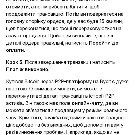
отримати, а потім виберіть
Купити
, щоб
продовжити трансакцію. Потім ви повернетеся на
головну сторінку ордера, де у вас буде 15 хвилин,
щоб переконатися, що гроші перераховуються на
акаунт продавця. Щойно ви визначите, що всі
деталі ордера правильні, натисніть
Перейти до
оплати
.
Крок 5.
Після завершення транзакції натисніть
Платіж виконано
.
Купівля Bitcoin через P2P-платформу на Bybit є дуже
простою. Отримавши монети, ви можете
переглянути всі деталі трансакції в історії P2P-
активів. Він також має поле
онлайн-чату
, де ви
можете зв’язатися з продавцем у режимі реального
часу. Крім того, служба підтримки клієнтів працює
цілодобово та без вихідних, щоб допомогти вам у
разі виникнення проблем. Наприклад, якщо ви не