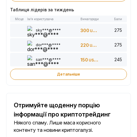
Таблиця лідерів за тиждень
Місце
Ім’я користувача
Винагороди
Бали
275
sky***@****
300
USDT
275
dor***@****
220
USDT
245
san***@****
150
USDT
Детальніше
Отримуйте щоденну порцію
інформації про криптотрейдинг
Ніякого спаму. Лише маса корисного
контенту та новини криптогалузі.