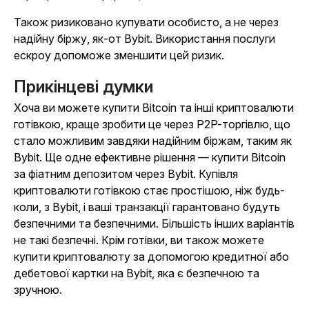
Також ризиковано купувати особисто, а не через
надійну біржу, як-от Bybit. Використання послуги
ескроу допоможе зменшити цей ризик.
Прикінцеві думки
Хоча ви можете купити Bitcoin та інші криптовалюти
готівкою, краще зробити це через P2P-торгівлю, що
стало можливим завдяки надійним біржам, таким як
Bybit. Ще одне ефективне рішення — купити Bitcoin
за фіатним депозитом через Bybit. Купівля
криптовалюти готівкою стає простішою, ніж будь-
коли, з Bybit, і ваші транзакції гарантовано будуть
безпечними та безпечними. Більшість інших варіантів
не такі безпечні.
Крім готівки, ви також можете
купити криптовалюту за допомогою кредитної або
дебетової картки на Bybit, яка є безпечною та
зручною.