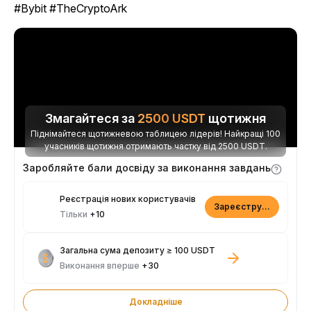
#Bybit #TheCryptoArk
Змагайтеся за
2500
USDT
щотижня
Піднімайтеся щотижневою таблицею лідерів! Найкращі 100
учасників щотижня отримають частку від 2500 USDT.
Заробляйте бали досвіду за виконання завдань
Реєстрація нових користувачів
Зареєструватися
Тільки
+10
Загальна сума депозиту ≥ 100 USDT
Виконання вперше
+30
Докладніше