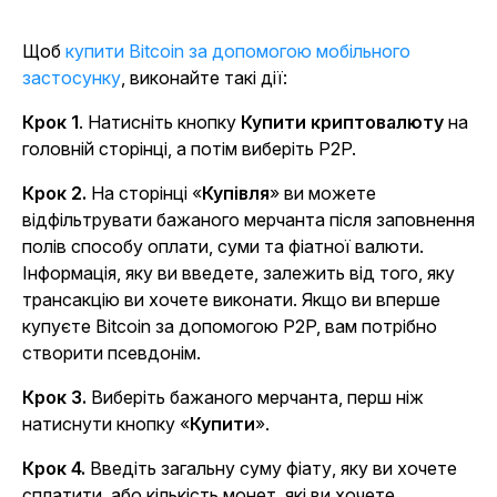
Щоб
купити Bitcoin за допомогою мобільного
застосунку
, виконайте такі дії:
Крок 1
. Натисніть кнопку
Купити криптовалюту
на
головній сторінці, а потім виберіть P2P.
Крок 2.
На сторінці «
Купівля
» ви можете
відфільтрувати бажаного мерчанта після заповнення
полів способу оплати, суми та фіатної валюти.
Інформація, яку ви введете, залежить від того, яку
трансакцію ви хочете виконати. Якщо ви вперше
купуєте Bitcoin за допомогою P2P, вам потрібно
створити псевдонім.
Крок 3.
Виберіть бажаного мерчанта, перш ніж
натиснути кнопку «
Купити
».
Крок 4.
Введіть загальну суму фіату, яку ви хочете
сплатити, або кількість монет, які ви хочете