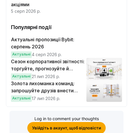
акціями
5 серп 2026 р.
Популярні події
Актуальні пропозиції Bybit:
серпень 2026
Актуальні
4 серп 2026 р.
Сезон корпоративної звітності:
торгуйте, прогнозуйте й
вигравайте Cybertruck
Актуальні
21 лип 2026 р.
Золота лихоманка команд:
запрошуйте друзів внести
депозит на $100 і торгувати на
Актуальні
17 лип 2026 р.
$10, щоб виграти подвійні
винагороди
Log in to comment your thoughts
Увійдіть в акаунт, щоб відповісти