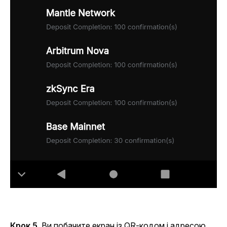
Крок 5
.
Ви побачите екран із QR-кодом і адресою