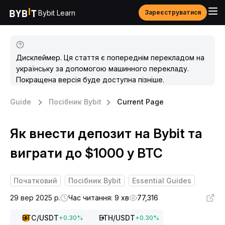
Bybit Learn
Зареєструватися
Дисклеймер. Ця стаття є попереднім перекладом на
українську за допомогою машинного перекладу.
Покращена версія буде доступна пізніше.
Guide
Посібник Bybit
Current Page
Як внести депозит на Bybit та
виграти до $1000 у BTC
Початковий
Посібник Bybit
Essential Guides
29 вер 2025 р.
Час читання: 9 хв
77,316
BTC
/USDT
ETH
/USDT
+
0.30
%
+
0.30
%