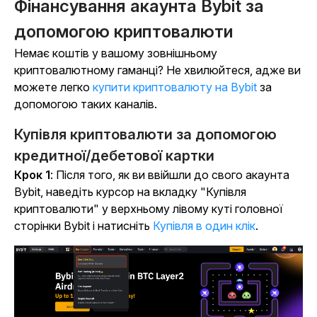
Фінансування акаунта Bybit за
допомогою криптовалюти
Немає коштів у вашому зовнішньому
криптовалютному гаманці? Не хвилюйтеся, адже ви
можете легко
купити криптовалюту на Bybit
за
допомогою таких каналів.
Купівля криптовалюти за допомогою
кредитної/дебетової картки
Крок 1
: Після того, як ви ввійшли до свого акаунта
Bybit, наведіть курсор на вкладку "Купівля
криптовалюти" у верхньому лівому куті головної
сторінки Bybit і натисніть
Купівля в один клік
.