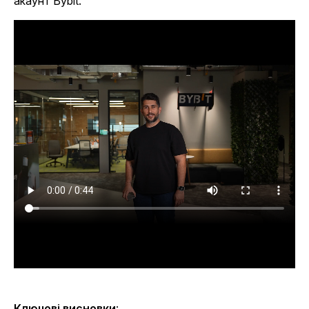
акаунт Bybit.
Ключові висновки
: