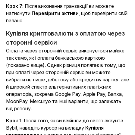
Крок 7
: Після виконання транзакції ви можете
натиснути
Перевірити активи
, щоб перевірити свій
баланс.
Купівля криптовалюти з оплатою через
сторонні сервіси
Оплата через сторонній сервіс виконується майже
так само, як і оплата банківською карткою
(показано вище). Однак різниця полягає в тому, що
при оплаті через сторонній сервіс ви можете
вибрати не лише дебетову або кредитну картку, але
й широкий спектр альтернативних платіжних
операторів, зокрема Google Pay, Apple Pay, Banxa,
MoonPay, Mercuryo та інші варіанти, що залежать
від регіону.
Крок 1
: Після того, як ви ввійшли до свого акаунта
Bybit, наведіть курсор на вкладку
Купівля
криптовалюти
у верхньому лівому куті головної