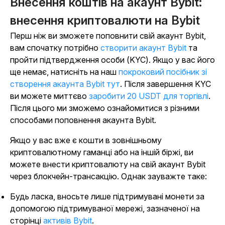
Внесення коштів на акаунт Bybit:
внесення криптовалюти на Bybit
Перш ніж ви зможете поповнити свій акаунт Bybit,
вам спочатку потрібно
створити акаунт Bybit
та
пройти підтвердження особи (KYC). Якщо у вас його
ще немає, натисніть на наш
покроковий посібник зі
створення акаунта Bybit тут
. Після завершення KYC
ви можете миттєво
заробити 20 USDT для торгівлі
.
Після цього ми зможемо ознайомитися з різними
способами поповнення акаунта Bybit.
Якщо у вас вже є кошти в зовнішньому
криптовалютному гаманці або на іншій біржі, ви
можете внести криптовалюту на свій акаунт Bybit
через блокчейн-трансакцію. Однак зауважте таке:
Будь ласка, вносьте лише підтримувані монети за
допомогою підтримуваної мережі, зазначеної на
сторінці
активів Bybit
.