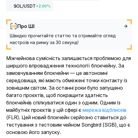
SOL
/USDT
+
2.00
%
Про ШІ
Швидко прочитайте статтю та отримайте огляд
настроїв на ринку за 30 секунд!
Міжчейнова сумісність залишається проблемою для
ширшого впровадження технології блокчейну. За
замовчуванням блокчейни — це автономні
середовища, які мають обмежені точки контакту із
зовнішнім світом. За останні роки було запущено
багато проєктів, щоб покращити здатність
блокчейнів спілкуватися один з одним. Одним із
майбутніх проєктів у цій сфері є
мережа відблисків
(FLR). Цей новий блокчейн серйозно ставиться до
тестування з тестовим чейном Songbird (SGB), що є
основою його запуску.