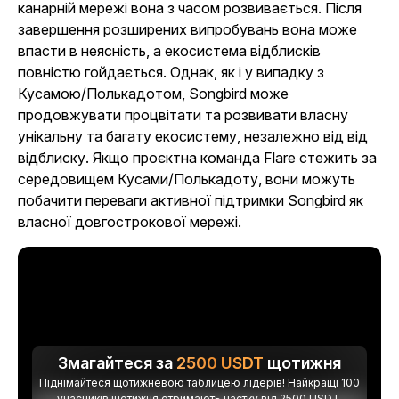
канарній мережі вона з часом розвивається. Після
завершення розширених випробувань вона може
впасти в неясність, а екосистема відблисків
повністю гойдається. Однак, як і у випадку з
Кусамою/Полькадотом, Songbird може
продовжувати процвітати та розвивати власну
унікальну та багату екосистему, незалежно від від
відблиску. Якщо проєктна команда Flare стежить за
середовищем Кусами/Полькадоту, вони можуть
побачити переваги активної підтримки Songbird як
власної довгострокової мережі.
Змагайтеся за
2500
USDT
щотижня
Піднімайтеся щотижневою таблицею лідерів! Найкращі 100
учасників щотижня отримають частку від 2500 USDT.