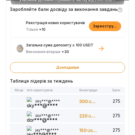
Заробляйте бали досвіду за виконання завдань
Реєстрація нових користувачів
Зареєструватися
Тільки
+10
Загальна сума депозиту ≥ 100 USDT
Виконання вперше
+30
Докладніше
Таблиця лідерів за тиждень
Місце
Ім’я користувача
Винагороди
Бали
275
sky***@****
300
USDT
275
dor***@****
220
USDT
275
jay***@****
150
USDT