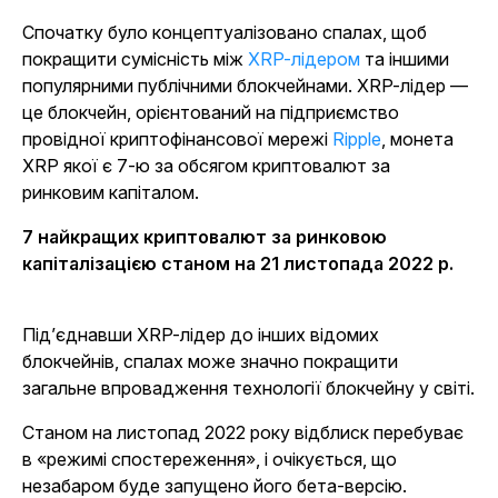
Спочатку було концептуалізовано спалах, щоб
покращити сумісність між
XRP-лідером
та іншими
популярними публічними блокчейнами. XRP-лідер —
це блокчейн, орієнтований на підприємство
провідної криптофінансової мережі
Ripple
, монета
XRP якої є 7-ю за обсягом криптовалют за
ринковим капіталом.
7 найкращих криптовалют за ринковою
капіталізацією станом на 21 листопада 2022 р.
Під’єднавши XRP-лідер до інших відомих
блокчейнів, спалах може значно покращити
загальне впровадження технології блокчейну у світі.
Станом на листопад 2022 року відблиск перебуває
в «режимі спостереження», і очікується, що
незабаром буде запущено його бета-версію.