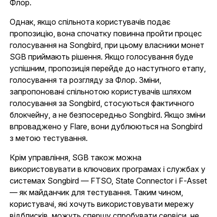
Флор.
Однак, якщо спільнота користувачів подає
пропозицію, вона спочатку повинна пройти процес
голосування на Songbird, при цьому власники монет
SGB приймають рішення. Якщо голосування буде
успішним, пропозиція перейде до наступного етапу,
голосування та розгляду за Флор. Зміни,
запропоновані спільнотою користувачів шляхом
голосування за Songbird, стосуються фактичного
блокчейну, а не безпосередньо Songbird. Якщо зміни
впроваджено у Flare, вони дублюються на Songbird
з метою тестування.
Крім управління, SGB також можна
використовувати в ключових програмах і службах у
системах Songbird — FTSO, State Connector і F-Asset
— як майданчик для тестування. Таким чином,
користувачі, які хочуть використовувати мережу
відблисків, можуть спершу спробувати сервіси, не