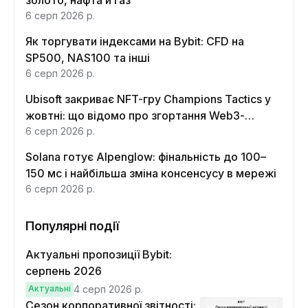
золото, нафта й газ
6 серп 2026 р.
Як торгувати індексами на Bybit: CFD на
SP500, NAS100 та інші
6 серп 2026 р.
Ubisoft закриває NFT-гру Champions Tactics у
жовтні: що відомо про згортання Web3-
функцій
6 серп 2026 р.
Solana готує Alpenglow: фінальність до 100–
150 мс і найбільша зміна консенсусу в мережі
6 серп 2026 р.
Популярні події
Актуальні пропозиції Bybit:
серпень 2026
Актуальні
4 серп 2026 р.
Сезон корпоративної звітності: