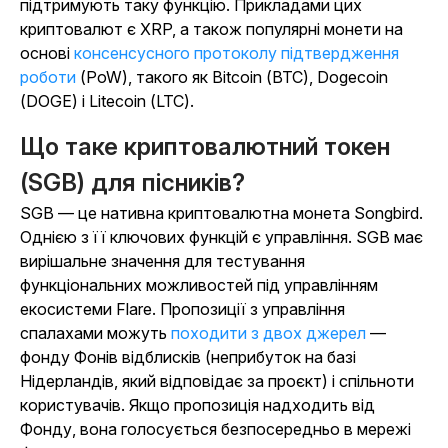
підтримують таку функцію. Прикладами цих
криптовалют є XRP, а також популярні монети на
основі
консенсусного протоколу підтвердження
роботи
(PoW), такого як Bitcoin (BTC), Dogecoin
(DOGE) і Litecoin (LTC).
Що таке криптовалютний токен
(SGB) для пісників?
SGB — це нативна криптовалютна монета Songbird.
Однією з її ключових функцій є управління. SGB має
вирішальне значення для тестування
функціональних можливостей під управлінням
екосистеми Flare. Пропозиції з управління
спалахами можуть
походити з двох джерел
—
фонду Фонів відблисків (неприбуток на базі
Нідерландів, який відповідає за проєкт) і спільноти
користувачів. Якщо пропозиція надходить від
Фонду, вона голосується безпосередньо в мережі