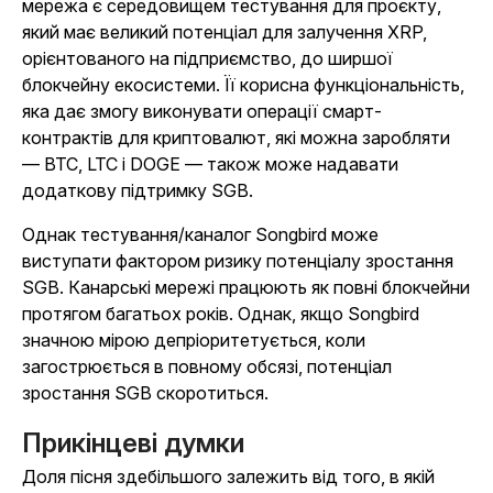
мережа є середовищем тестування для проєкту,
який має великий потенціал для залучення XRP,
орієнтованого на підприємство, до ширшої
блокчейну екосистеми. Її корисна функціональність,
яка дає змогу виконувати операції смарт-
контрактів для криптовалют, які можна заробляти
— BTC, LTC і DOGE — також може надавати
додаткову підтримку SGB.
Однак тестування/каналог Songbird може
виступати фактором ризику потенціалу зростання
SGB. Канарські мережі працюють як повні блокчейни
протягом багатьох років. Однак, якщо Songbird
значною мірою депріоритетується, коли
загострюється в повному обсязі, потенціал
зростання SGB скоротиться.
Прикінцеві думки
Доля пісня здебільшого залежить від того, в якій