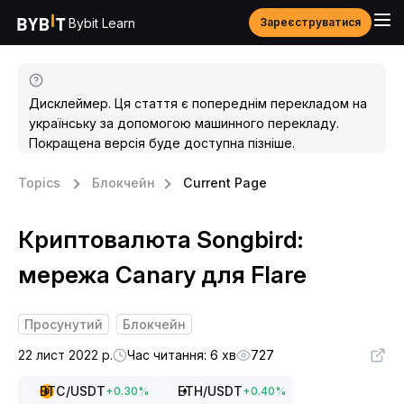
Bybit Learn
Зареєструватися
Дисклеймер. Ця стаття є попереднім перекладом на
українську за допомогою машинного перекладу.
Покращена версія буде доступна пізніше.
Topics
Блокчейн
Current Page
Криптовалюта Songbird:
мережа Canary для Flare
Просунутий
Блокчейн
22 лист 2022 р.
Час читання: 6 хв
727
BTC
/USDT
ETH
/USDT
+
0.30
%
+
0.40
%