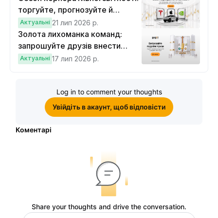
торгуйте, прогнозуйте й
вигравайте Cybertruck
Актуальні
21 лип 2026 р.
Золота лихоманка команд:
запрошуйте друзів внести
депозит на $100 і торгувати на
Актуальні
17 лип 2026 р.
$10, щоб виграти подвійні
винагороди
Log in to comment your thoughts
Увійдіть в акаунт, щоб відповісти
Коментарі
Share your thoughts and drive the conversation.