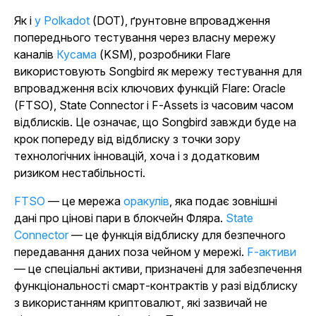
Як і
у Polkadot
(DOT), ґрунтовне впровадження
попереднього тестування через власну мережу
каналів
Кусама
(KSM), розробники Flare
використовують Songbird як мережу тестування для
впровадження всіх ключових функцій Flare: Oracle
(FTSO), State Connector і F-Assets із часовим часом
відблисків. Це означає, що Songbird завжди буде на
крок попереду від відблиску з точки зору
технологічних інновацій, хоча і з додатковим
ризиком нестабільності.
FTSO
— це мережа
оракулів
, яка подає зовнішні
дані про цінові пари в блокчейн Фляра.
State
Connector
— це функція відблиску для безпечного
передавання даних поза чейном у мережі.
F-активи
— це спеціальні активи, призначені для забезпечення
функціональності смарт-контрактів у разі відблиску
з використанням криптовалют, які зазвичай не