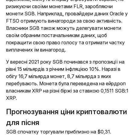
ризикуючи своїми монетами FLR, заробляючи
монети SGB. Наприклад, провайдери даних Oracle у
FTSO отримують винагороди за свою активність.
Власники SGB також можуть делегувати монети
своїм обраним постачальникам даних, щоб
покращити свою право голосу та отримати частку
виплачених їм винагород.
У вересні 2021 року SGB починався з пропозиції на
рівні 15 мільярдів з річним інфляцією 10%. Наразі в
обігу 16,7 мільярда монет, 8,7 мільярда з яких
перебувають. Монета була переведена на ейрдроп
власникам XRP на різні біржі за ставкою 0,1511 SGB:1
XRP.
Прогнозування ціни криптовалюти
для пісня
SGB спочатку торгували приблизно на $0,31.