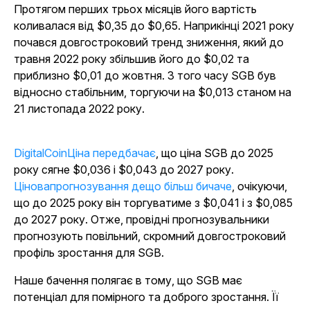
Протягом перших трьох місяців його вартість
коливалася від $0,35 до $0,65. Наприкінці 2021 року
почався довгостроковий тренд зниження, який до
травня 2022 року збільшив його до $0,02 та
приблизно $0,01 до жовтня. З того часу SGB був
відносно стабільним, торгуючи на $0,013 станом на
21 листопада 2022 року.
DigitalCoinЦіна передбачає
, що ціна SGB до 2025
року сягне $0,036 і $0,043 до 2027 року.
Ціновапрогнозування дещо більш бичаче
, очікуючи,
що до 2025 року він торгуватиме з $0,041 і з $0,085
до 2027 року. Отже, провідні прогнозувальники
прогнозують повільний, скромний довгостроковий
профіль зростання для SGB.
Наше бачення полягає в тому, що SGB має
потенціал для помірного та доброго зростання. Її