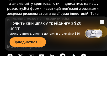
та аналіз світу криптовалюти: підписатись на нашу
розсилку.
Всі форми інвестицій пов’язані з ризиками,
зокрема ризиком втрати всієї суми інвестицій. Така
діяльність може не підходити всім.
Почніть свій шлях у трейдингу з $20
USDT
Підписатися
Читати в застосунку Bybit
ареєструйтесь, внесіть депозит й отримайте $20
Приєднатися
Ми в соцмережах
Докладний огляд
© 2018-2026 Bybit.com. Всі права захищені.