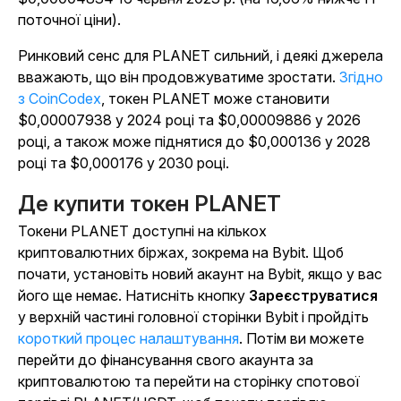
поточної ціни).
Ринковий сенс для PLANET сильний, і деякі джерела
вважають, що він продовжуватиме зростати.
Згідно
з CoinCodex
, токен PLANET може становити
$0,00007938 у 2024 році та $0,00009886 у 2026
році, а також може піднятися до $0,000136 у 2028
році та $0,000176 у 2030 році.
Де купити токен PLANET
Токени PLANET доступні на кількох
криптовалютних біржах, зокрема на Bybit. Щоб
почати, установіть новий акаунт на Bybit, якщо у вас
його ще немає. Натисніть кнопку
Зареєструватися
у верхній частині головної сторінки Bybit і пройдіть
короткий процес налаштування
. Потім ви можете
перейти до фінансування свого акаунта за
криптовалютою та перейти на сторінку спотової