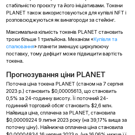
стабільністю проєкту та його ініціативами. Токени
PLANET також використовуються для купівлі NFT і
розповсюджуються як винагороди за стейкінг.
Максимальна кількість токенів PLANET становить
трохи більше 1 трильйона. Механізм «
Купівля та
спалювання
» планети зменшує циркулюючу
поставку, тому дефіцит може підвищити вартість
токена.
Прогнозування ціни PLANET
Поточна ціна токена PLANET (станом на 7 серпня
2023 р.) становить $0,00005613, що становить
0,5% за 24-годинну висоту. Її поточний 24-
годинний торговий обсяг становить $2,6 млн.
Найвища ціна, сплачена за PLANET, становила
$0,00009224 9 липня 2023 року (на 39,17% вища за
поточну ціну). Найнижча оплачена ціна становила
$0,00004834 16 червня 2023 р. (на 16,06% нижче її