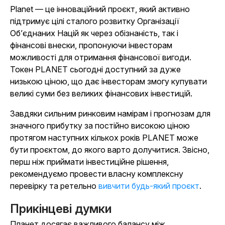
Planet — це інноваційний проєкт, який активно
підтримує цілі сталого розвитку Організації
Об’єднаних Націй як через обізнаність, так і
фінансові внески, пропонуючи інвесторам
можливості для отримання фінансової вигоди.
Токен PLANET сьогодні доступний за дуже
низькою ціною, що дає інвесторам змогу купувати
великі суми без великих фінансових інвестицій.
Завдяки сильним ринковим намірам і прогнозам для
значного прибутку за постійно високою ціною
протягом наступних кількох років PLANET може
бути проєктом, до якого варто долучитися. Звісно,
перш ніж приймати інвестиційне рішення,
рекомендуємо провести власну комплексну
перевірку та ретельно
вивчити будь-який проєкт
.
Прикінцеві думки
Планет досягає важливого балансу між