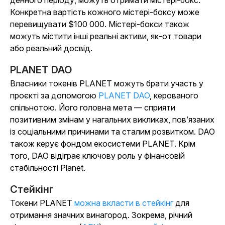
денного періоду, можуть отримати містері-бокс.
Конкретна вартість кожного містері-боксу може
перевищувати $100 000. Містері-бокси також
можуть містити інші реальні активи, як-от товари
або реальний досвід.
PLANET DAO
Власники токенів PLANET можуть брати участь у
проєкті за допомогою
PLANET DAO
, керованого
спільнотою. Його головна мета — сприяти
позитивним змінам у нагальних викликах, пов’язаних
із соціальними причинами та сталим розвитком. DAO
також керує фондом екосистеми PLANET. Крім
того, DAO відіграє ключову роль у фінансовій
стабільності Planet.
Стейкінг
Токени PLANET
можна вкласти в стейкінг
для
отримання значних винагород. Зокрема, річний