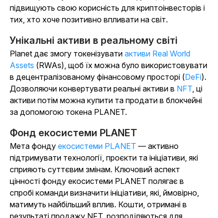
підвищують свою корисність для криптоінвесторів і
тих, хто хоче позитивно впливати на світ.
Унікальні активи в реальному світі
Planet дає змогу токенізувати
активи Real World
Assets
(RWAs), щоб їх можна було використовувати
в децентралізованому фінансовому просторі (
DeFi
).
Дозволяючи конвертувати реальні активи в
NFT
, ці
активи потім можна купити та продати в блокчейні
за допомогою токена PLANET.
Фонд екосистеми PLANET
Мета фонду
екосистеми PLANET
— активно
підтримувати технології, проєкти та ініціативи, які
сприяють суттєвим змінам. Ключовий аспект
цінності фонду екосистеми PLANET полягає в
спробі команди визначити ініціативи, які, ймовірно,
матимуть найбільший вплив. Кошти, отримані в
результаті продажу NFT, розподіляються для