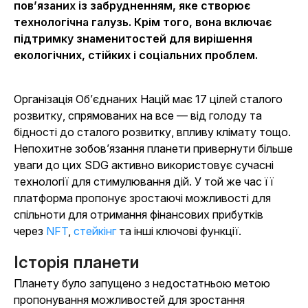
пов’язаних із забрудненням, яке створює
технологічна галузь. Крім того, вона включає
підтримку знаменитостей для вирішення
екологічних, стійких і соціальних проблем.
Організація Об’єднаних Націй має 17 цілей сталого
розвитку, спрямованих на все — від голоду та
бідності до сталого розвитку, впливу клімату тощо.
Непохитне зобов’язання планети привернути більше
уваги до цих SDG активно використовує сучасні
технології для стимулювання дій. У той же час її
платформа пропонує зростаючі можливості для
спільноти для отримання фінансових прибутків
через
NFT
,
стейкінг
та інші ключові функції.
Історія планети
Планету було запущено з недостатньою метою
пропонування можливостей для зростання