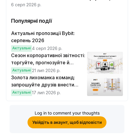
6 серп 2026 р.
Популярні події
Актуальні пропозиції Bybit:
серпень 2026
Актуальні
4 серп 2026 р.
Сезон корпоративної звітності:
торгуйте, прогнозуйте й
вигравайте Cybertruck
Актуальні
21 лип 2026 р.
Золота лихоманка команд:
запрошуйте друзів внести
депозит на $100 і торгувати на
Актуальні
17 лип 2026 р.
$10, щоб виграти подвійні
винагороди
Log in to comment your thoughts
Увійдіть в акаунт, щоб відповісти