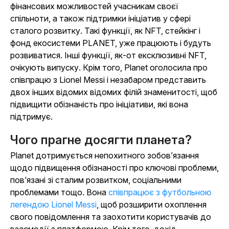
фінансових можливостей учасникам своєї
спільноти, а також підтримки ініціатив у сфері
сталого розвитку. Такі функції, як NFT, стейкінг і
фонд екосистеми PLANET, уже працюють і будуть
розвиватися. Інші функції, як-от ексклюзивні NFT,
очікують випуску. Крім того, Planet оголосила про
співпрацю з Lionel Messi і незабаром представить
двох інших відомих відомих філій знаменитості, щоб
підвищити обізнаність про ініціативи, які вона
підтримує.
Чого прагне досягти планета?
Planet дотримується непохитного зобов’язання
щодо підвищення обізнаності про ключові проблеми,
пов’язані зі сталим розвитком, соціальними
проблемами тощо. Вона
співпрацює з футбольною
легендою Lionel Messi
, щоб розширити охоплення
свого повідомлення та заохотити користувачів до