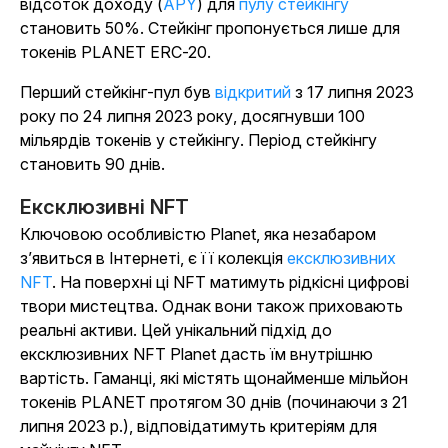
відсоток доходу (
APY
) для
пулу стейкінгу
становить 50%. Стейкінг пропонується лише для
токенів PLANET ERC-20.
Перший стейкінг-пул був
відкритий
з 17 липня 2023
року по 24 липня 2023 року, досягнувши 100
мільярдів токенів у стейкінгу. Період стейкінгу
становить 90 днів.
Ексклюзивні NFT
Ключовою особливістю Planet, яка незабаром
з’явиться в Інтернеті, є її колекція
ексклюзивних
NFT
. На поверхні ці NFT матимуть рідкісні цифрові
твори мистецтва. Однак вони також приховають
реальні активи. Цей унікальний підхід до
ексклюзивних NFT Planet дасть їм внутрішню
вартість. Гаманці, які містять щонайменше мільйон
токенів PLANET протягом 30 днів (починаючи з 21
липня 2023 р.), відповідатимуть критеріям для