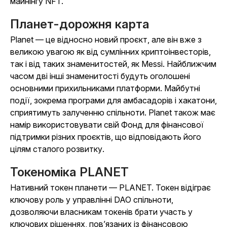
майнінгу NFT.
Планет-дорожня карта
Planet — це відносно новий проєкт, але він вже з
великою увагою як від сумлінних криптоінвесторів,
так і від таких знаменитостей, як Messi. Найближчим
часом дві інші знаменитості будуть оголошені
основними прихильниками платформи. Майбутні
події, зокрема програми для амбасадорів і хакатони,
сприятимуть залученню спільноти. Planet також має
намір використовувати свій Фонд для фінансової
підтримки різних проєктів, що відповідають його
цілям сталого розвитку.
Токеноміка PLANET
Нативний токен планети — PLANET. Токен відіграє
ключову роль у управлінні DAO спільноти,
дозволяючи власникам токенів брати участь у
ключових рішеннях, пов’язаних із фінансовою