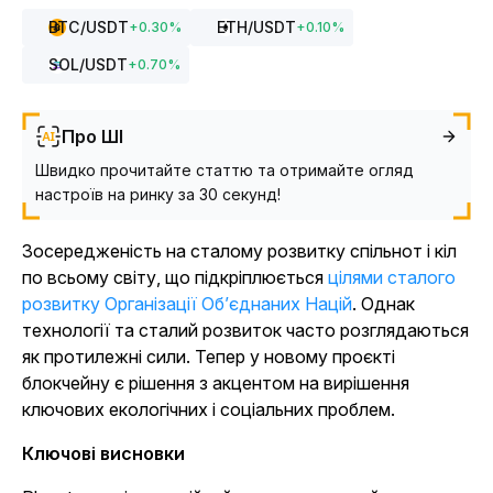
BTC
/USDT
ETH
/USDT
+
0.30
%
+
0.10
%
SOL
/USDT
+
0.70
%
Про ШІ
Швидко прочитайте статтю та отримайте огляд
настроїв на ринку за 30 секунд!
Зосередженість на сталому розвитку спільнот і кіл
по всьому світу, що підкріплюється
цілями сталого
розвитку Організації Об’єднаних Націй
. Однак
технології та сталий розвиток часто розглядаються
як протилежні сили. Тепер у новому проєкті
блокчейну є рішення з акцентом на вирішення
ключових екологічних і соціальних проблем.
Ключові висновки