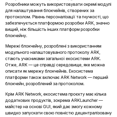
Розробники можуть використовувати окремі модулі
для налаштування блокчейнів, створених за
протоколом. Рівень персоналізації та гнучкості, що
забезпечується платформою розробки ARK, значно
вищий, ніж більшість інших платформ розробки
блокчейну.
Мережі блокчейну, розроблені з використанням
модульного налаштовуваного протоколу ARK,
стають учасниками загальної екосистеми ARK.
Отже, ARK — це справді середовище, яке можна
описати як мережу блокчейнів. Екосистема
платформи також включає ARK Network — перший
блокчейн, розроблений за протоколом.
Крім ARK Network, екосистема проєкту має кілька
додаткових продуктів, зокрема ARKLauncher —
майстер на основі GUI, який дає змогу кожному
швидко запускати свою повністю децентралізовану