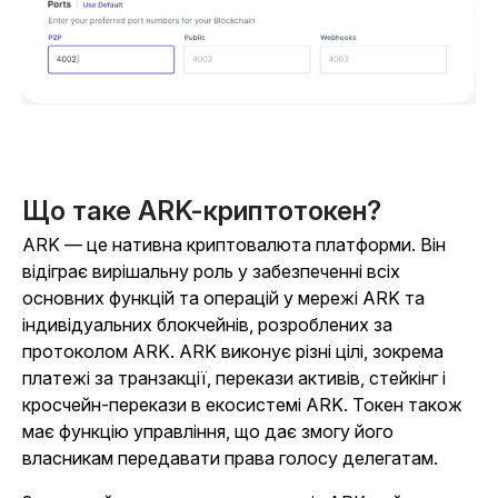
Що таке ARK-криптотокен?
ARK — це нативна криптовалюта платформи. Він
відіграє вирішальну роль у забезпеченні всіх
основних функцій та операцій у мережі ARK та
індивідуальних блокчейнів, розроблених за
протоколом ARK. ARK виконує різні цілі, зокрема
платежі за транзакції, перекази активів, стейкінг і
кросчейн-перекази в екосистемі ARK. Токен також
має функцію управління, що дає змогу його
власникам передавати права голосу делегатам.