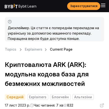
Bybit Learn
Зареєструватися
Дисклеймер. Ця стаття є попереднім перекладом на
українську за допомогою машинного перекладу.
Покращена версія буде доступна пізніше.
Topics
Explainers
Current Page
Криптовалюта ARK (ARK):
модульна кодова база для
безмежних можливостей
Середній
Explainers
Блокчейн
Альткоїни
17 лист 2023 р.
Час читання: 7 хв
832