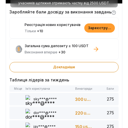
учасників щотижня отримають частку від 2500 USDT.
Заробляйте бали досвіду за виконання завдань
Реєстрація нових користувачів
Зареєструватися
Тільки
+10
Загальна сума депозиту ≥ 100 USDT
Виконання вперше
+30
Докладніше
Таблиця лідерів за тиждень
Місце
Ім’я користувача
Винагороди
Бали
275
sky***@****
300
USDT
275
dor***@****
220
USDT
275
jay***@****
150
USDT