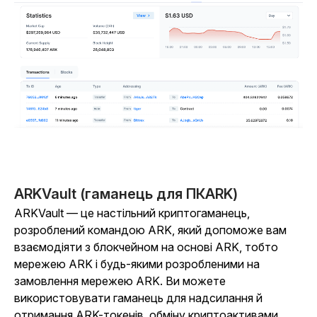
ARKVault (гаманець для ПКARK)
ARKVault — це настільний криптогаманець,
розроблений командою ARK, який допоможе вам
взаємодіяти з блокчейном на основі ARK, тобто
мережею ARK і будь-якими розробленими на
замовлення мережею ARK. Ви можете
використовувати гаманець для надсилання й
отримання ARK-токенів, обміну криптоактивами,