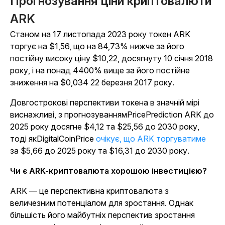
Прогнозування ціни криптовалюти
ARK
Станом на 17 листопада 2023 року токен ARK
торгує на $1,56, що на 84,73% нижче за його
постійну високу ціну $10,22, досягнуту 10 січня 2018
року, і на понад 4400% вище за його постійне
зниження на $0,034 22 березня 2017 року.
Довгострокові перспективи токена в значній мірі
виснажливі, з прогнозуваннямPricePrediction ARK до
2025 року досягне $4,12 та $25,56 до 2030 року,
тоді якDigitalCoinPrice
очікує, що ARK торгуватиме
за $5,66 до 2025 року та $16,31 до 2030 року.
Чи є ARK-криптовалюта хорошою інвестицією?
ARK — це перспективна криптовалюта з
величезним потенціалом для зростання. Однак
більшість його майбутніх перспектив зростання