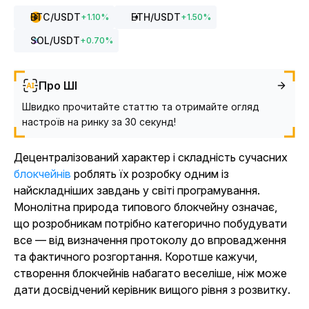
BTC
/USDT
ETH
/USDT
+
1.10
%
+
1.50
%
SOL
/USDT
+
0.70
%
Про ШІ
Швидко прочитайте статтю та отримайте огляд
настроїв на ринку за 30 секунд!
Децентралізований характер і складність сучасних
блокчейнів
роблять їх розробку одним із
найскладніших завдань у світі програмування.
Монолітна природа типового блокчейну означає,
що розробникам потрібно категорично побудувати
все — від визначення протоколу до впровадження
та фактичного розгортання. Коротше кажучи,
створення блокчейнів набагато веселіше, ніж може
дати досвідчений керівник вищого рівня з розвитку.