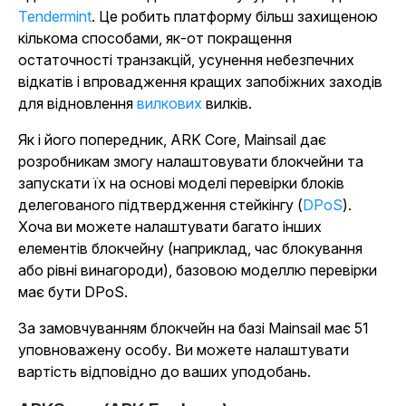
Tendermint
. Це робить платформу більш захищеною
кількома способами, як-от покращення
остаточності транзакцій, усунення небезпечних
відкатів і впровадження кращих
запобіжних заходів
для відновлення
вилкових
вилків.
Як і його попередник, ARK Core, Mainsail дає
розробникам змогу налаштовувати блокчейни та
запускати їх на основі моделі перевірки блоків
делегованого підтвердження стейкінгу (
DPoS
).
Хоча ви можете налаштувати багато інших
елементів блокчейну (наприклад, час блокування
або рівні винагороди), базовою моделлю перевірки
має бути DPoS.
За замовчуванням блокчейн на базі Mainsail має 51
уповноважену особу. Ви можете налаштувати
вартість відповідно до ваших уподобань.