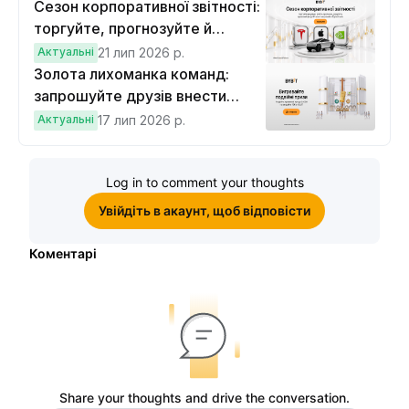
Сезон корпоративної звітності:
торгуйте, прогнозуйте й
вигравайте Cybertruck
Актуальні
21 лип 2026 р.
Золота лихоманка команд:
запрошуйте друзів внести
депозит на $100 і торгувати на
Актуальні
17 лип 2026 р.
$10, щоб виграти подвійні
винагороди
Log in to comment your thoughts
Увійдіть в акаунт, щоб відповісти
Коментарі
Share your thoughts and drive the conversation.