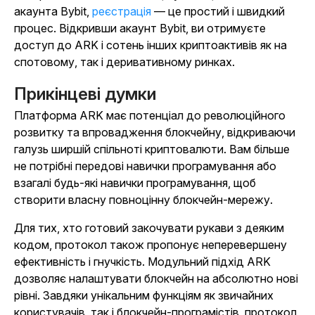
акаунта Bybit,
реєстрація
— це простий і швидкий
процес. Відкривши акаунт Bybit, ви отримуєте
доступ до ARK і сотень інших криптоактивів як на
спотовому, так і деривативному ринках.
Прикінцеві думки
Платформа ARK має потенціал до революційного
розвитку та впровадження блокчейну, відкриваючи
галузь ширшій спільноті криптовалюти. Вам більше
не потрібні передові навички програмування або
взагалі будь-які навички програмування, щоб
створити власну повноцінну блокчейн-мережу.
Для тих, хто готовий закочувати рукави з деяким
кодом, протокол також пропонує неперевершену
ефективність і гнучкість. Модульний підхід ARK
дозволяє налаштувати блокчейн на абсолютно нові
рівні. Завдяки унікальним функціям як звичайних
користувачів, так і блокчейн-програмістів, протокол