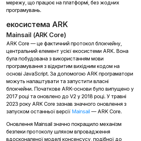
мережу, що працює на платформі, без жодних
програмувань.
екосистема ARK
Mainsail (ARK Core)
ARK Core — це фактичний протокол блокчейну,
центральний елемент усієї екосистеми ARK. Вона
була побудована з використанням мови
програмування з відкритим вихідним кодом на
основі JavaScript. За допомогою ARK програматори
можуть налаштувати та запустити власні
блокчейни. Початкове ARK-основи було випущено у
2017 році та оновлено до V2 у 2018 році. У травні
2023 року ARK Core зазнав значного оновлення з
запуском
останньої версії
Mainsail
— ARK Core.
Оновлення Mainsail значно покращило механізм
безпеки протоколу шляхом впровадження
вдосконаленої моделі консенсусу, подібної до