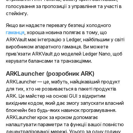
голосування за пропозиції з управління та участі в
стейкінгу.
Якщо ви надаєте перевагу безпеці холодного
гаманця
, хороша новина полягає в тому, що
ARKVault має інтеграцію з Ledger, найбільшим у світі
виробником апаратного гаманця. Ви можете
прив’язати ARKVault до моделей Ledger Nano, щоб
керувати балансами та транзакціями.
ARKLauncher (розробник ARK)
ARKLauncher — це, мабуть, найцікавіший продукт
для тих, хто не розвивається в пакеті продуктів
ARK. Це майстер на основі GUI з відкритим
вихідним кодом, який дає змогу запускати власний
блокчейн без будь-яких навичок програмування.
ARKLauncher крок за кроком допомагає
налаштувати параметри та функції вашої повністю
децентралізованої мережі. Усього за одну годину