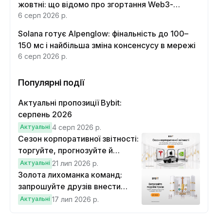
жовтні: що відомо про згортання Web3-
функцій
6 серп 2026 р.
Solana готує Alpenglow: фінальність до 100–
150 мс і найбільша зміна консенсусу в мережі
6 серп 2026 р.
Популярні події
Актуальні пропозиції Bybit:
серпень 2026
Актуальні
4 серп 2026 р.
Сезон корпоративної звітності:
торгуйте, прогнозуйте й
вигравайте Cybertruck
Актуальні
21 лип 2026 р.
Золота лихоманка команд:
запрошуйте друзів внести
депозит на $100 і торгувати на
Актуальні
17 лип 2026 р.
$10, щоб виграти подвійні