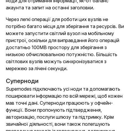
ноди для отримання інформації, як-от баланс
акаунта та запит на останні заголовки.
Через легкі операції для роботи цих вузлів не
потрібно багато місця для зберігання та ресурсів. Ви
можете запустити світлий вузол на мобільному
пристрої, оскільки для виправдання його операцій
достатньо 100MB простору для зберігання з
низькою обчислювальною потужністю. Більшість
світлових вузлів можуть синхронізуватися з
мережею за лічені секунди.
Суперноди
Supernodes підключають усі ноди та допомагають
поширювати інформацію по всій мережі, щоб кожен
мав точні дані. Суперноди працюють у офчейн-
функції. Вони пропонують підтвердження,
авторизацію, послуги шлюзу та підтримку. Крім
звичайної діяльності, вони також полегшують
проведення заходів із голосування, дотримання