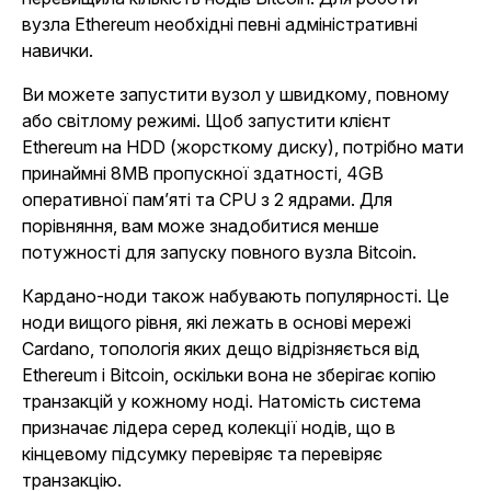
вузла Ethereum необхідні певні адміністративні
навички.
Ви можете запустити вузол у швидкому, повному
або світлому режимі. Щоб запустити клієнт
Ethereum на HDD (жорсткому диску), потрібно мати
принаймні 8MB пропускної здатності, 4GB
оперативної пам’яті та CPU з 2 ядрами. Для
порівняння, вам може знадобитися менше
потужності для запуску повного вузла Bitcoin.
Кардано-ноди також набувають популярності. Це
ноди вищого рівня, які лежать в основі мережі
Cardano, топологія яких дещо відрізняється від
Ethereum і Bitcoin, оскільки вона не зберігає копію
транзакцій у кожному ноді. Натомість система
призначає лідера серед колекції нодів, що в
кінцевому підсумку перевіряє та перевіряє
транзакцію.