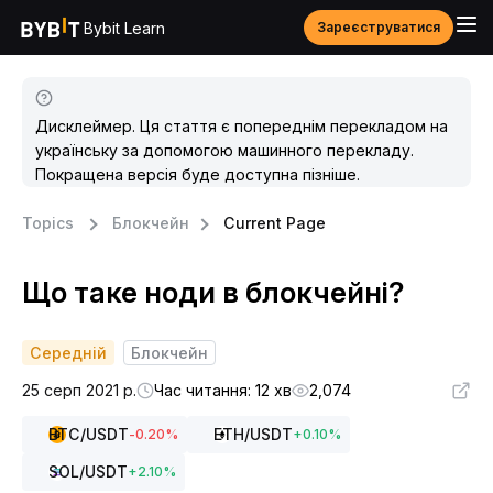
Bybit Learn
Зареєструватися
Дисклеймер. Ця стаття є попереднім перекладом на
українську за допомогою машинного перекладу.
Покращена версія буде доступна пізніше.
Topics
Блокчейн
Current Page
Що таке ноди в блокчейні?
Середній
Блокчейн
25 серп 2021 р.
Час читання: 12 хв
2,074
BTC
/USDT
ETH
/USDT
-0.20
%
+
0.10
%
SOL
/USDT
+
2.10
%