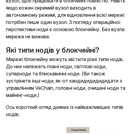
вузол, щоб працювати в блокчейні повністю. Навіть
якщо кожен окремий вузол виходить в
автономному режимі, для відновлення всієї мережі
потрібен лише один вузол. З погляду операційної
перспективи ноди є основою блокчейну. Без вузла
мережа не виживе.
Які типи нодів у блокчейні?
Мережі блокчейну можуть містити різні типи нодів.
До них належать повні ноди, світлові ноди,
суперноди та блискавинні ноди. (Ви також
зустрінете інші ноди, як-от кандидидидидидати з
управлінням VeChain, головні ноди, очищені ноди та
майнінг-ноди.)
Ось короткий огляд деяких із найважливіших типів
нодів: