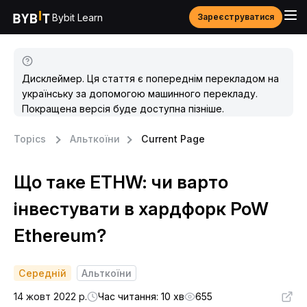
Bybit Learn
Зареєструватися
Дисклеймер. Ця стаття є попереднім перекладом на
українську за допомогою машинного перекладу.
Покращена версія буде доступна пізніше.
Topics
Альткоїни
Current Page
Що таке ETHW: чи варто
інвестувати в хардфорк PoW
Ethereum?
Середній
Альткоїни
14 жовт 2022 р.
Час читання: 10 хв
655