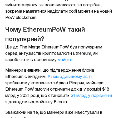
змінити мережу, як вони вважають за потрібне,
зокрема намагатися надіслати собі монети на новий
PoW blockchain.
Чому EthereumPoW такий
популярний?
Ще до The Merge EthereumPoW був популярним
серед ентузіастів криптовалюти Ethereum, які
заробляють в основному
майнінг.
Майнери виявили, що підтвердження блоків
Ethereum є вигідним.
У нещодавньому звіті,
зробленому компанією «Аркан Рісерч», майнери
Ethereum PoW змогли отримати дохід у розмірі $18
млрд у 2021 році, що становить
$1 млрд у порівнянні
з
доходом від майнінгу Bitcoin.
Зважаючи на те, що майнери вже інвестували в