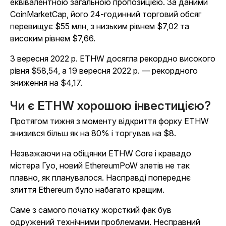
еквівалентною загальною пропозицією. За даними
CoinMarketCap, його 24-годинний торговий обсяг
перевищує $55 млн, з низьким рівнем $7,02 та
високим рівнем $7,66.
3 вересня 2022 р. ETHW досягла рекордно високого
рівня $58,54, а 19 вересня 2022 р. — рекордного
зниження на $4,17.
Чи є ETHW хорошою інвестицією?
Протягом тижня з моменту відкриття форку ETHW
знизився більш як на 80% і торгував на $8.
Незважаючи на обіцянки ETHW Core і кравадо
містера Гуо, новий EthereumPoW злетів не так
плавно, як планувалося. Насправді попереднє
злиття Ethereum було набагато кращим.
Саме з самого початку жорсткий фак був
одружений технічними проблемами. Несправний