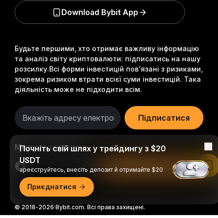
Download Bybit App
Будьте першими, хто отримає важливу інформацію
та аналіз світу криптовалюти: підписатись на нашу
розсилку.
Всі форми інвестицій пов’язані з ризиками,
зокрема ризиком втрати всієї суми інвестицій. Така
діяльність може не підходити всім.
Підписатися
Ми в соцмережах
Почніть свій шлях у трейдингу з $20
USDT
Читати в застосунку Bybit
ареєструйтесь, внесіть депозит й отримайте $20
Приєднатися
© 2018-2026 Bybit.com. Всі права захищені.