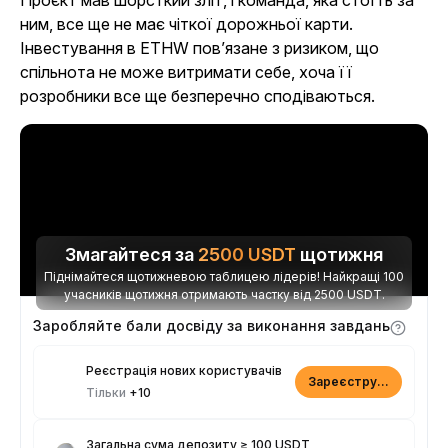
Проєкт мав шорсткий зліт, і команда, яка стоїть за
ним, все ще не має чіткої дорожньої карти.
Інвестування в ETHW пов’язане з ризиком, що
спільнота не може витримати себе, хоча її
розробники все ще безперечно сподіваються.
Змагайтеся за
2500
USDT
щотижня
Піднімайтеся щотижневою таблицею лідерів! Найкращі 100
учасників щотижня отримають частку від 2500 USDT.
Заробляйте бали досвіду за виконання завдань
Реєстрація нових користувачів
Зареєструватися
Тільки
+10
Загальна сума депозиту ≥ 100 USDT