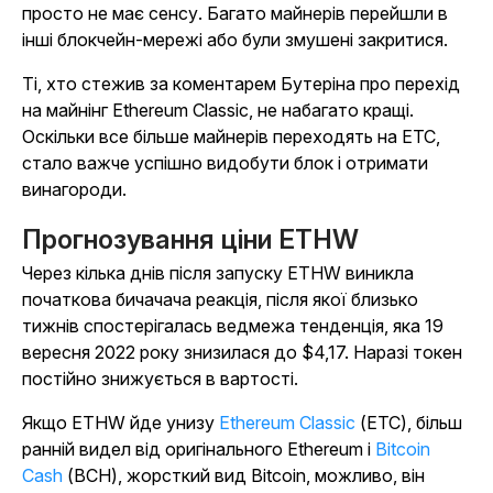
просто не має сенсу. Багато майнерів перейшли в
інші блокчейн-мережі або були змушені закритися.
Ті, хто стежив за коментарем Бутеріна про перехід
на майнінг Ethereum Classic, не набагато кращі.
Оскільки все більше майнерів переходять на ETC,
стало важче успішно видобути блок і отримати
винагороди.
Прогнозування ціни ETHW
Через кілька днів після запуску ETHW виникла
початкова бичачача реакція, після якої близько
тижнів спостерігалась ведмежа тенденція, яка 19
вересня 2022 року знизилася до $4,17. Наразі токен
постійно знижується в вартості.
Якщо ETHW йде унизу
Ethereum Classic
(ETC), більш
ранній видел від оригінального Ethereum і
Bitcoin
Cash
(BCH), жорсткий вид Bitcoin, можливо, він