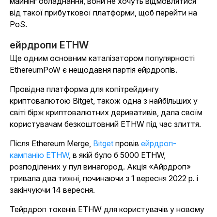
майнінг обладнання, вони не хочуть відмовлятися
від такої прибуткової платформи, щоб перейти на
PoS.
ейрдропи ETHW
Ще одним основним каталізатором популярності
EthereumPoW є нещодавня партія ейрдропів.
Провідна платформа для копітрейдингу
криптовалютою Bitget, також одна з найбільших у
світі бірж криптовалютних деривативів, дала своїм
користувачам безкоштовний ETHW під час злиття.
Після Ethereum Merge,
Bitget
провів
ейрдроп-
кампанію ETHW
, в якій було б 5000 ETHW,
розподілених у пул винагород. Акція «Айрдроп»
тривала два тижні, починаючи з 1 вересня 2022 р. і
закінчуючи 14 вересня.
Тейрдроп токенів ETHW для користувачів у новому