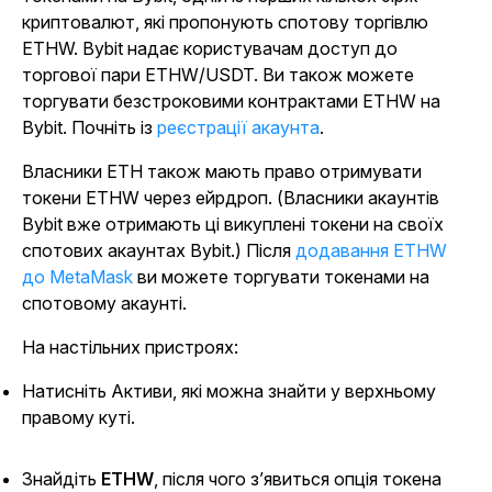
криптовалют, які пропонують спотову торгівлю
ETHW. Bybit надає користувачам доступ до
торгової пари ETHW/USDT. Ви також можете
торгувати безстроковими контрактами ETHW на
Bybit. Почніть із
реєстрації акаунта
.
Власники ETH також мають право отримувати
токени ETHW через ейрдроп. (Власники акаунтів
Bybit вже отримають ці викуплені токени на своїх
спотових акаунтах Bybit.) Після
додавання ETHW
до MetaMask
ви можете торгувати токенами на
спотовому акаунті.
На настільних пристроях:
Натисніть Активи, які можна знайти у верхньому
правому куті.
Знайдіть
ETHW
, після чого з’явиться опція токена