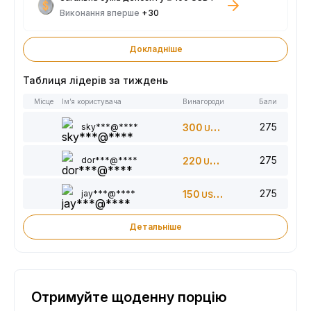
Виконання вперше
+30
Докладніше
Таблиця лідерів за тиждень
Місце
Ім’я користувача
Винагороди
Бали
275
sky***@****
300
USDT
275
dor***@****
220
USDT
275
jay***@****
150
USDT
Детальніше
Отримуйте щоденну порцію