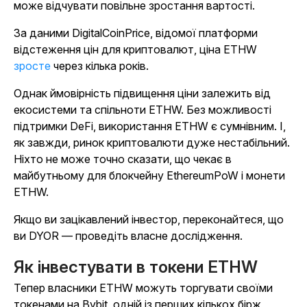
може відчувати повільне зростання вартості.
За даними DigitalCoinPrice, відомої платформи
відстеження цін для криптовалют, ціна ETHW
зросте
через кілька років.
Однак ймовірність підвищення ціни залежить від
екосистеми та спільноти ETHW. Без можливості
підтримки DeFi, використання ETHW є сумнівним. І,
як завжди, ринок криптовалюти дуже нестабільний.
Ніхто не може точно сказати, що чекає в
майбутньому для блокчейну EthereumPoW і монети
ETHW.
Якщо ви зацікавлений інвестор, переконайтеся, що
ви DYOR — проведіть власне дослідження.
Як інвестувати в токени ETHW
Тепер власники ETHW можуть торгувати своїми
токенами на Bybit, одній із перших кількох бірж