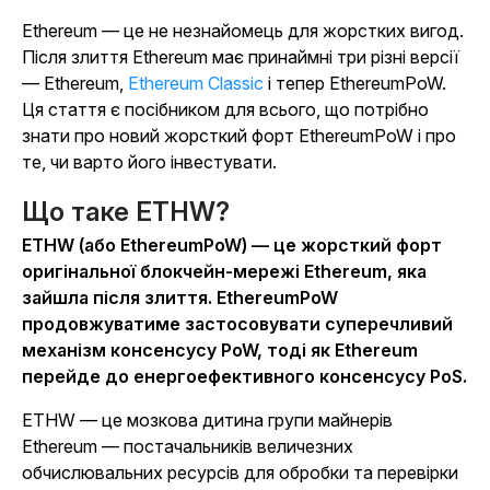
Ethereum — це не незнайомець для жорстких вигод.
Після злиття Ethereum має принаймні три різні версії
— Ethereum,
Ethereum Classic
і тепер EthereumPoW.
Ця стаття є посібником для всього, що потрібно
знати про новий жорсткий форт EthereumPoW і про
те, чи варто його інвестувати.
Що таке ETHW?
ETHW (або EthereumPoW) — це жорсткий форт
оригінальної блокчейн-мережі Ethereum, яка
зайшла після злиття. EthereumPoW
продовжуватиме застосовувати суперечливий
механізм консенсусу PoW, тоді як Ethereum
перейде до енергоефективного консенсусу PoS.
ETHW — це мозкова дитина групи майнерів
Ethereum — постачальників величезних
обчислювальних ресурсів для обробки та перевірки