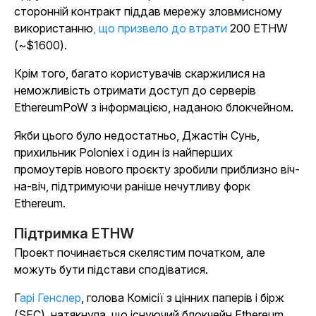
сторонній контракт піддав мережу зловмисному
використанню
, що призвело до втрати
200 ETHW
(~$1600).
Крім того, багато користувачів скаржилися на
неможливість отримати доступ до серверів
EthereumPoW з інформацією, наданою блокчейном.
Якби цього було недостатньо, Джастін Сунь,
прихильник Poloniex і один із найперших
промоутерів нового проєкту зробили приблизно віч-
на-віч, підтримуючи раніше нечутливу форк
Ethereum.
Підтримка ETHW
Проект починається скелястим початком, але
можуть бути підстави сподіватися.
Гарі Генслер
, голова Комісії з цінних паперів і бірж
(SEC), натякнула, що існуючий блокчейн Ethereum