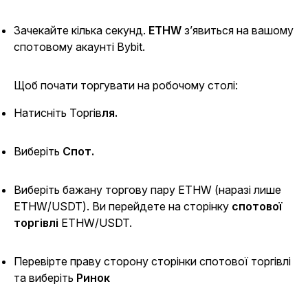
Зачекайте кілька секунд.
ETHW
з’явиться на вашому
спотовому акаунті Bybit.
Щоб почати торгувати на робочому столі:
Натисніть Т
оргів
ля.
Виберіть
Спот.
Виберіть бажану торгову пару ETHW (наразі лише
ETHW/USDT). Ви перейдете на
сторінку
спотової
торгівлі
ETHW/USDT.
Перевірте праву сторону сторінки спотової торгівлі
та виберіть
Ринок