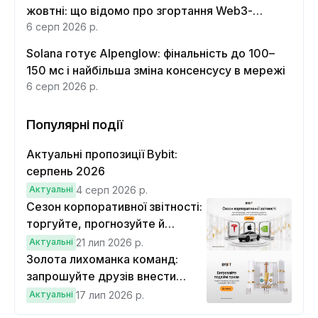
жовтні: що відомо про згортання Web3-
функцій
6 серп 2026 р.
Solana готує Alpenglow: фінальність до 100–
150 мс і найбільша зміна консенсусу в мережі
6 серп 2026 р.
Популярні події
Актуальні пропозиції Bybit:
серпень 2026
Актуальні
4 серп 2026 р.
Сезон корпоративної звітності:
торгуйте, прогнозуйте й
вигравайте Cybertruck
Актуальні
21 лип 2026 р.
Золота лихоманка команд:
запрошуйте друзів внести
депозит на $100 і торгувати на
Актуальні
17 лип 2026 р.
$10, щоб виграти подвійні