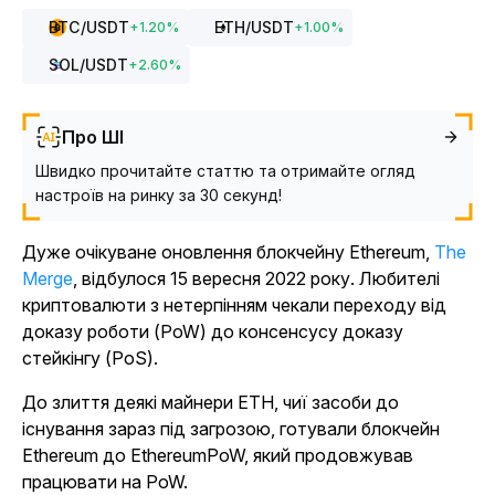
BTC
/USDT
ETH
/USDT
+
1.20
%
+
1.00
%
SOL
/USDT
+
2.60
%
Про ШІ
Швидко прочитайте статтю та отримайте огляд
настроїв на ринку за 30 секунд!
Дуже очікуване оновлення блокчейну Ethereum,
The
Merge
, відбулося 15 вересня 2022 року. Любителі
криптовалюти з нетерпінням чекали переходу від
доказу роботи (PoW) до консенсусу доказу
стейкінгу (PoS).
До злиття деякі майнери ETH, чиї засоби до
існування зараз під загрозою, готували блокчейн
Ethereum до EthereumPoW, який продовжував
працювати на PoW.