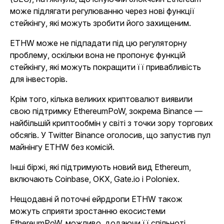
може підлягати регулюванню через нові функції
стейкінгу, які можуть зробити його захищеним.
ETHW може не підпадати під цю регуляторну
проблему, оскільки вона не пропонує функцій
стейкінгу, які можуть покращити її привабливість
для інвесторів.
Крім того, кілька великих криптовалют виявили
свою підтримку EthereumPoW, зокрема Binance —
найбільшій криптообмін у світі з точки зору торгових
обсягів. У Twitter Binance оголосив, що запустив пул
майнінгу ETHW без комісій.
Інші біржі, які підтримують новий вид Ethereum,
включають Coinbase, OKX, Gate.io і Poloniex.
Нещодавні й поточні ейрдропи ETHW також
можуть сприяти зростанню екосистеми
EthereumPoW, можливо, додаючи її спільноті.