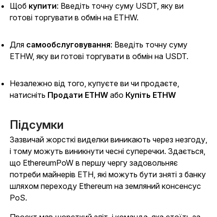
Щоб
купити
: Введіть точну суму USDT, яку ви
готові торгувати в обмін на ETHW.
Для
самообслуговування
: Введіть точну суму
ETHW, яку ви готові торгувати в обмін на USDT.
Незалежно від того, купуєте ви чи продаєте,
натисніть
Продати ETHW
або
Купіть ETHW
Підсумки
Зазвичай жорсткі виделки виникають через незгоду,
і тому можуть виникнути чесні суперечки. Здається,
що EthereumPoW в першу чергу задовольняє
потреби майнерів ETH, які можуть бути зняті з банку
шляхом переходу Ethereum на земляний консенсус
PoS.