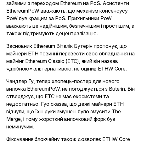
зайвими з переходом Ethereum на PoS. Асистенти
EthereumPoW вважають, що механізм консенсусу
PoW був кращим за PoS. Прихильники PoW
вважають це надійнішим, безпечнішим і простішим, а
також підтримують децентралізацію.
Засновник Ethereum Віталік Бутерін пропонує, що
майнери ETH повинні перевести своє обладнання на
майнінг Ethereum Classic (ETC), який він назвав
«дрібною» альтернативою, не оцінив ETHW Core.
Чандлер Гу, тепер хлопець-постер для нового
вилочка EthereumPoW, не погоджується з Buterin. Він
стверджує, що ETC не має екосистеми та
недостатньо. Гуо сказав, що деякі майнери ETH
відчули, що їхні руки змушені було змусити The
Merge, і тому жорсткий вилочковий форк був
неминучим.
Фіксування блокчейну також дозволяє ETHW Core