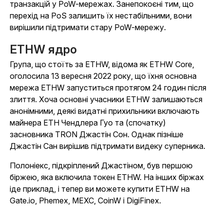
транзакцій у PoW-мережах. Занепокоєні тим, що
перехід на PoS залишить їх нестабільними, вони
вирішили підтримати стару PoW-мережу.
ETHW ядро
Група, що стоїть за ETHW, відома як ETHW Core,
оголосила 13 вересня 2022 року, що їхня основна
мережа ETHW запуститься протягом 24 годин після
злиття. Хоча основні учасники ETHW залишаються
анонімними, деякі видатні прихильники включають
майнера ETH Чендлера Гуо та (спочатку)
засновника TRON Джастін Сон. Однак пізніше
Джастін Сан вирішив підтримати видеку суперника.
Полоніекс, підкріплений Джастіном, був першою
біржею, яка включила токен ETHW. На інших біржах
іде приклад, і тепер ви можете купити ETHW на
Gate.io, Phemex, MEXC, CoinW
і DigiFinex.