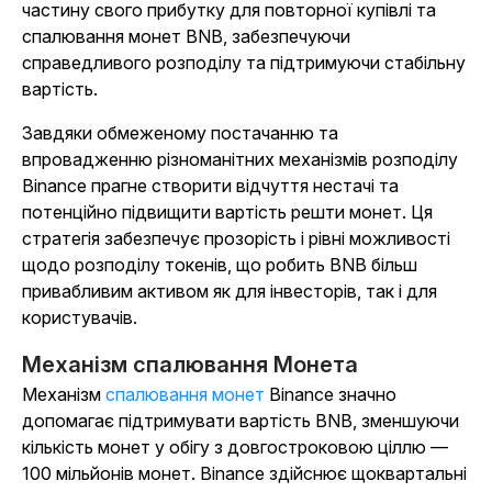
частину свого прибутку для повторної купівлі та
спалювання монет BNB, забезпечуючи
справедливого розподілу та підтримуючи стабільну
вартість.
Завдяки обмеженому постачанню та
впровадженню різноманітних механізмів розподілу
Binance прагне створити відчуття нестачі та
потенційно підвищити вартість решти монет. Ця
стратегія забезпечує прозорість і рівні можливості
щодо розподілу токенів, що робить BNB більш
привабливим активом як для інвесторів, так і для
користувачів.
Механізм спалювання Монета
Механізм
спалювання монет
Binance значно
допомагає підтримувати вартість BNB, зменшуючи
кількість монет у обігу з довгостроковою ціллю —
100 мільйонів монет.
Binance здійснює щоквартальні