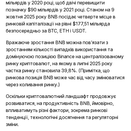
мільярдів у 2020 році, щоб двічі перевищити
позначку $90 мільярдів у 2021 році. Станом на 9
жовтня 2025 року BNB посідає четверте місце в
ринковій капіталізації на рівні $177,51 мільярда
безпосередньо за BTC, ETH і USDT.
Вражаюче зростання BNB можна пов’язати з
зростанням кількості випадків використання та
домінуючою позицією Binance на централізованому
ринку криптовалют, на якому в липні 2025 року
частка ринку становила 39,8%. (Примітка, що
ринкова позиція BNB може час від часу змінюватися
через коливання ринку.)
Оскільки криптовалютний ландшафт продовжує
розвиватися, на продуктивність BNB, ймовірно,
впливатимуть різні фактори, зокрема ринкові
тенденції, технологічні досягнення та регуляторні
зміни.