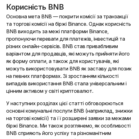
Корисність BNB
Основна мета BNB — покрити комісії за транзакції
та торгові комісії на біржі Binance. Однак корисність
BNB виходить за межі платформи Binance,
пропонуючи переваги для платежів, інвестицій та
різних онлайн-сервісів. BNB став привабливим
варіантом для продавців, які можуть прийняти його
як форму оплати, а також для користувачів, які
можуть використовувати BNB як заставу для позик
на певних платформах. Зі зростанням кількості
випадків використання BNB стала універсальним і
цінним активом у світі криптовалют.
У наступних розділах цієї статті обговорюються
основні комунальні послуги BNB (наприклад, знижки
на торгові комісії) та її розширені заявки за межами
біржі Binance. Ми також розглянемо, як особливості
BNB сприяють його успіху та різноманітним