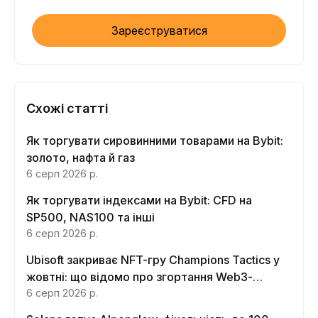
Зареєструватися
Схожі статті
Як торгувати сировинними товарами на Bybit:
золото, нафта й газ
6 серп 2026 р.
Як торгувати індексами на Bybit: CFD на
SP500, NAS100 та інші
6 серп 2026 р.
Ubisoft закриває NFT-гру Champions Tactics у
жовтні: що відомо про згортання Web3-
функцій
6 серп 2026 р.