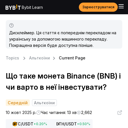
Bybit Learn
Зареєструватися
Дисклеймер. Ця стаття є попереднім перекладом на
українську за допомогою машинного перекладу.
Покращена версія буде доступна пізніше.
Topics
Альткоїни
Current Page
Що таке монета Binance (BNB) і
чи варто в неї інвестувати?
Середній
Альткоїни
10 жовт 2025 р.
Час читання: 13 хв
2,662
BTC
/USDT
ETH
/USDT
+
0.20
%
+
0.50
%