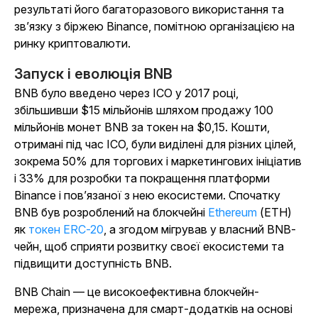
результаті його багаторазового використання та
зв’язку з біржею Binance, помітною організацією на
ринку криптовалюти.
Запуск і еволюція BNB
BNB було введено через ICO у 2017 році,
збільшивши $15 мільйонів шляхом продажу 100
мільйонів монет BNB за токен на $0,15. Кошти,
отримані під час ICO, були виділені для різних цілей,
зокрема 50% для торгових і маркетингових ініціатив
і 33% для розробки та покращення платформи
Binance і пов’язаної з нею екосистеми. Спочатку
BNB був розроблений на блокчейні
Ethereum
(ETH)
як
токен ERC-20
, а згодом мігрував у власний BNB-
чейн, щоб сприяти розвитку своєї екосистеми та
підвищити доступність BNB.
BNB Chain — це високоефективна блокчейн-
мережа, призначена для смарт-додатків на основі