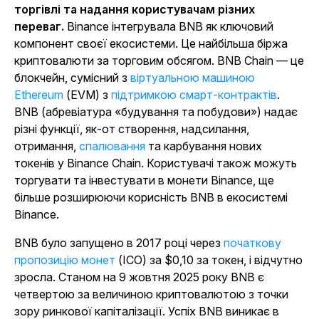
торгівлі та надання користувачам різних
переваг.
Binance інтегрувала BNB як ключовий
компонент своєї екосистеми. Це найбільша біржа
криптовалюти за торговим обсягом. BNB Chain — це
блокчейн, сумісний з
віртуальною машиною
Ethereum
(EVM) з
підтримкою смарт-контрактів
.
BNB (абревіатура «будування та побудови») надає
різні функції, як-от створення, надсилання,
отримання,
спалювання
та карбування нових
токенів у Binance Chain. Користувачі також можуть
торгувати та інвестувати в монети Binance, ще
більше розширюючи корисність BNB в екосистемі
Binance.
BNB було запущено в 2017 році через
початкову
пропозицію монет
(ICO) за $0,10 за токен, і відчутно
зросла. Станом на 9 жовтня 2025 року BNB є
четвертою за величиною криптовалютою з точки
зору ринкової капіталізації. Успіх BNB виникає в