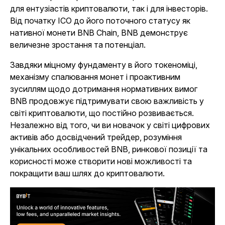
для ентузіастів криптовалюти, так і для інвесторів.
Від початку ICO до його поточного статусу як
нативної монети BNB Chain, BNB демонструє
величезне зростання та потенціал.
Завдяки міцному фундаменту в його токеноміці,
механізму спалювання монет і проактивним
зусиллям щодо дотримання нормативних вимог
BNB продовжує підтримувати свою важливість у
світі криптовалюти, що постійно розвивається.
Незалежно від того, чи ви новачок у світі цифрових
активів або досвідчений трейдер, розуміння
унікальних особливостей BNB, ринкової позиції та
корисності може створити нові можливості та
покращити ваш шлях до криптовалюти.