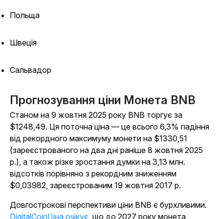
Польща
Швеція
Сальвадор
Прогнозування ціни Монета BNB
Станом на 9 жовтня 2025 року BNB торгує за
$1248,49. Ця поточна ціна — це всього 6,3% падіння
від рекордного максимуму монети на $1330,51
(зареєстрованого на два дні раніше 8 жовтня 2025
р.), а також різке зростання думки на 3,13 млн.
відсотків порівняно з рекордним зниженням
$0,03982, зареєстрованим 19 жовтня 2017 р.
Довгострокові перспективи ціни BNB є бурхливими.
DigitalCoinЦіна очікує
, що до 2027 року монета