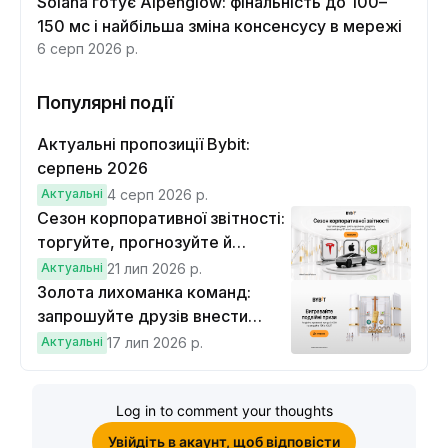
Solana готує Alpenglow: фінальність до 100–
150 мс і найбільша зміна консенсусу в мережі
6 серп 2026 р.
Популярні події
Актуальні пропозиції Bybit:
серпень 2026
Актуальні
4 серп 2026 р.
Сезон корпоративної звітності:
торгуйте, прогнозуйте й
вигравайте Cybertruck
Актуальні
21 лип 2026 р.
Золота лихоманка команд:
запрошуйте друзів внести
депозит на $100 і торгувати на
Актуальні
17 лип 2026 р.
$10, щоб виграти подвійні
винагороди
Log in to comment your thoughts
Увійдіть в акаунт, щоб відповісти