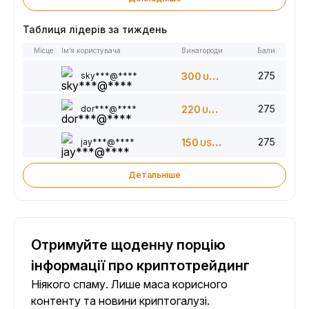
Таблиця лідерів за тиждень
Місце
Ім’я користувача
Винагороди
Бали
275
sky***@****
300
USDT
275
dor***@****
220
USDT
275
jay***@****
150
USDT
Детальніше
Отримуйте щоденну порцію
інформації про криптотрейдинг
Ніякого спаму. Лише маса корисного
контенту та новини криптогалузі.