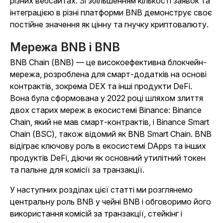
різних вебсайтах. Зі збільшенням кількості заявок та
інтеграцією в різні платформи BNB демонструє своє
постійне значення як цінну та гнучку криптовалюту.
Мережа BNB і BNB
BNB Chain (BNB) — це високоефективна блокчейн-
мережа, розроблена для смарт-додатків на основі
контрактів, зокрема DEX та інші продукти DeFi.
Вона була сформована у 2022 році шляхом злиття
двох старих мереж в екосистемі Binance: Binance
Chain, який не мав смарт-контрактів, і Binance Smart
Chain (BSC), також відомий як BNB Smart Chain. BNB
відіграє ключову роль в екосистемі DApps та інших
продуктів DeFi, діючи як основний утилітний токен
та пальне для комісії за транзакції.
У наступних розділах цієї статті ми розглянемо
центральну роль BNB у чейні BNB і обговоримо його
використання комісій за транзакції, стейкінг і