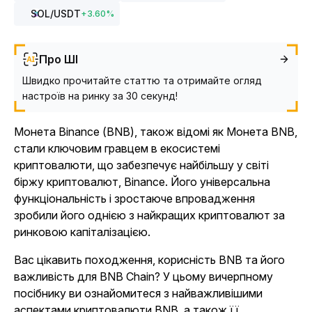
SOL
/USDT
+
3.60
%
Про ШІ
Швидко прочитайте статтю та отримайте огляд
настроїв на ринку за 30 секунд!
Монета Binance (BNB), також відомі як Монета BNB,
стали ключовим гравцем в екосистемі
криптовалюти, що забезпечує найбільшу у світі
біржу криптовалют, Binance. Його універсальна
функціональність і зростаюче впровадження
зробили його однією з найкращих криптовалют за
ринковою капіталізацією.
Вас цікавить походження, корисність BNB та його
важливість для BNB Chain? У цьому вичерпному
посібнику ви ознайомитеся з найважливішими
аспектами криптовалюти BNB, а також її