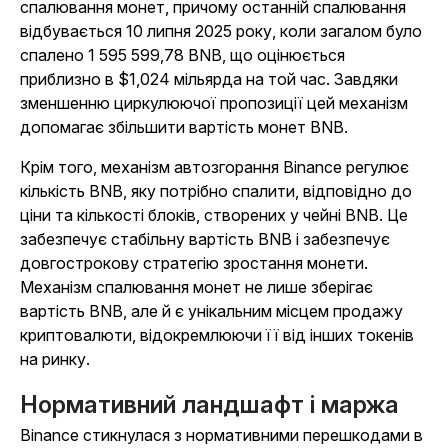
спалювання монет, причому останній спалювання
відбувається 10 липня 2025 року, коли загалом було
спалено 1 595 599,78 BNB, що оцінюється
приблизно в $1,024 мільярда на той час. Завдяки
зменшенню циркулюючої пропозиції цей механізм
допомагає збільшити вартість монет BNB.
Крім того, механізм автозгорання Binance регулює
кількість BNB, яку потрібно спалити, відповідно до
ціни та кількості блоків, створених у чейні BNB. Це
забезпечує стабільну вартість BNB і забезпечує
довгострокову стратегію зростання монети.
Механізм спалювання монет не лише зберігає
вартість BNB, але й є унікальним місцем продажу
криптовалюти, відокремлюючи її від інших токенів
на ринку.
Нормативний ландшафт і маржа
Binance стикнулася з нормативними перешкодами в