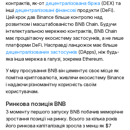
контрактів, як-от
децентралізована біржа
(DEX) та
інші
децентралізовані фінансові
продукти (DeFi).
Цей крок дав Binance більше контролю над
розвитком і масштабованістю BNB Chain.
Будучи
інтелектуальною мережею контрактів, BNB Chain
має процвітаючу екосистему застосунків, а не лише
платформи DeFi. Насправді ланцюжок має більше
децентралізованих застосунків
(DApps), ніж будь-
яка інша мережа в галузі, зокрема Ethereum.
У міру просування BNB він цементує своє місце як
помітна криптовалюта, живлячи екосистему Binance
і надаючи різноманітну корисність своїм
користувачам.
Ринкова позиція BNB
З моменту першого запуску BNB побачив меморічне
зростання позиції на ринку. Всього за кілька років
його ринкова капіталізація зросла з менш як $7