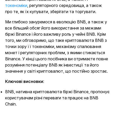
токеноміки
, регуляторного середовища, а також
про те, як їх купувати, зберігати та торгувати.
Ми глибоко зануремося в еволюцію BNB, а також у
все більший обсяг його використання за межами
біржі Binance і його важливу роль у чейні BNB. Крім
того, ми обговоримо, що таке криптовалюта BNB з
точки зору її токеноміки, механізму спалювання
монет і регуляторних проблем, з якими стикається
Binance. У кінці цього посібника ви отримаєте повне
розуміння потенціалу BNB як інвестиції та його
значення у світі криптовалют, що постійно зростає.
Ключові висновки
:
BNB, нативна криптовалюта біржі Binance, пропонує
користувачам різні переваги та працює на BNB
Chain.