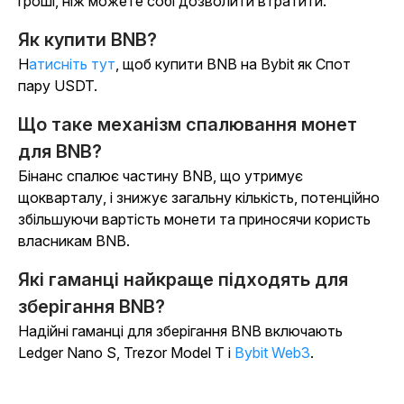
гроші, ніж можете собі дозволити втратити.
Як купити BNB?
Натисніть тут
, щоб купити BNB на Bybit як Спот
пару USDT.
Що таке механізм спалювання монет
для BNB?
Бінанс спалює частину BNB, що утримує
щокварталу, і знижує загальну кількість, потенційно
збільшуючи вартість монети та приносячи користь
власникам BNB.
Які гаманці найкраще підходять для
зберігання BNB?
Надійні гаманці для зберігання BNB включають
Ledger Nano S, Trezor Model T і
Bybit Web3
.