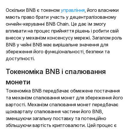
Оскільки BNB є токеном
управління
, його власники
мають право брати участь у децентралізованому
ончейн-керуванні BNB Chain. Це дає їм змогу
впливати на процес прийняття рішень і робити свій
внесок у механізм консенсусу мережі. Загалом роль
BNB у чейні BNB має вирішальне значення для
збереження його функціональності, безпеки та
доступності.
Токеноміка BNB і спалювання
монети
Токеноміка BNB передбачає обмежене постачання
та механізм спалювання монет для збереження його
вартості. Механізм спалювання монет передбачає
щокварталу спалювання частини його BNB,
зменшуючи загальну поставку та потенційно
збільшуючи вартість криптовалюти. Цей процес є