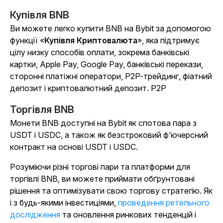
Купівля BNB
Ви можете легко купити BNB на Bybit за допомогою
функції «
Купівля Криптовалюта
», яка підтримує
цілу низку способів оплати, зокрема банківські
картки, Apple Pay, Google Pay, банківські перекази,
сторонні платіжні оператори, P2P-трейдинг, фіатний
депозит і криптовалютний депозит. P2P
Торгівля BNB
Монети BNB доступні на Bybit як спотова пара з
USDT і USDC, а також як безстроковий ф’ючерсний
контракт на основі USDT і USDC.
Розуміючи різні торгові пари та платформи для
торгівлі BNB, ви можете приймати обґрунтовані
рішення та оптимізувати свою торгову стратегію. Як
і з будь-якими інвестиціями,
проведення ретельного
дослідження
та оновлення ринкових тенденцій і