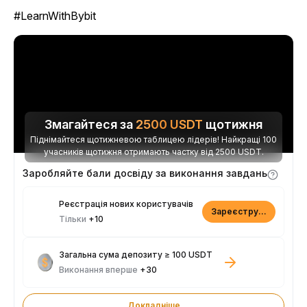
#LearnWithBybit
Змагайтеся за
2500
USDT
щотижня
Піднімайтеся щотижневою таблицею лідерів! Найкращі 100
учасників щотижня отримають частку від 2500 USDT.
Заробляйте бали досвіду за виконання завдань
Реєстрація нових користувачів
Зареєструватися
Тільки
+10
Загальна сума депозиту ≥ 100 USDT
Виконання вперше
+30
Докладніше