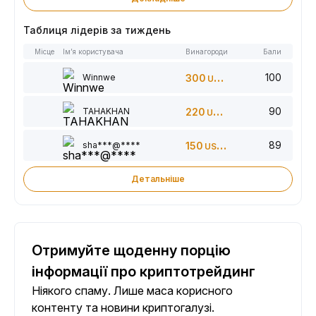
Таблиця лідерів за тиждень
Місце
Ім’я користувача
Винагороди
Бали
100
Winnwe
300
USDT
90
TAHAKHAN
220
USDT
89
sha***@****
150
USDT
Детальніше
Отримуйте щоденну порцію
інформації про криптотрейдинг
Ніякого спаму. Лише маса корисного
контенту та новини криптогалузі.