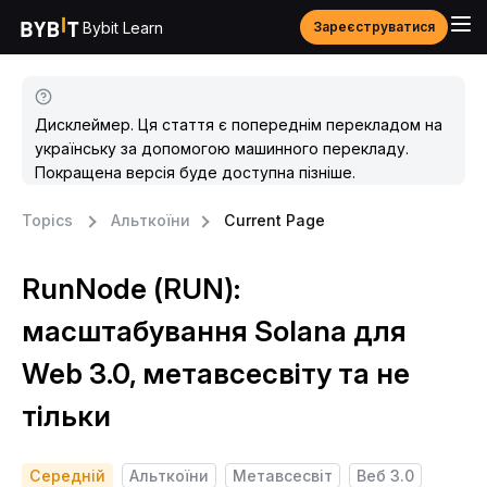
Bybit Learn
Зареєструватися
Дисклеймер. Ця стаття є попереднім перекладом на
українську за допомогою машинного перекладу.
Покращена версія буде доступна пізніше.
Topics
Альткоїни
Current Page
RunNode (RUN):
масштабування Solana для
Web 3.0, метавсесвіту та не
тільки
Середній
Альткоїни
Метавсесвіт
Веб 3.0