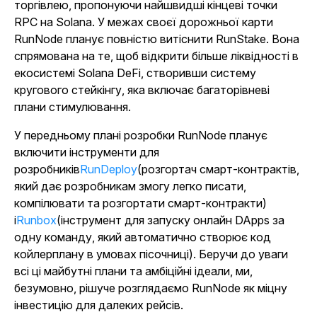
торгівлею, пропонуючи найшвидші кінцеві точки
RPC на Solana. У межах своєї дорожньої карти
RunNode планує повністю витіснити RunStake. Вона
спрямована на те, щоб відкрити більше ліквідності в
екосистемі Solana DeFi, створивши систему
кругового стейкінгу, яка включає багаторівневі
плани стимулювання.
У передньому плані розробки RunNode планує
включити інструменти для
розробників
RunDeploy
(розгортач смарт-контрактів,
який дає розробникам змогу легко писати,
компілювати та розгортати смарт-контракти)
і
Runbox
(інструмент для запуску онлайн DApps за
одну команду, який автоматично створює код
койлерплану в умовах пісочниці). Беручи до уваги
всі ці майбутні плани та амбіційні ідеали, ми,
безумовно, рішуче розглядаємо RunNode як міцну
інвестицію для далеких рейсів.