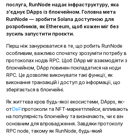
послуга, RunNode надає інфраструктуру, яка
з’єднує DApps із блокчейном. Головна мета
RunNode — зробити Solana доступною для
розробників, як Ethereum, щоб кожен міг без
зусиль запустити проєкти.
Перш ніж занурюватися в те, що робить RunNode
особливим, важливо спочатку зрозуміти потребу в
протоколах нодів RPC. Щоб DApp міг взаємодіяти з
блокчейном, DApp повинен покладатися на ноди
RPC. Це дозволяє виконувати такі функції, як
виконання транзакцій і доступ до інформації, що
зберігається в блокчейні.
Як життєва кров будь-якої екосистеми, DApps, як-
от
DeFi
протоколи та NFT-маркетплейси, впливають
на популярність блокчейну та визначають, чи є він
основним для впровадження. Завдяки протоколу
RPC node, такому як RunNode, будь-який