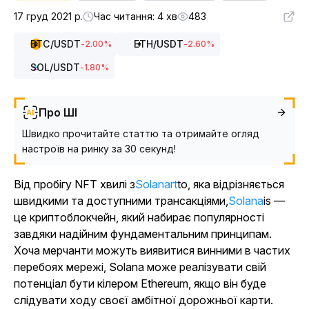
17 груд 2021 р.
Час читання: 4 хв
483
BTC
/USDT
ETH
/USDT
-2.00
%
-2.60
%
SOL
/USDT
-1.80
%
Про ШІ
Швидко прочитайте статтю та отримайте огляд
настроїв на ринку за 30 секунд!
Від пробігу NFT хвилі з
Solanart
to, яка відрізняється
швидкими та доступними трансакціями,
Solana
is —
це криптоблокчейн, який набирає популярності
завдяки надійним фундаментальним принципам.
Хоча мерчанти можуть виявитися винними в частих
перебоях мережі, Solana може реалізувати свій
потенціал бути кілером Ethereum, якщо він буде
слідувати ходу своєї амбітної дорожньої карти.