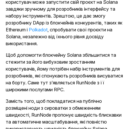
користувач може запустити свій проєкт на Solana
завдяки зручному для розробників інтерфейсу та
набору інструментів. Зрештою, це дає змогу
розробнику DApp із блокчейнів конкурентів, таких як
Ethereum і
Polkadot
, спробувати свої проєкти на
Solana, незалежно від їхнього рівня досвіду
використання.
Щоб допомогти блокчейну Solana збільшитися та
стежити за його вибуховим зростанням
користувачів, йому потрібен набір інструментів для
розробників, які спонукають розробників висуватися
на борту. Саме тут з’являється RunNode з її
широкими послугами RPC.
Замість того, щоб покладатися на публічно
розміщені ноди з сироватки з обмеженням
швидкості, RunNode пропонує швидкість блискавки
та автоматичне масштабування, які повністю
використовують швидкість блокчейну Solana.