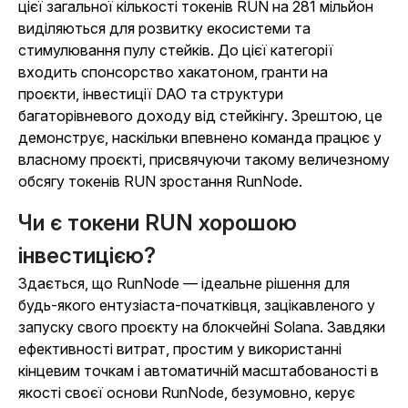
цієї загальної кількості токенів RUN на 281 мільйон
виділяються для розвитку екосистеми та
стимулювання пулу стейків. До цієї категорії
входить спонсорство хакатоном, гранти на
проєкти, інвестиції DAO та структури
багаторівневого доходу від стейкінгу. Зрештою, це
демонструє, наскільки впевнено команда працює у
власному проєкті, присвячуючи такому величезному
обсягу токенів RUN зростання RunNode.
Чи є токени RUN хорошою
інвестицією?
Здається, що RunNode — ідеальне рішення для
будь-якого ентузіаста-початківця, зацікавленого у
запуску свого проєкту на блокчейні Solana. Завдяки
ефективності витрат, простим у використанні
кінцевим точкам і автоматичній масштабованості в
якості своєї основи RunNode, безумовно, керує