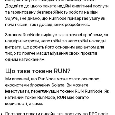
Додайте до цього пакета надійні аналітичні послуги
та гарантовану безперебійність роботи на рівні
99,9%, і не дивно, що RunNode привертає увагу як
початківців, так і досвідчених розробників.
Загалом RunNode вирішує такі ключові проблеми, як
надмірні витрати, непотрібні та непотрібні накладні
витрати, що робить його основним варіантом для
тих, хто прагне масштабування своїх проєктів
одним натисканням.
Що таке токени RUN?
Ми впевнені, що RunNode може стати основою
екосистеми блокчейну Solana. Ви можете
інвестувати, переглянувши токени RUN RunNode. Як
нативний токен RunNode, RUN має багато
корисності, а саме:
Протокол оплати онлайн для доступу до RPC node