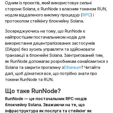
Одним із проєктів, який використовує сильні
сторони Solana, є RunNode з власним токеном RUN,
нодом віддаленого виклику процедур (
RPC
) і
протоколом стейкінгу блокчейну Solana.
Зосереджуючись на тому, що RunNode є
найпростішим постачальником нодів для
використання децентралізованих застосунків
(DApps) без зусиль управляти та здійснювати
транзакції в блокчейні Solana. Заінтригований тим,
як RunNode допомагає розробникам ознайомитися з
Solana та закрити прогалину з
Ethereum
? Читайте
далі, щоб дізнатися все, що потрібно знати про
токени RunNode та RUN.
Що таке RunNode?
RunNode — це постачальник RPC-нодів
блокчейну Solana. Зважаючи на те, що
інфраструктура як послуга та стейкінг як