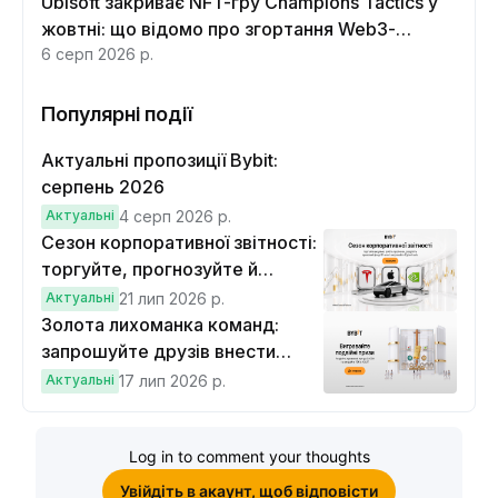
Ubisoft закриває NFT-гру Champions Tactics у
жовтні: що відомо про згортання Web3-
функцій
6 серп 2026 р.
Популярні події
Актуальні пропозиції Bybit:
серпень 2026
Актуальні
4 серп 2026 р.
Сезон корпоративної звітності:
торгуйте, прогнозуйте й
вигравайте Cybertruck
Актуальні
21 лип 2026 р.
Золота лихоманка команд:
запрошуйте друзів внести
депозит на $100 і торгувати на
Актуальні
17 лип 2026 р.
$10, щоб виграти подвійні
винагороди
Log in to comment your thoughts
Увійдіть в акаунт, щоб відповісти