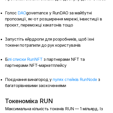
Голос
DAO
governance у RunDAO за майбутні
пропозиції, як-от розширення мережі, інвестиції в
проєкт, переможці хакатонів тощо
Запустіть ейрдропи для розробників, щоб їхні
токени потрапили до рук користувачів
Білі списки RunNFT
з партнерами NFT та
партнерами NFT-маркетплейсу
Поєднання винагород у
пулях стейків RunNode
з
багаторівневими заохоченнями
Токеноміка RUN
Максимальна кількість токенів RUN — 1 мільярд. Із