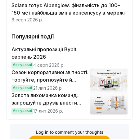
Solana готує Alpenglow: фінальність до 100–
150 мс і найбільша зміна консенсусу в мережі
6 серп 2026 р.
Популярні події
Актуальні пропозиції Bybit:
серпень 2026
Актуальні
4 серп 2026 р.
Сезон корпоративної звітності:
торгуйте, прогнозуйте й
вигравайте Cybertruck
Актуальні
21 лип 2026 р.
Золота лихоманка команд:
запрошуйте друзів внести
депозит на $100 і торгувати на
Актуальні
17 лип 2026 р.
$10, щоб виграти подвійні
винагороди
Log in to comment your thoughts