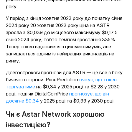
року.
У період з кінця жовтня 2023 року до початку січня
2024 року 20 жовтня 2023 року ціна на ASTR
зросла з $0,039 до місцевого максимуму $0,17 5
січня 2024 року, тобто темпом зростання 335%.
Тепер токен відновився з цих максимумів, але
залишається одним із найкращих виконавців на
ринку.
Довгострокові прогнози для ASTR — це все з боку
бичачої сторони. PricePrediction
очікує, що токен
торгуватиме
на $0,34 у 2025 році та $2,28 у 2030
році, тоді як DigitalCoinPrice
прогнозує, що він
досягне $0,34
у 2025 році та $0,99 у 2030 році.
Чи є Astar Network хорошою
інвестицією?