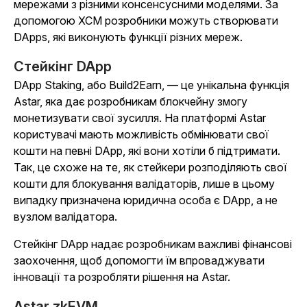
мережами з різними консенсусними моделями. За
допомогою XCM розробники можуть створювати
DApps, які виконують функції різних мереж.
Стейкінг DApp
DApp Staking, або Build2Earn, — це унікальна функція
Astar, яка дає розробникам блокчейну змогу
монетизувати свої зусилля. На платформі Astar
користувачі мають можливість обмінювати свої
кошти на певні DApp, які вони хотіли б підтримати.
Так, це схоже на те, як стейкери розподіляють свої
кошти для блокування валідаторів, лише в цьому
випадку призначена юридична особа є DApp, а не
вузлом валідатора.
Стейкінг DApp надає розробникам важливі фінансові
заохочення, щоб допомогти їм впроваджувати
інновації та розробляти рішення на Astar.
Astar zkEVM