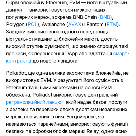
Окрім блокчейну Ethereum, EVM — його віртуальний
двигун — використовується низкою інших
популярних мереж, зокрема BNB Chain (
BNB
),
Polygon (
POL
), Avalanche (
AVAX
) і Fantom (
FTM
).
Завдяки використанню одного середовища
віртуальної машини ці блокчейни мають досить
високий ступінь сумісності, що значно спрощує такі
процеси, як перенесення DApp або адаптація
смарт-
контрактів
до нового ланцюга.
Polkadot, ще одна велика екосистема блокчейнів, не
використовує EVM. У результаті його сумісність з
Ethereum та іншими мережами на основі EVM
обмежена. Polkadot використовує центральний
ретрансляційний ланцюг
, який надає базові послуги
з безпеки та перевірки блоків десяткам незалежних
мереж, пов’язаних із ним. Усі ці мережі, які
називаються парачейнами, використовують функції
безпеки та обробки блоків мережі Relay, одночасно