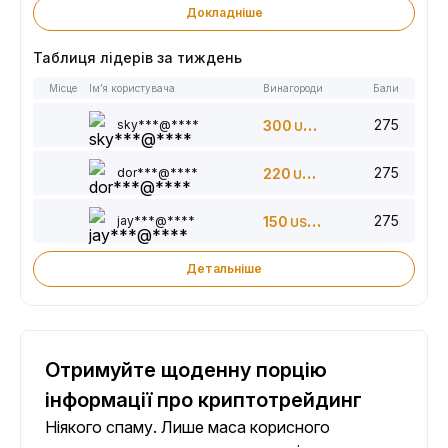
Докладніше
Таблиця лідерів за тиждень
Місце
Ім’я користувача
Винагороди
Бали
275
sky***@****
300
USDT
275
dor***@****
220
USDT
275
jay***@****
150
USDT
Детальніше
Отримуйте щоденну порцію
інформації про криптотрейдинг
Ніякого спаму. Лише маса корисного