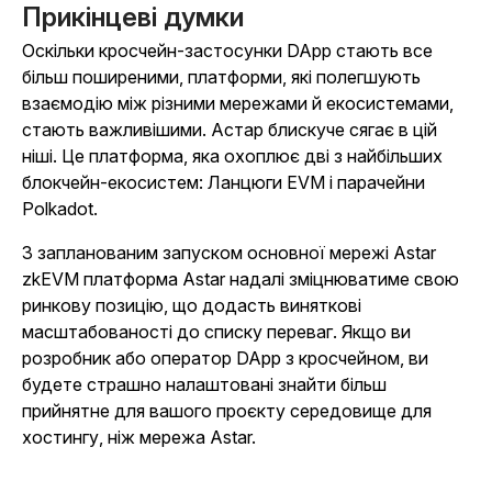
Прикінцеві думки
Оскільки кросчейн-застосунки DApp стають все
більш поширеними, платформи, які полегшують
взаємодію між різними мережами й екосистемами,
стають важливішими. Астар блискуче сягає в цій
ніші. Це платформа, яка охоплює дві з найбільших
блокчейн-екосистем: Ланцюги EVM і парачейни
Polkadot.
З запланованим запуском основної мережі Astar
zkEVM платформа Astar надалі зміцнюватиме свою
ринкову позицію, що додасть виняткові
масштабованості до списку переваг. Якщо ви
розробник або оператор DApp з кросчейном, ви
будете страшно налаштовані знайти більш
прийнятне для вашого проєкту середовище для
хостингу, ніж мережа Astar.