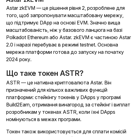
Astar zkEVM — це рішення рівня 2, розроблене для
того, щоб запропонувати масштабовану мережу,
що підтримує DApp на основі EVM. Значно вища
масштабованість, ніж у базового ланцюга на базі
Polkadot Ethereum або Astar. zkEVM є частиною Astar
2.0 і наразі перебуває в режимі testnet. Основна
мережа платформи готова до запуску на початку
2024 року.
Що таке токен ASTR?
ASTR — це нативна криптовалюта Astar. Він
призначений для кількох важливих функцій
платформи: стейкінгу токенів у DApps у програмі
Build2Earn, отримання винагород за стейкінг і виплат
розробникам у токенах ASTR, коли їхні DApps
номінуються в межах програми.
Токен також використовується для сплати комісій