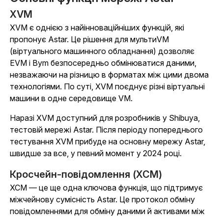
XVM
XVM є однією з найінноваційніших функцій, які
пропонує Astar. Це рішення для мультиVM
(віртуального машинного обладнання) дозволяє
EVM і Bym безпосередньо обмінюватися даними,
незважаючи на різницю в форматах між цими двома
технологіями. По суті, XVM поєднує різні віртуальні
машини в одне середовище VM.
Наразі XVM доступний для розробників у Shibuya,
тестовій мережі Astar. Після періоду попереднього
тестування XVM прибуде на основну мережу Astar,
швидше за все, у певний момент у 2024 році.
Кросчейн-повідомлення (XCM)
XCM — це ще одна ключова функція, що підтримує
міжчейнову сумісність Astar. Це протокол обміну
повідомленнями для обміну даними й активами між