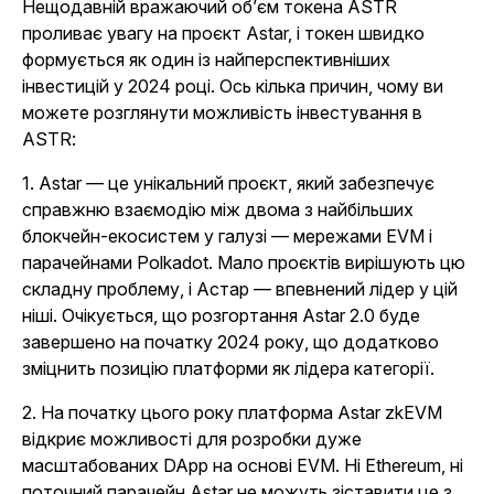
Нещодавній вражаючий об’єм токена ASTR
проливає увагу на проєкт Astar, і токен швидко
формується як один із найперспективніших
інвестицій у 2024 році. Ось кілька причин, чому ви
можете розглянути можливість інвестування в
ASTR:
1. Astar — це унікальний проєкт, який забезпечує
справжню взаємодію між двома з найбільших
блокчейн-екосистем у галузі — мережами EVM і
парачейнами Polkadot. Мало проєктів вирішують цю
складну проблему, і Астар — впевнений лідер у цій
ніші. Очікується, що розгортання Astar 2.0 буде
завершено на початку 2024 року, що додатково
зміцнить позицію платформи як лідера категорії.
2. На початку цього року платформа Astar zkEVM
відкриє можливості для розробки дуже
масштабованих DApp на основі EVM. Ні Ethereum, ні
поточний парачейн Astar не можуть зіставити це з