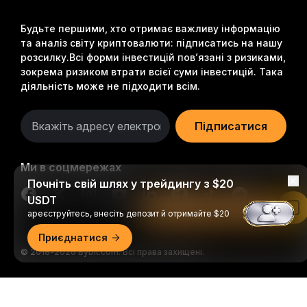
Будьте першими, хто отримає важливу інформацію
та аналіз світу криптовалюти: підписатись на нашу
розсилку.
Всі форми інвестицій пов’язані з ризиками,
зокрема ризиком втрати всієї суми інвестицій. Така
діяльність може не підходити всім.
Підписатися
Ми в соцмережах
Почніть свій шлях у трейдингу з $20
USDT
Читати в застосунку Bybit
ареєструйтесь, внесіть депозит й отримайте $20
Приєднатися
© 2018-2026 Bybit.com. Всі права захищені.
Докладний огляд