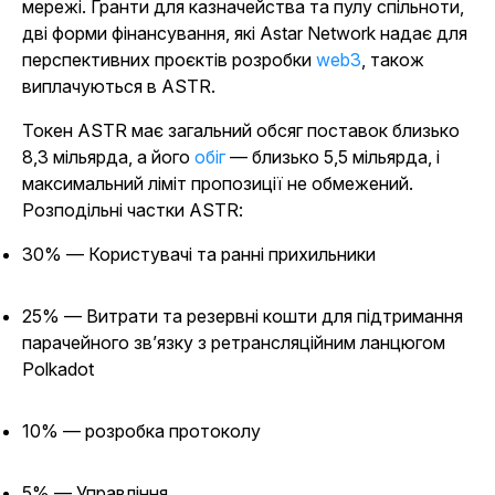
мережі. Гранти для казначейства та пулу спільноти,
дві форми фінансування, які Astar Network надає для
перспективних проєктів розробки
web3
, також
виплачуються в ASTR.
Токен ASTR має загальний обсяг поставок близько
8,3 мільярда, а його
обіг
— близько 5,5 мільярда, і
максимальний ліміт пропозиції не обмежений.
Розподільні частки ASTR:
30% — Користувачі та ранні прихильники
25% — Витрати та резервні кошти для підтримання
парачейного зв’язку з ретрансляційним ланцюгом
Polkadot
10% — розробка протоколу
5% — Управління