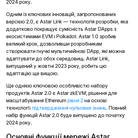
2024 року.
Одним із ключових інновацій, запропонованих
версією 2.0, є Astar Link — технологія розробки, яка
додатково покращує сумісність Astar DApps з
екосистемами EVM і Polkadot. Astar 1.0 зробив
великий крок, дозволивши розробникам
створювати гнучкі мультичейнові DApp, які можна
адаптувати до обох середовищ. Astar Link,
випущений у жовтні 2023 року, робить цю
адаптацію ще вищою.
Ще однією ключовою особливістю набору
продуктів Astar 2.0 є Astar zkEVM, рішення для
масштабування Ethereum
рівня 2
на основі
технології
підтвердження нульових знань
. Повний
набір функцій Astar 2.0 буде випущено до початку
2024 року.
Основні функції мережі Astar