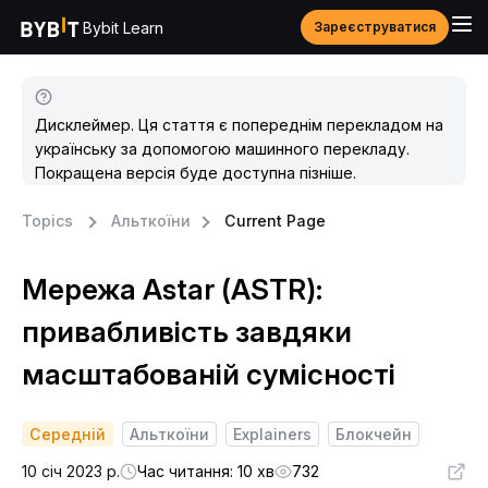
Bybit Learn
Зареєструватися
Дисклеймер. Ця стаття є попереднім перекладом на
українську за допомогою машинного перекладу.
Покращена версія буде доступна пізніше.
Topics
Альткоїни
Current Page
Мережа Astar (ASTR):
привабливість завдяки
масштабованій сумісності
Середній
Альткоїни
Explainers
Блокчейн
10 січ 2023 р.
Час читання: 10 хв
732