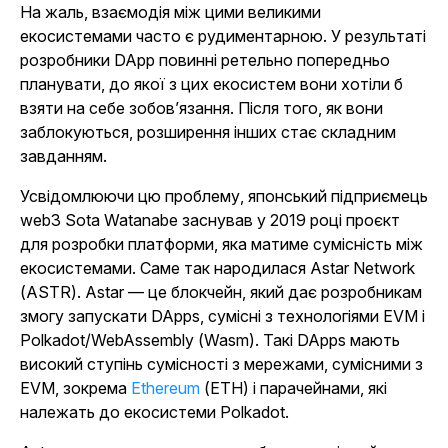
На жаль, взаємодія між цими великими
екосистемами часто є рудиментарною. У результаті
розробники DApp повинні ретельно попередньо
планувати, до якої з цих екосистем вони хотіли б
взяти на себе зобов’язання. Після того, як вони
заблокуються, розширення інших стає складним
завданням.
Усвідомлюючи цю проблему, японський підприємець
web3 Sota Watanabe заснував у 2019 році проєкт
для розробки платформи, яка матиме сумісність між
екосистемами. Саме так народилася Astar Network
(ASTR). Astar — це блокчейн, який дає розробникам
змогу запускати DApps, сумісні з технологіями EVM і
Polkadot/WebAssembly (Wasm). Такі DApps мають
високий ступінь сумісності з мережами, сумісними з
EVM, зокрема
Ethereum
(ETH) і парачейнами, які
належать до екосистеми Polkadot.