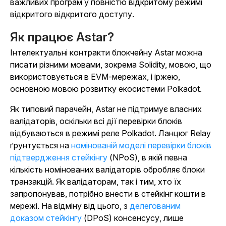
важливих програм у повністю відкритому режимі
відкритого відкритого доступу.
Як працює Astar?
Інтелектуальні контракти блокчейну Astar можна
писати різними мовами, зокрема Solidity, мовою, що
використовується в EVM-мережах, і іржею,
основною мовою розвитку екосистеми Polkadot.
Як типовий парачейн, Astar не підтримує власних
валідаторів, оскільки всі дії перевірки блоків
відбуваються в режимі реле Polkadot. Ланцюг Relay
ґрунтується на
номінованій моделі перевірки блоків
підтвердження стейкінгу
(NPoS), в якій певна
кількість номінованих валідаторів обробляє блоки
транзакцій. Як валідаторам, так і тим, хто їх
запропонував, потрібно внести в стейкінг кошти в
мережі. На відміну від цього, з
делегованим
доказом стейкінгу
(DPoS) консенсусу, лише