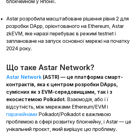
блокчейном у Японії.
Astar розробила масштабоване рішення рівня 2 для
розробки DApp, орієнтованого на Ethereum, Astar
zkEVM, яке наразі перебуває в режимі testnet і
заплановане на запуск основної мережі на початку
2024 року.
Що таке Astar Network?
Astar Network
(ASTR) — це платформа смарт-
контрактів, яка є центром розробки DApps,
сумісних як з EVM-середовищами, так і з
екосистемою Polkadot
. Взаємодія, або її
відсутність, між мережами Ethereum/EVM і
парачейнами
Polkadot/Polkadot є важливою
проблемою в сфері розвитку блокчейну, і Astar — це
унікальний проєкт, який вирішує цю проблему.