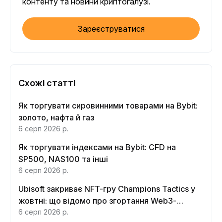
контенту та новини криптогалузі.
Зареєструватися
Схожі статті
Як торгувати сировинними товарами на Bybit:
золото, нафта й газ
6 серп 2026 р.
Як торгувати індексами на Bybit: CFD на
SP500, NAS100 та інші
6 серп 2026 р.
Ubisoft закриває NFT-гру Champions Tactics у
жовтні: що відомо про згортання Web3-
функцій
6 серп 2026 р.