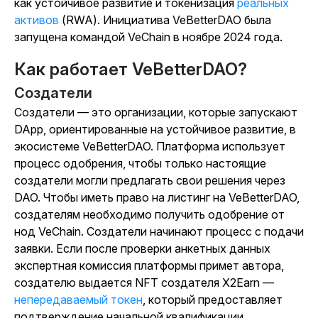
как устойчивое развитие и
токенизация
реальных
активов
(RWA).
Инициатива VeBetterDAO была
запущена командой VeChain в ноябре 2024 года.
Как работает VeBetterDAO?
Создатели
Создатели — это организации, которые запускают
DApp, ориентированные на устойчивое развитие, в
экосистеме VeBetterDAO. Платформа использует
процесс одобрения, чтобы только настоящие
создатели могли предлагать свои решения через
DAO. Чтобы иметь право на листинг на VeBetterDAO,
создателям необходимо получить одобрение от
нод VeChain.
Создатели начинают процесс с подачи
заявки. Если после проверки анкетных данных
экспертная комиссия платформы примет автора,
создателю выдается NFT создателя X2Earn —
непередаваемый токен
, который предоставляет
подтверждение начальной квалификации.