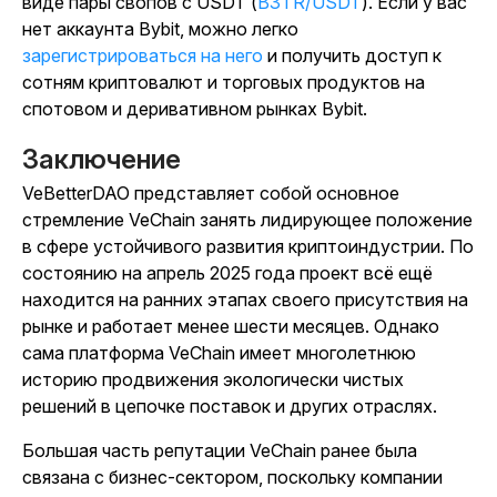
виде пары свопов с USDT (
B3TR/USDT
). Если у вас
нет аккаунта Bybit, можно легко
зарегистрироваться на него
и получить доступ к
сотням криптовалют и торговых продуктов на
спотовом и деривативном рынках Bybit.
Заключение
VeBetterDAO представляет собой основное
стремление VeChain занять лидирующее положение
в сфере устойчивого развития криптоиндустрии. По
состоянию на апрель 2025 года проект всё ещё
находится на ранних этапах своего присутствия на
рынке и работает менее шести месяцев. Однако
сама платформа VeChain имеет многолетнюю
историю продвижения экологически чистых
решений в цепочке поставок и других отраслях.
Большая часть репутации VeChain ранее была
связана с бизнес-сектором, поскольку компании