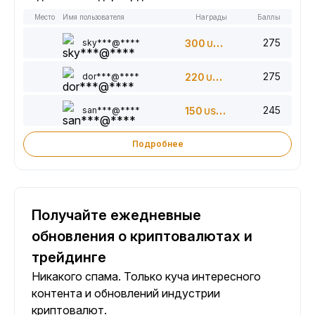
Место
Имя пользователя
Награды
Баллы
275
sky***@****
300
USDT
275
dor***@****
220
USDT
245
san***@****
150
USDT
Подробнее
Получайте ежедневные
обновления о криптовалютах и
трейдинге
Никакого спама. Только куча интересного
контента и обновлений индустрии
криптовалют.