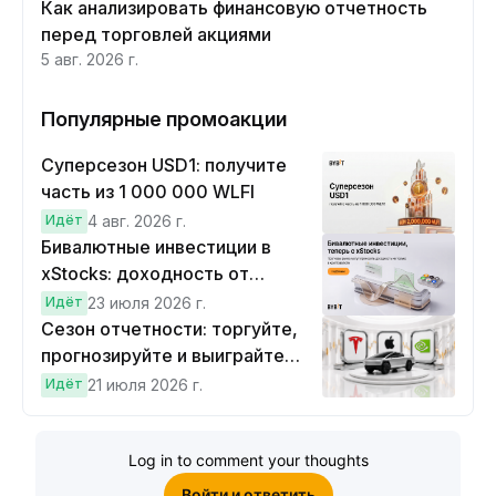
Как анализировать финансовую отчетность
перед торговлей акциями
5 авг. 2026 г.
Популярные промоакции
Суперсезон USD1: получите
часть из 1 000 000 WLFI
Идёт
4 авг. 2026 г.
Бивалютные инвестиции в
xStocks: доходность от
прогнозов
Идёт
23 июля 2026 г.
Сезон отчетности: торгуйте,
прогнозируйте и выиграйте
Cybertruck!
Идёт
21 июля 2026 г.
Log in to comment your thoughts
Войти и ответить