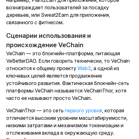
например, Plant2Earn для приложения, которое
вознаграждает пользователей за посадку
деревьев, или Sweat2Earn для приложения,
связанного с фитнесом.
Сценарии использования и
происхождение VeChain
VeChain — это блокчейн-платформа, питающая
VeBetterDAO. Если говорить технически, то VeChain
относится к общему
проекту
Web3
, а одной из
ключевых целей является продвижение
устойчивого развития. Фактическая блокчейн-сеть
платформы VeChain называется VeChainThor, хотя
часто ее называют просто VeChain.
VeChainThor — это
сеть
первого уровня
, которая
отличается высоким уровнем масштабируемости,
низкими затратами и механизмом токенизации и
отслеживания вклада в окружающую среду.