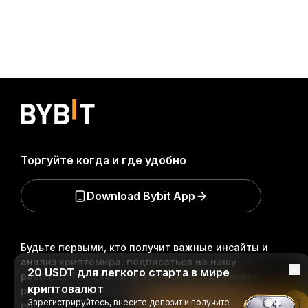
Торгуйте когда и где удобно
Download Bybit App
Будьте первыми, кто получит важные инсайты и
анализ криптомира: подписаться на нашу
20 USDT для легкого старта в мире
рассылку.
Все формы инвестиций сопряжены с
криптовалют
рисками, включая риск потери всей суммы
Зарегистрируйтесь, внесите депозит и получите
инвестиций. Такая деятельность подходит не для