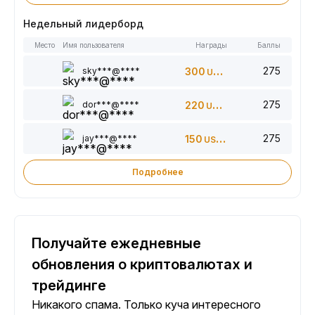
Недельный лидерборд
Место
Имя пользователя
Награды
Баллы
275
sky***@****
300
USDT
275
dor***@****
220
USDT
275
jay***@****
150
USDT
Подробнее
Получайте ежедневные
обновления о криптовалютах и
трейдинге
Никакого спама. Только куча интересного