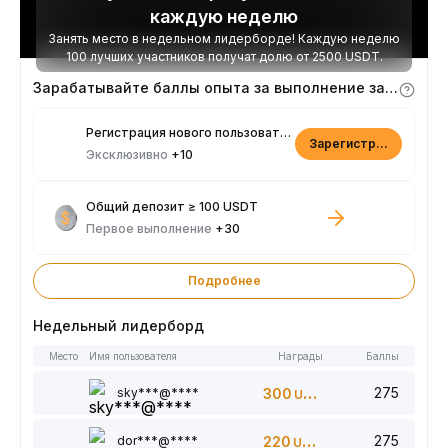
каждую неделю
Занять место в недельном лидерборде! Каждую неделю
100 лучших участников получат долю от 2500 USDT.
Зарабатывайте баллы опыта за выполнение заданий
Регистрация нового пользователя
Зарегистрироваться
Эксклюзивно
+10
Общий депозит ≥ 100 USDT
Первое выполнение
+30
Подробнее
Недельный лидерборд
Место
Имя пользователя
Награды
Баллы
275
sky***@****
300
USDT
275
dor***@****
220
USDT