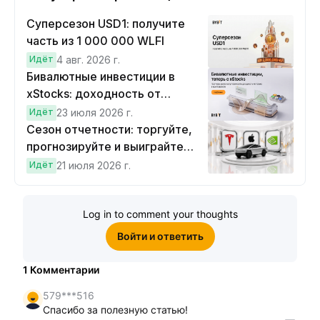
Суперсезон USD1: получите
часть из 1 000 000 WLFI
Идёт
4 авг. 2026 г.
Бивалютные инвестиции в
xStocks: доходность от
прогнозов
Идёт
23 июля 2026 г.
Сезон отчетности: торгуйте,
прогнозируйте и выиграйте
Cybertruck!
Идёт
21 июля 2026 г.
Log in to comment your thoughts
Войти и ответить
1
Комментарии
579***516
Спасибо за полезную статью!