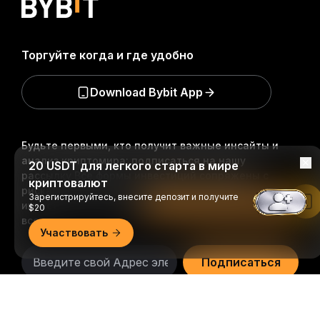
Торгуйте когда и где удобно
Download Bybit App
Будьте первыми, кто получит важные инсайты и
анализ криптомира: подписаться на нашу
20 USDT для легкого старта в мире
рассылку.
Все формы инвестиций сопряжены с
криптовалют
рисками, включая риск потери всей суммы
Зарегистрируйтесь, внесите депозит и получите
Читать в приложении Bybit
инвестиций. Такая деятельность подходит не для
$20
всех.
Участвовать
Подписаться
Подробно
Подписывайтесь на нас