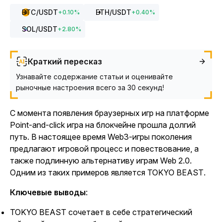
BTC
/USDT
ETH
/USDT
+
0.10
%
+
0.40
%
SOL
/USDT
+
2.80
%
Краткий пересказ
Узнавайте содержание статьи и оценивайте
рыночные настроения всего за 30 секунд!
С момента появления браузерных игр на платформе
Point-and-click игра на блокчейне прошла долгий
путь. В настоящее время Web3-игры поколения
предлагают игровой процесс и повествование, а
также подлинную альтернативу играм Web 2.0.
Одним из таких примеров является
TOKYO BEAST
.
Ключевые выводы
:
TOKYO BEAST сочетает в себе стратегический