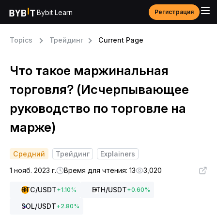
Bybit Learn
Регистрация
Topics
Трейдинг
Current Page
Что такое маржинальная
торговля? (Исчерпывающее
руководство по торговле на
марже)
Средний
Трейдинг
Explainers
1 нояб. 2023 г.
Время для чтения: 13
3,020
BTC
/USDT
ETH
/USDT
+
1.10
%
+
0.60
%
SOL
/USDT
+
2.80
%