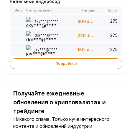
Недельный лидерборд
Место
Имя пользователя
Награды
Баллы
275
sky***@****
300
USDT
275
dor***@****
220
USDT
275
jay***@****
150
USDT
Подробнее
Получайте ежедневные
обновления о криптовалютах и
трейдинге
Никакого спама. Только куча интересного
контента и обновлений индустрии