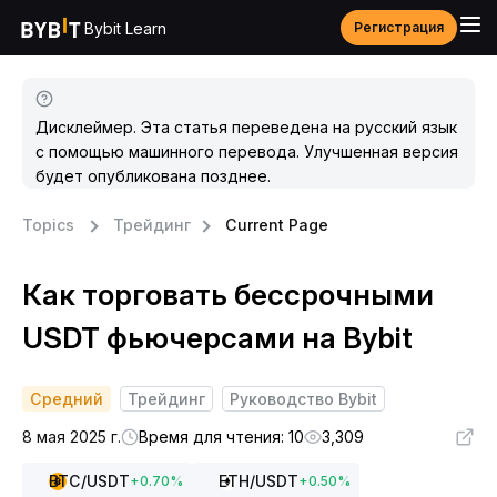
Bybit Learn
Регистрация
Дисклеймер. Эта статья переведена на русский язык
с помощью машинного перевода. Улучшенная версия
будет опубликована позднее.
Topics
Трейдинг
Current Page
Как торговать бессрочными
USDT фьючерсами на Bybit
Средний
Трейдинг
Руководство Bybit
8 мая 2025 г.
Время для чтения: 10
3,309
BTC
/USDT
ETH
/USDT
+
0.70
%
+
0.50
%