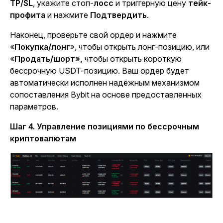
TP/SL
, укажите стоп-
лосс
и триггерную
цену
тейк-
профита
и нажмите
Подтвердить
.
Наконец, проверьте свой ордер и нажмите
«
Покупка/лонг
»,
чтобы открыть лонг-позицию, или
«
Продать/шорт»,
чтобы открыть короткую
бессрочную USDT-позицию. Ваш ордер будет
автоматически исполнен надёжным механизмом
сопоставления Bybit на основе предоставленных
параметров.
Шаг 4. Управление позициями по бессрочным
криптовалютам