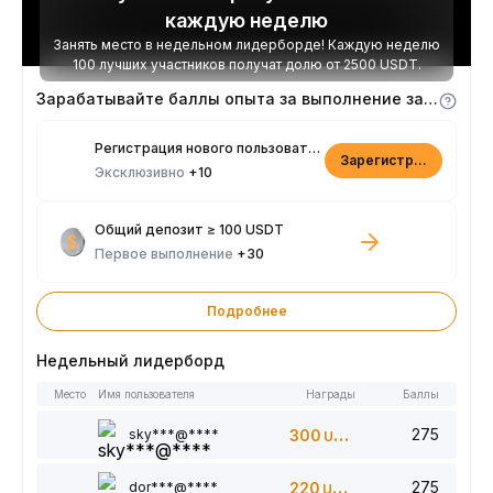
каждую неделю
Занять место в недельном лидерборде! Каждую неделю
100 лучших участников получат долю от 2500 USDT.
Зарабатывайте баллы опыта за выполнение заданий
Регистрация нового пользователя
Зарегистрироваться
Эксклюзивно
+10
Общий депозит ≥ 100 USDT
Первое выполнение
+30
Подробнее
Недельный лидерборд
Место
Имя пользователя
Награды
Баллы
275
sky***@****
300
USDT
275
dor***@****
220
USDT