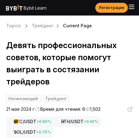
Bybit Learn
Регистрация
Topics
Трейдинг
Current Page
Девять профессиональных
советов, которые помогут
выиграть в состязании
трейдеров
Начинающий
Трейдинг
21 мая 2024 г.
Время для чтения: 6
1,502
BTC
/USDT
ETH
/USDT
+
0.90
%
+
0.40
%
SOL
/USDT
+
0.70
%