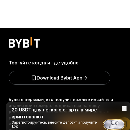
Торгуйте когда и где удобно
Download Bybit App
Будьте первыми, кто получит важные инсайты и
анализ криптомира: подписаться на нашу
20 USDT для легкого старта в мире
рассылку.
Все формы инвестиций сопряжены с
криптовалют
рисками, включая риск потери всей суммы
Зарегистрируйтесь, внесите депозит и получите
инвестиций. Такая деятельность подходит не для
Читать в приложении Bybit
$20
всех.