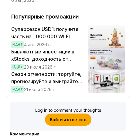
6 авг. 2026 г.
Популярные промоакции
Суперсезон USD1: получите
часть из 1 000 000 WLFI
Идёт
4 авг. 2026 г.
Бивалютные инвестиции в
xStocks: доходность от
прогнозов
Идёт
23 июля 2026 г.
Сезон отчетности: торгуйте,
прогнозируйте и выиграйте
Cybertruck!
Идёт
21 июля 2026 г.
Log in to comment your thoughts
Войти и ответить
Комментарии