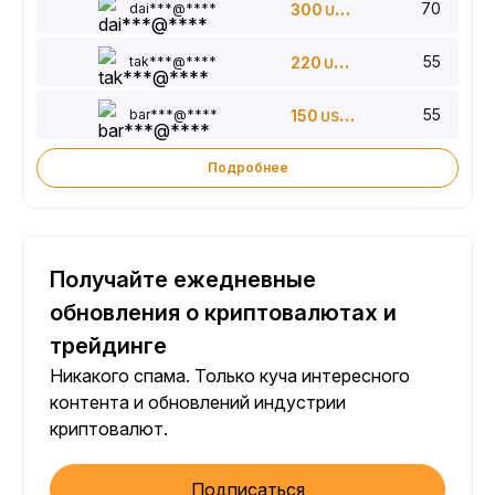
70
dai***@****
300
USDT
55
tak***@****
220
USDT
55
bar***@****
150
USDT
Подробнее
Получайте ежедневные
обновления о криптовалютах и
трейдинге
Никакого спама. Только куча интересного
контента и обновлений индустрии
криптовалют.
Подписаться