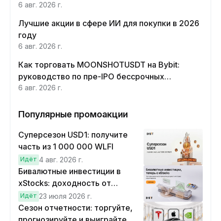
6 авг. 2026 г.
Лучшие акции в сфере ИИ для покупки в 2026
году
6 авг. 2026 г.
Как торговать MOONSHOTUSDT на Bybit:
руководство по пре-IPO бессрочных
контрактов Moonshot AI
6 авг. 2026 г.
Популярные промоакции
Суперсезон USD1: получите
часть из 1 000 000 WLFI
Идёт
4 авг. 2026 г.
Бивалютные инвестиции в
xStocks: доходность от
прогнозов
Идёт
23 июля 2026 г.
Сезон отчетности: торгуйте,
прогнозируйте и выиграйте