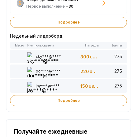
Первое выполнение
+30
Подробнее
Недельный лидерборд
Место
Имя пользователя
Награды
Баллы
275
sky***@****
300
USDT
275
dor***@****
220
USDT
275
jay***@****
150
USDT
Подробнее
Получайте ежедневные