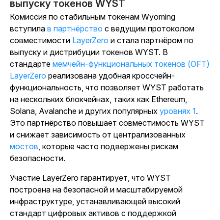
выпуску токенов WYST
Комиссия по стабильным токенам Wyoming
вступила
в партнёрство
с
ведущим протоколом
совместимости
LayerZero
и стала партнёром по
выпуску и дистрибуции токенов WYST.
В
стандарте
мемчейн-функциональных токенов (OFT)
LayerZero
реализована удобная кроссчейн-
функциональность, что позволяет WYST работать
на нескольких блокчейнах, таких как Ethereum,
Solana, Avalanche и других популярных
уровнях 1
.
Это партнёрство повышает совместимость WYST
и снижает зависимость от централизованных
мостов
, которые часто подвержены рискам
безопасности.
Участие LayerZero гарантирует, что WYST
построена на безопасной и масштабируемой
инфраструктуре, устанавливающей высокий
стандарт цифровых активов с поддержкой