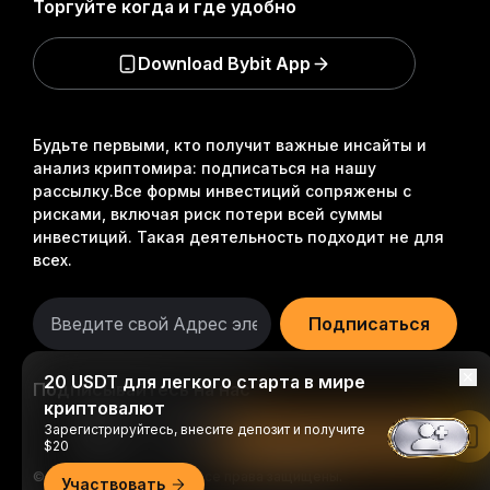
Торгуйте когда и где удобно
Download Bybit App
Будьте первыми, кто получит важные инсайты и
анализ криптомира: подписаться на нашу
рассылку.
Все формы инвестиций сопряжены с
рисками, включая риск потери всей суммы
инвестиций. Такая деятельность подходит не для
всех.
Подписаться
20 USDT для легкого старта в мире
Подписывайтесь на нас
криптовалют
Зарегистрируйтесь, внесите депозит и получите
Читать в приложении Bybit
$20
© 2018-2026 Bybit.com. Все права защищены.
Участвовать