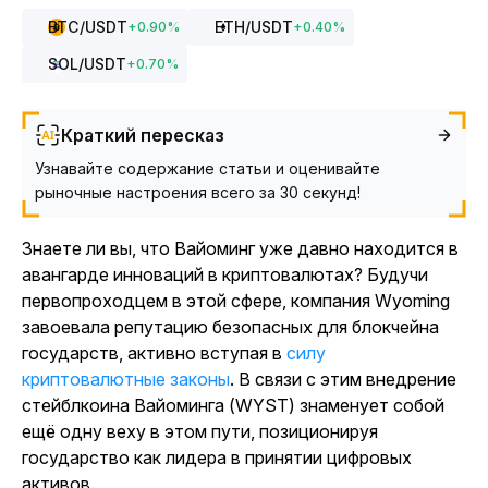
BTC
/USDT
ETH
/USDT
+
0.90
%
+
0.40
%
SOL
/USDT
+
0.70
%
Краткий пересказ
Узнавайте содержание статьи и оценивайте
рыночные настроения всего за 30 секунд!
Знаете ли вы, что Вайоминг уже давно находится в
авангарде инноваций в криптовалютах? Будучи
первопроходцем в этой сфере, компания Wyoming
завоевала репутацию безопасных для блокчейна
государств, активно вступая в
силу
криптовалютные законы
. В связи с этим внедрение
стейблкоина Вайоминга (WYST) знаменует собой
ещё одну веху в этом пути, позиционируя
государство как лидера в принятии цифровых
активов.