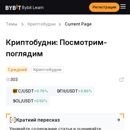
Bybit Learn
Регистрация
Темы
Криптобудни
Current Page
Криптобудни: Поcмотрим-
поглядим
Средний
Криптобудни
303
BTC
/USDT
ETH
/USDT
+
0.70
%
+
0.90
%
SOL
/USDT
+
0.50
%
Краткий пересказ
Узнавайте содержание статьи и оценивайте