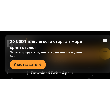
20 USDT для легкого старта в мире
криптовалют
Зарегистрируйтесь, внесите депозит и получите
Читать в приложении Bybit
$20
Торгуйте когда и где удобно
Участвовать
Download Bybit App
Подробно
Будьте первыми, кто получит важные инсайты и
анализ криптомира: подписаться на нашу
рассылку.
Все формы инвестиций сопряжены с
рисками, включая риск потери всей суммы