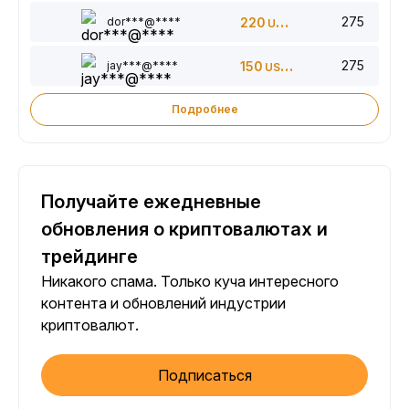
275
dor***@****
220
USDT
275
jay***@****
150
USDT
Подробнее
Получайте ежедневные
обновления о криптовалютах и
трейдинге
Никакого спама. Только куча интересного
контента и обновлений индустрии
криптовалют.
Подписаться