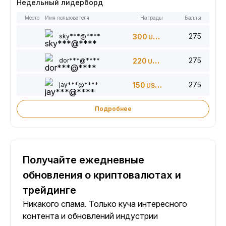
Недельный лидерборд
Место
Имя пользователя
Награды
Баллы
275
sky***@****
300
USDT
275
dor***@****
220
USDT
275
jay***@****
150
USDT
Подробнее
Получайте ежедневные
обновления о криптовалютах и
трейдинге
Никакого спама. Только куча интересного
контента и обновлений индустрии