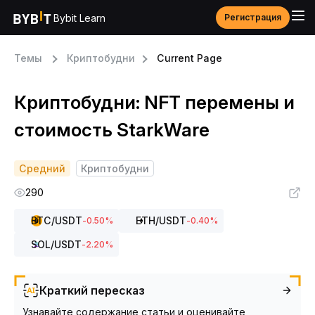
Bybit Learn
Регистрация
Темы
Криптобудни
Current Page
Криптобудни: NFT перемены и
стоимость StarkWare
Средний
Криптобудни
290
BTC
/USDT
ETH
/USDT
-0.50
%
-0.40
%
SOL
/USDT
-2.20
%
Краткий пересказ
Узнавайте содержание статьи и оценивайте