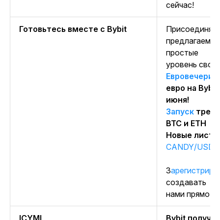
сейчас!
Готовьтесь вместе с Bybit
Присоединя
предлагаем 
простые сп
уровень свое
Евровечерин
евро на Bybit
июня!
Запуск
трехд
BTC и ETH
Новые листи
CANDY/USDT
Зарегистриру
создавать п
нами прямо се
ICYMI
Bybit получи