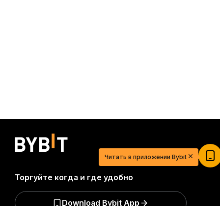
20 USDT для легкого старта в мире
криптовалют
Зарегистрируйтесь, внесите депозит и получите
Читать в приложении Bybit
$20
Торгуйте когда и где удобно
Участвовать
Download Bybit App
Подробно