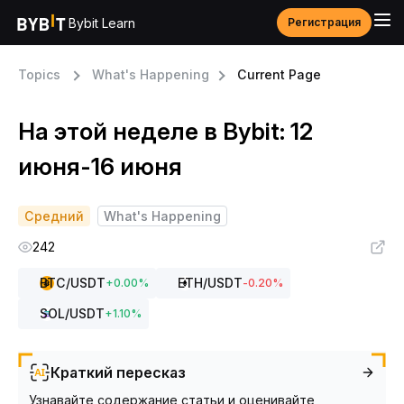
Bybit Learn
Регистрация
Topics
What's Happening
Current Page
На этой неделе в Bybit: 12
июня-16 июня
Средний
What's Happening
242
BTC
/USDT
ETH
/USDT
+
0.00
%
-0.20
%
SOL
/USDT
+
1.10
%
Краткий пересказ
Узнавайте содержание статьи и оценивайте