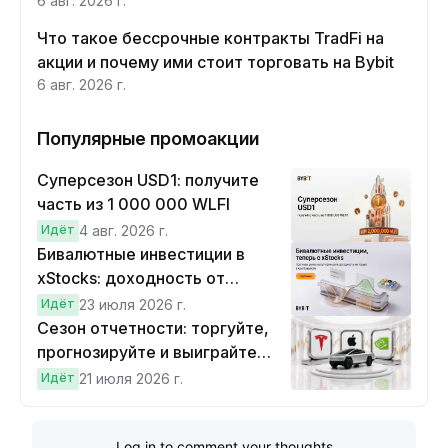
6 авг. 2026 г.
Что такое бессрочные контракты TradFi на
акции и почему ими стоит торговать на Bybit
6 авг. 2026 г.
Популярные промоакции
Суперсезон USD1: получите
часть из 1 000 000 WLFI
Идёт
4 авг. 2026 г.
Бивалютные инвестиции в
xStocks: доходность от
прогнозов
Идёт
23 июля 2026 г.
Сезон отчетности: торгуйте,
прогнозируйте и выиграйте
Cybertruck!
Идёт
21 июля 2026 г.
Log in to comment your thoughts