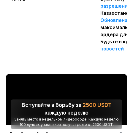
разрешение
Казахстане
Обновлена
и
максимально
ордера для 
Будьте в кур
новостей
Вступайте в борьбу за
2500
USDT
каждую неделю
Занять место в недельном лидерборде! Каждую неделю
100 лучших участников получат долю от 2500 USDT.