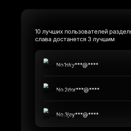
10 лучших пользователей разделя
слава достанется 3 лучшим
No.
1
sky***@****
No.
2
dor***@****
No.
3
jay***@****