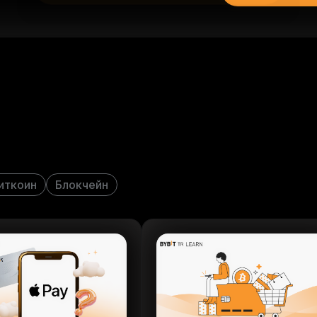
иткоин
Блокчейн