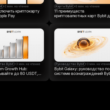
it
•
2 мин. на чтение
Карта Bybit
•
6 мин. на чтение
ключить криптокарту
11 преимуществ
Apple Pay
криптовалютных карт Bybit 
повседневных платежей
во Bybit
•
3 мин. на чтение
Руководство Bybit
•
3 мин. на чтени
arn Growth Hub:
Bybit Galaxy: руководство по
ывайте до 80 USDT,
системе вознаграждений Byb
я мир криптовалют