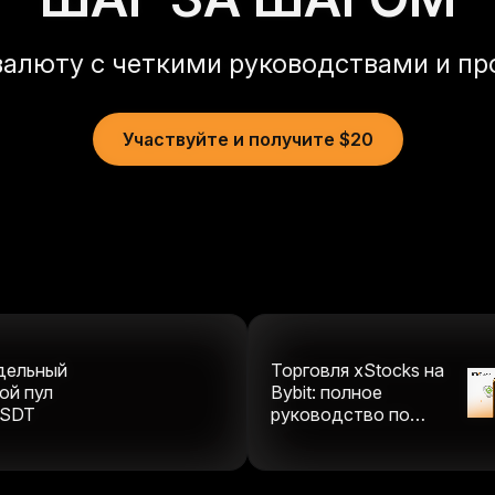
валюту с четкими руководствами и пр
Участвуйте и получите $20
дельный
Торговля xStocks на
ой пул
Bybit: полное
SDT
руководство по
ончейн-акциям