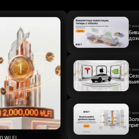
5 мин
Бив
дох
5 мин
Сез
выиг
5 мин
Зол
при
00 WLFI