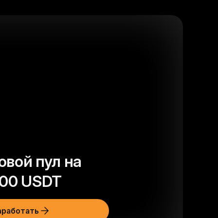
овой пул на
00
USDT
аработать