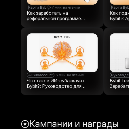
Карта Bybit
•
7 мин. на чтение
Карта Byb
Как заработать на
Как под
реферальной программе
Bybit к 
криптовалютной карты
AI Subaccount
•
6 мин. на чтение
Руководст
Что такое ИИ-субаккаунт
Bybit Le
Bybit?: Руководство для
Зарабат
новичков
осваива
Кампании и награды