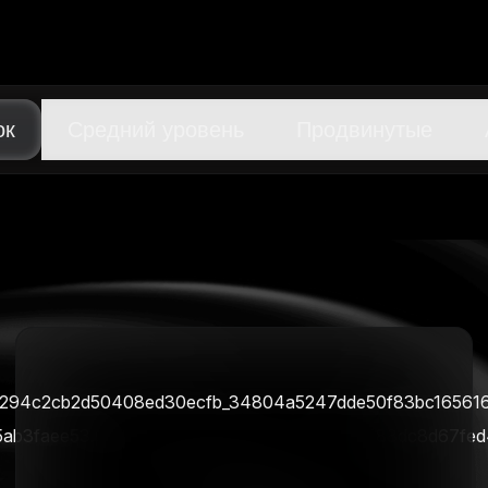
ок
Средний уровень
Продвинутые