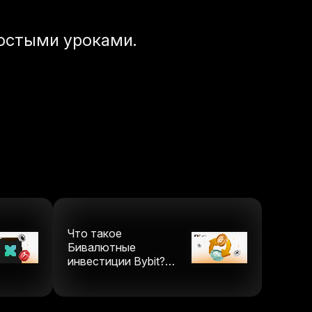
остыми уроками.
Что такое
Бивалютные
инвестиции Bybit?
(Обновлено в 2025
году)