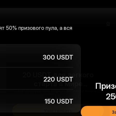
т 50% призового пула, а вся
300 USDT
20 USDT для легкого
старта в мире
220 USDT
Приз
криптовалют
Зарегистрируйтесь, внесите депозит и получите
$20
25
150 USDT
Участвовать
З