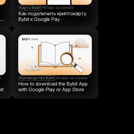
Карта Bybit
•
6 мин. на чтение
Как подключить криптокарту
для
Bybit к Google Pay
е
Руководство Bybit
•
6 мин. на чтение
How to download the Bybit App
it
with Google Play or App Store