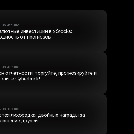
. на чтение
алютные инвестиции в xStocks:
одность от прогнозов
. на чтение
он отчетности: торгуйте, прогнозируйте и
райте Cybertruck!
. на чтение
отая лихорадка: двойные награды за
глашение друзей