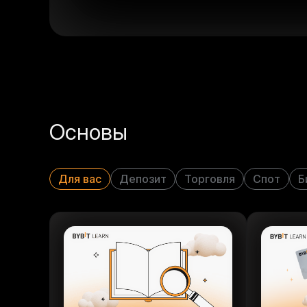
Основы
Для вас
Депозит
Торговля
Спот
Б