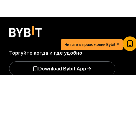
20 USDT для легкого старта в мире
криптовалют
Зарегистрируйтесь, внесите депозит и получите
Читать в приложении Bybit
$20
Торгуйте когда и где удобно
Участвовать
Download Bybit App
Подробно
Будьте первыми, кто получит важные инсайты и
анализ криптомира: подписаться на нашу
рассылку.
Все формы инвестиций сопряжены с
рисками, включая риск потери всей суммы
инвестиций. Такая деятельность подходит не для
всех.