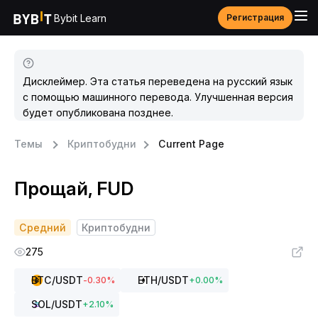
Bybit Learn
Регистрация
Дисклеймер. Эта статья переведена на русский язык
с помощью машинного перевода. Улучшенная версия
будет опубликована позднее.
Темы
Криптобудни
Current Page
Прощай, FUD
Средний
Криптобудни
275
BTC
/USDT
ETH
/USDT
-0.30
%
+
0.00
%
SOL
/USDT
+
2.10
%