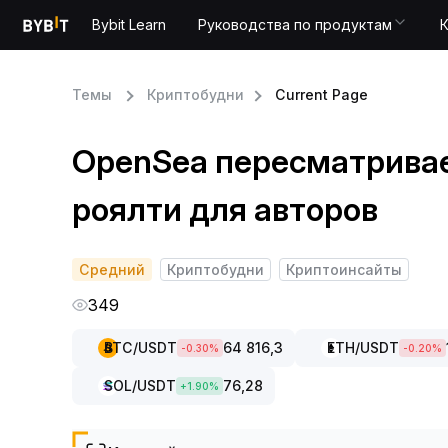
Bybit Learn
Руководства по продуктам
Темы
Криптобудни
Current Page
OpenSea пересматривае
роялти для авторов
Средний
Криптобудни
Криптоинсайты
349
BTC
/USDT
64 816,3
ETH
/USDT
-0.30
%
-0.20
%
SOL
/USDT
76,28
+
1.90
%