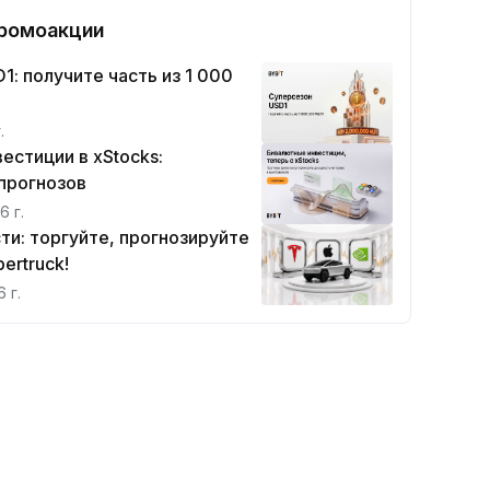
ромоакции
1: получите часть из 1 000
.
естиции в xStocks:
прогнозов
6 г.
ти: торгуйте, прогнозируйте
ertruck!
 г.