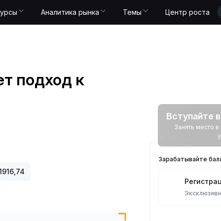
Курсы
Аналитика рынка
Темы
Центр роста
т подход к
Вступайте в
Занять место 
у
Зарабатывайте балл
1916,74
Регистра
Эксклюзив