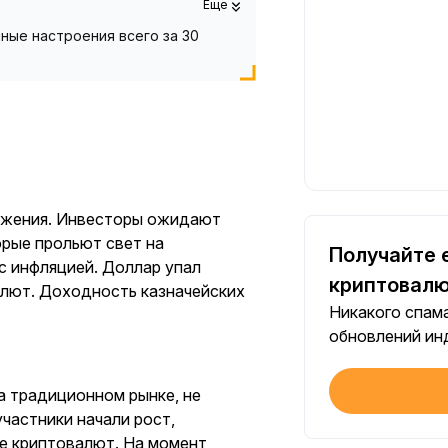
Еще
ные настроения всего за 30
нижения. Инвесторы ожидают
орые прольют свет на
Получайте 
с инфляцией. Доллар упал
криптовалю
алют. Доходность казначейских
Никакого спама
обновлений ин
на традиционном рынке, не
частники начали рост,
ре криптовалют. На момент