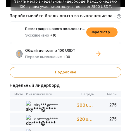
Занять место в недельном лидерборде! Каждую неделю
100 лучших участников получат долю от 2500 USDT.
Зарабатывайте баллы опыта за выполнение заданий
Регистрация нового пользователя
Зарегистрироваться
Эксклюзивно
+10
Общий депозит ≥ 100 USDT
Первое выполнение
+30
Подробнее
Недельный лидерборд
Место
Имя пользователя
Награды
Баллы
275
sky***@****
300
USDT
275
dor***@****
220
USDT