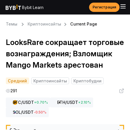
Bybit Learn
Регистрация
Темы
Криптоинсайты
Current Page
LooksRare сокращает торговые
вознаграждения; Взломщик
Mango Markets арестован
Средний
Криптоинсайты
Криптобудни
291
BTC
/USDT
ETH
/USDT
+
0.70
%
+
2.10
%
SOL
/USDT
-0.50
%