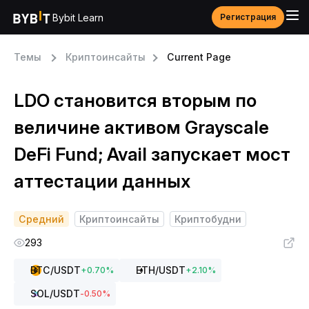
Bybit Learn
Регистрация
Темы
Криптоинсайты
Current Page
LDO становится вторым по
величине активом Grayscale
DeFi Fund; Avail запускает мост
аттестации данных
Средний
Криптоинсайты
Криптобудни
293
BTC
/USDT
ETH
/USDT
+
0.70
%
+
2.10
%
SOL
/USDT
-0.50
%