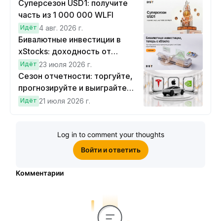
Суперсезон USD1: получите
часть из 1 000 000 WLFI
Идёт
4 авг. 2026 г.
Бивалютные инвестиции в
xStocks: доходность от
прогнозов
Идёт
23 июля 2026 г.
Сезон отчетности: торгуйте,
прогнозируйте и выиграйте
Cybertruck!
Идёт
21 июля 2026 г.
Log in to comment your thoughts
Войти и ответить
Комментарии