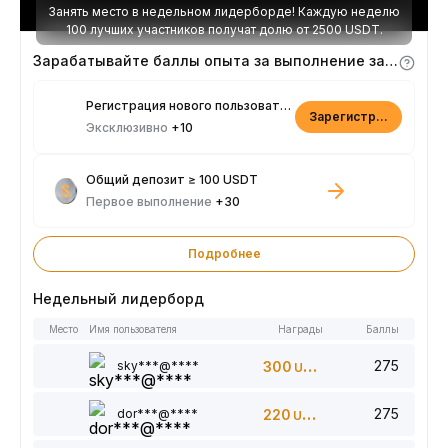
Занять место в недельном лидерборде! Каждую неделю
100 лучших участников получат долю от 2500 USDT.
Зарабатывайте баллы опыта за выполнение заданий
Регистрация нового пользователя
Зарегистрироваться
Эксклюзивно
+10
Общий депозит ≥ 100 USDT
Первое выполнение
+30
Подробнее
Недельный лидерборд
Место
Имя пользователя
Награды
Баллы
275
sky***@****
300
USDT
275
dor***@****
220
USDT