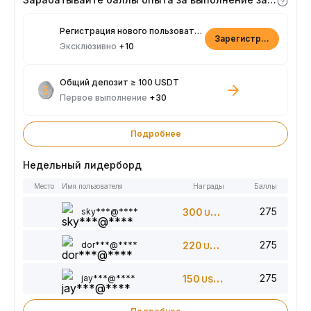
Регистрация нового пользователя
Зарегистрироваться
Эксклюзивно
+10
Общий депозит ≥ 100 USDT
Первое выполнение
+30
Подробнее
Недельный лидерборд
Место
Имя пользователя
Награды
Баллы
275
sky***@****
300
USDT
275
dor***@****
220
USDT
275
jay***@****
150
USDT