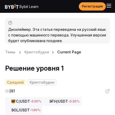
Bybit Learn
Регистрация
Дисклеймер. Эта статья переведена на русский язык
с помощью машинного перевода. Улучшенная версия
будет опубликована позднее.
Темы
Криптобудни
Current Page
Решение уровня 1
Средний
Криптобудни
281
BTC
/USDT
ETH
/USDT
-0.50
%
-0.20
%
SOL
/USDT
-1.90
%