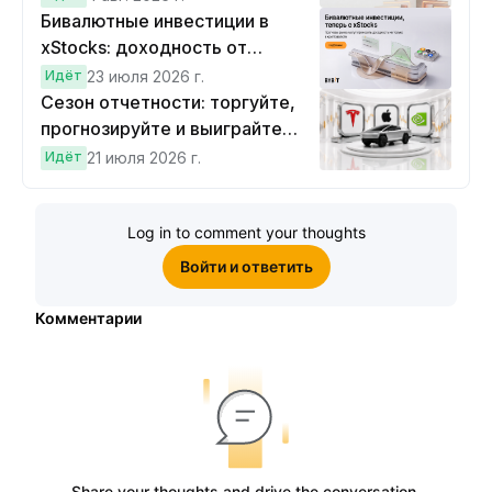
Бивалютные инвестиции в
xStocks: доходность от
прогнозов
Идёт
23 июля 2026 г.
Сезон отчетности: торгуйте,
прогнозируйте и выиграйте
Cybertruck!
Идёт
21 июля 2026 г.
Log in to comment your thoughts
Войти и ответить
Комментарии
Share your thoughts and drive the conversation.