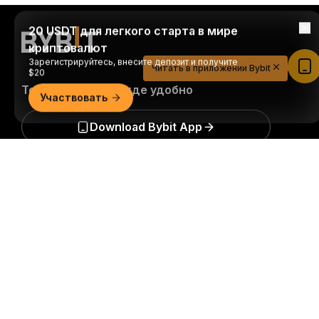
20 USDT для легкого старта в мире
криптовалют
Зарегистрируйтесь, внесите депозит и получите
Читать в приложении Bybit
$20
Торгуйте когда и где удобно
Участвовать
Download Bybit App
Подробно
Будьте первыми, кто получит важные инсайты и
анализ криптомира: подписаться на нашу
рассылку.
Все формы инвестиций сопряжены с
рисками, включая риск потери всей суммы
инвестиций. Такая деятельность подходит не для
всех.
Подписаться