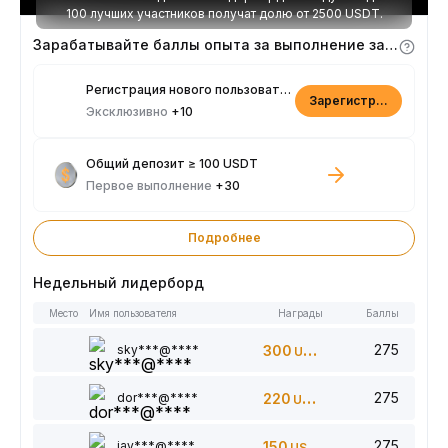
100 лучших участников получат долю от 2500 USDT.
Зарабатывайте баллы опыта за выполнение заданий
Регистрация нового пользователя
Зарегистрироваться
Эксклюзивно
+10
Общий депозит ≥ 100 USDT
Первое выполнение
+30
Подробнее
Недельный лидерборд
Место
Имя пользователя
Награды
Баллы
275
sky***@****
300
USDT
275
dor***@****
220
USDT
275
jay***@****
150
USDT