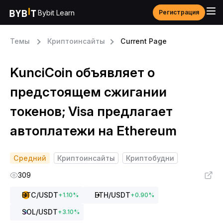
Bybit Learn
Регистрация
Темы
Криптоинсайты
Current Page
KunciCoin объявляет о
предстоящем сжигании
токенов; Visa предлагает
автоплатежи на Ethereum
Средний
Криптоинсайты
Криптобудни
309
BTC
/USDT
ETH
/USDT
+
1.10
%
+
0.90
%
SOL
/USDT
+
3.10
%