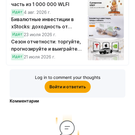
часть из 1 000 000 WLFI
Идёт
4 авг. 2026 г.
Бивалютные инвестиции в
xStocks: доходность от
прогнозов
Идёт
23 июля 2026 г.
Сезон отчетности: торгуйте,
прогнозируйте и выиграйте
Cybertruck!
Идёт
21 июля 2026 г.
Log in to comment your thoughts
Войти и ответить
Комментарии