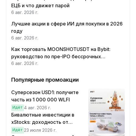
ЕЦБ и что движет парой
6 авг. 2026 г.
Лучшие акции в сфере ИИ для покупки в 2026
году
6 авг. 2026 г.
Как торговать MOONSHOTUSDT на Bybit:
руководство по пре-IPO бессрочных
контрактов Moonshot AI
6 авг. 2026 г.
Популярные промоакции
Суперсезон USD1: получите
часть из 1 000 000 WLFI
Идёт
4 авг. 2026 г.
Бивалютные инвестиции в
xStocks: доходность от
прогнозов
Идёт
23 июля 2026 г.