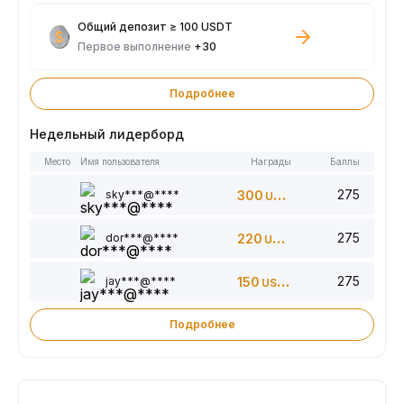
Общий депозит ≥ 100 USDT
Первое выполнение
+30
Подробнее
Недельный лидерборд
Место
Имя пользователя
Награды
Баллы
275
sky***@****
300
USDT
275
dor***@****
220
USDT
275
jay***@****
150
USDT
Подробнее