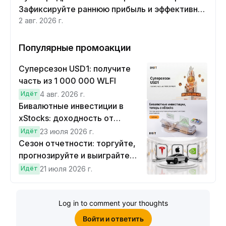
Зафиксируйте раннюю прибыль и эффективно
хеджируйте
2 авг. 2026 г.
Популярные промоакции
Суперсезон USD1: получите
часть из 1 000 000 WLFI
Идёт
4 авг. 2026 г.
Бивалютные инвестиции в
xStocks: доходность от
прогнозов
Идёт
23 июля 2026 г.
Сезон отчетности: торгуйте,
прогнозируйте и выиграйте
Cybertruck!
Идёт
21 июля 2026 г.
Log in to comment your thoughts
Войти и ответить