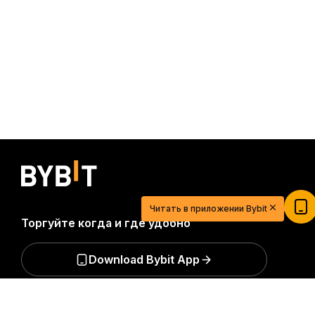
20 USDT для легкого старта в мире
криптовалют
Зарегистрируйтесь, внесите депозит и получите
Читать в приложении Bybit
$20
Торгуйте когда и где удобно
Участвовать
Download Bybit App
Подробно
Будьте первыми, кто получит важные инсайты и