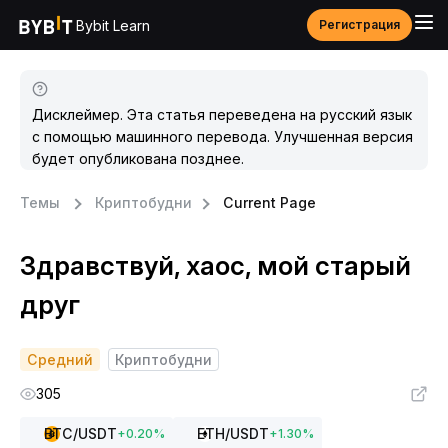
Bybit Learn
Регистрация
Дисклеймер. Эта статья переведена на русский язык
с помощью машинного перевода. Улучшенная версия
будет опубликована позднее.
Темы
Криптобудни
Current Page
Здравствуй, хаос, мой старый
друг
Средний
Криптобудни
305
BTC
/USDT
ETH
/USDT
+
0.20
%
+
1.30
%