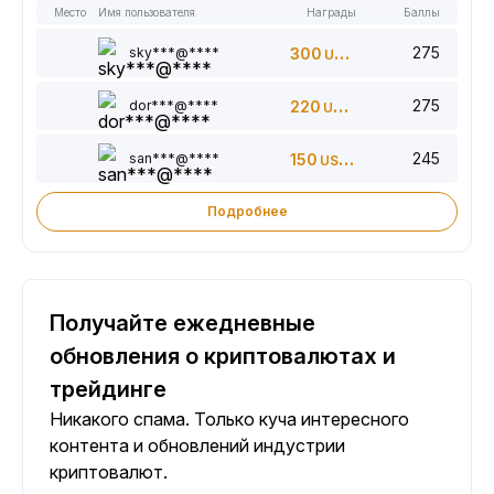
Место
Имя пользователя
Награды
Баллы
275
sky***@****
300
USDT
275
dor***@****
220
USDT
245
san***@****
150
USDT
Подробнее
Получайте ежедневные
обновления о криптовалютах и
трейдинге
Никакого спама. Только куча интересного
контента и обновлений индустрии
криптовалют.