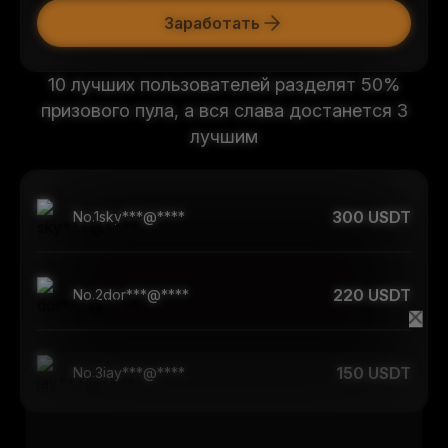
Заработать
10 лучших пользователей разделят 50%
призового пула, а вся слава достанется 3
лучшим
300 USDT
No.
1
sky***@****
220 USDT
No.
2
dor***@****
150 USDT
No.
3
jay***@****