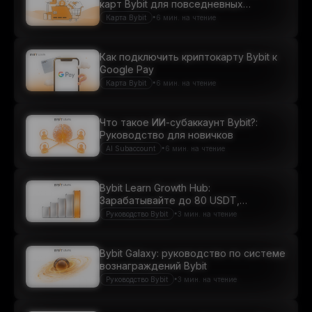
карт Bybit для повседневных
платежей
•
Карта Bybit
6 мин. на чтение
Как подключить криптокарту Bybit к
Google Pay
•
Карта Bybit
6 мин. на чтение
Что такое ИИ-субаккаунт Bybit?:
Руководство для новичков
•
AI Subaccount
6 мин. на чтение
Bybit Learn Growth Hub:
Зарабатывайте до 80 USDT,
осваивая мир криптовалют
•
Руководство Bybit
3 мин. на чтение
Bybit Galaxy: руководство по системе
вознаграждений Bybit
•
Руководство Bybit
3 мин. на чтение