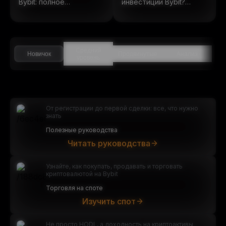
Bybit: полное
инвестиции Bybit?
руководство по
(Обновлено в 2025
ончейн-акциям
году)
Средний
Новичок
Продвинутые
Анализ
уровень
От регистрации до первой сделки: все, что нужно
знать
Полезные руководства
Читать руководства
Узнайте, как покупать, продавать и торговать
криптовалютой на Bybit
Торговля на споте
Изучить спот
Не просто HODL, а доходность на криптоактивы