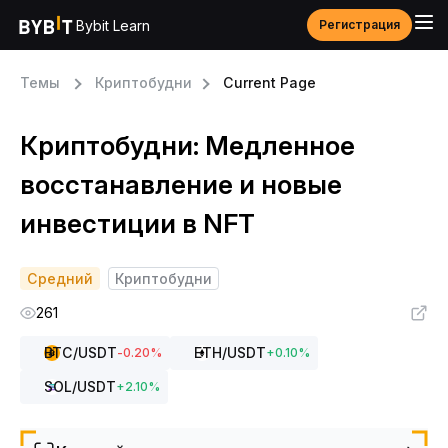
Bybit Learn
Регистрация
Темы
Криптобудни
Current Page
Криптобудни: Медленное
восстанавление и новые
инвестиции в NFT
Средний
Криптобудни
261
BTC
/USDT
ETH
/USDT
-0.20
%
+
0.10
%
SOL
/USDT
+
2.10
%