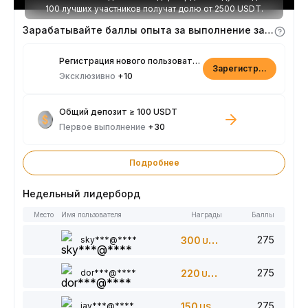
100 лучших участников получат долю от 2500 USDT.
Зарабатывайте баллы опыта за выполнение заданий
Регистрация нового пользователя
Зарегистрироваться
Эксклюзивно
+10
Общий депозит ≥ 100 USDT
Первое выполнение
+30
Подробнее
Недельный лидерборд
Место
Имя пользователя
Награды
Баллы
275
sky***@****
300
USDT
275
dor***@****
220
USDT
275
jay***@****
150
USDT