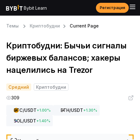
Bybit Learn
Регистрация
Темы
Криптобудни
Current Page
Криптобудни: Бычьи сигналы
биржевых балансов; хакеры
нацелились на Trezor
Средний
Криптобудни
309
BTC
/USDT
ETH
/USDT
+
1.00
%
+
1.30
%
SOL
/USDT
+
1.40
%