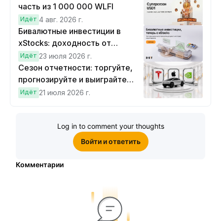
часть из 1 000 000 WLFI
Идёт
4 авг. 2026 г.
Бивалютные инвестиции в
xStocks: доходность от
прогнозов
Идёт
23 июля 2026 г.
Сезон отчетности: торгуйте,
прогнозируйте и выиграйте
Cybertruck!
Идёт
21 июля 2026 г.
Log in to comment your thoughts
Войти и ответить
Комментарии