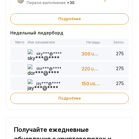
Первое выполнение
+30
Подробнее
Недельный лидерборд
Место
Имя пользователя
Награды
Баллы
275
sky***@****
300
USDT
275
dor***@****
220
USDT
275
jay***@****
150
USDT
Подробнее
Получайте ежедневные