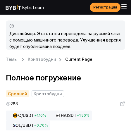
Bybit Learn
Регистрация
Дисклеймер. Эта статья переведена на русский язык
с помощью машинного перевода. Улучшенная версия
будет опубликована позднее.
Темы
Криптобудни
Current Page
Полное погружение
Средний
Криптобудни
283
BTC
/USDT
ETH
/USDT
+
1.10
%
+
1.50
%
SOL
/USDT
+
0.70
%