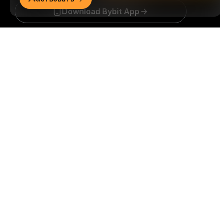
Download Bybit App
Подробно
Будьте первыми, кто получит важные инсайты и
анализ криптомира: подписаться на нашу
рассылку.
Все формы инвестиций сопряжены с
рисками, включая риск потери всей суммы
инвестиций. Такая деятельность подходит не для
всех.
Подписаться
Подписывайтесь на нас
© 2018-2026 Bybit.com. Все права защищены.