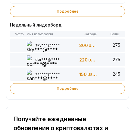
Подробнее
Недельный лидерборд
Место
Имя пользователя
Награды
Баллы
275
sky***@****
300
USDT
275
dor***@****
220
USDT
245
san***@****
150
USDT
Подробнее
Получайте ежедневные
обновления о криптовалютах и