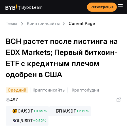
Bybit Learn
Регистрация
Темы
Криптоинсайты
Current Page
BCH растет после листинга на
EDX Markets; Первый биткоин-
ETF с кредитным плечом
одобрен в США
Средний
Криптоинсайты
Криптобудни
487
BTC
/USDT
ETH
/USDT
+
0.69
%
+
2.12
%
SOL
/USDT
+
0.52
%