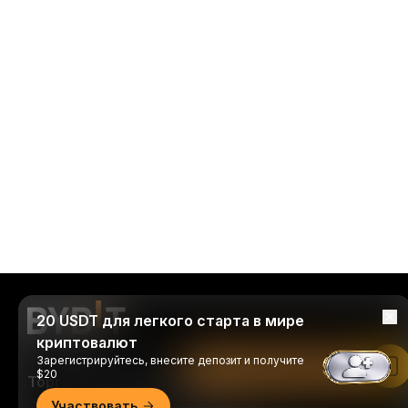
20 USDT для легкого старта в мире
криптовалют
Зарегистрируйтесь, внесите депозит и получите
Читать в приложении Bybit
$20
Торгуйте когда и где удобно
Участвовать