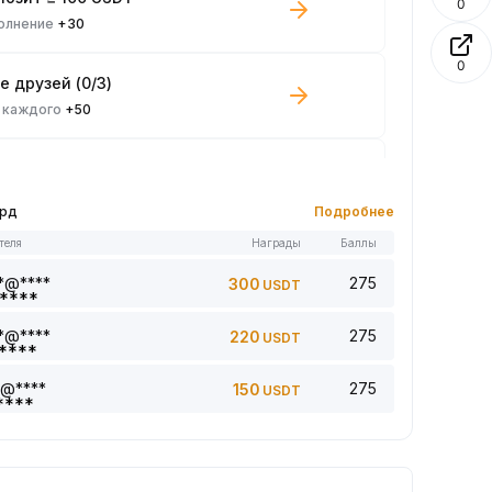
0
олнение
+30
0
е друзей (0/3)
 каждого
+50
 споте ≥ 100 USDT
 каждого
+10
орд
Подробнее
теля
Награды
Баллы
 статью 0/5
 каждого
+1
*@****
275
300
USDT
*@****
275
220
USDT
комментарий (0/5)
 каждого
+2
*@****
275
150
USDT
лайки (5) статье (0/5)
 каждого
+1