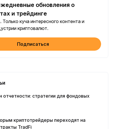
ежедневные обновления о
Поделиться статьей в социальных сетях (0/5)
 каждого
+2
тах и трейдинге
. Только куча интересного контента и
объем бота $100+
дустрии криптовалют.
 каждого
+10
Подписаться
те свою личность
олнение
+20
и в Earn ≥ 10 USDT
олнение
+15
ьи
объем фьючерсами ≥ $1000
н отчетности: стратегии для фондовых
 каждого
+15
объем опционами ≥ $2000
оторым криптотрейдеры переходят на
 каждого
+10
тракты TradFi