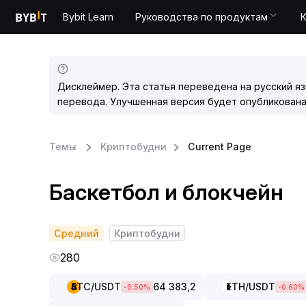
Bybit Learn
Руководства по продуктам
Дисклеймер. Эта статья переведена на русский я
перевода. Улучшенная версия будет опубликована
Темы
Криптобудни
Current Page
Баскетбол и блокчейн
Средний
Криптобудни
280
BTC
/USDT
64 383,2
ETH
/USDT
-0.50
%
-0.60
%