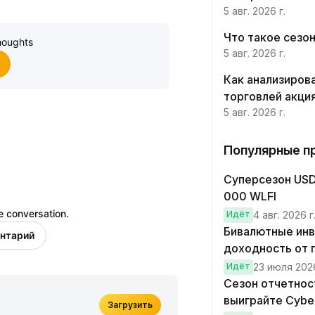
Участвовать
5 авг. 2026 г.
Что такое сезо
houghts
5 авг. 2026 г.
Как анализиров
торговлей акци
5 авг. 2026 г.
Популярные п
Суперсезон USD1
000 WLFI
e conversation.
Идёт
4 авг. 2026 г
Бивалютные инве
нтарий
доходность от 
Идёт
23 июля 2026
Сезон отчетност
выиграйте Cyber
Загрузить