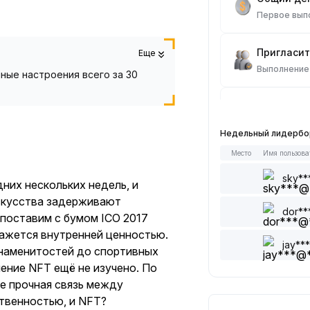
Первое вып
Пригласит
Еще
Выполнение
ные настроения всего за 30
Сделки на
Выполнение
Недельный лидерб
Место
Имя пользова
Прочитать
Выполнение
sky**
них нескольких недель, и
искусства задерживают
dor**
Оставить 
опоставим с бумом ICO 2017
Выполнение
 кажется внутренней ценностью.
jay**
знаменитостей до спортивных
ение NFT ещё не изучено. По
Поставить 
ее прочная связь между
Выполнение
ственностью, и NFT?