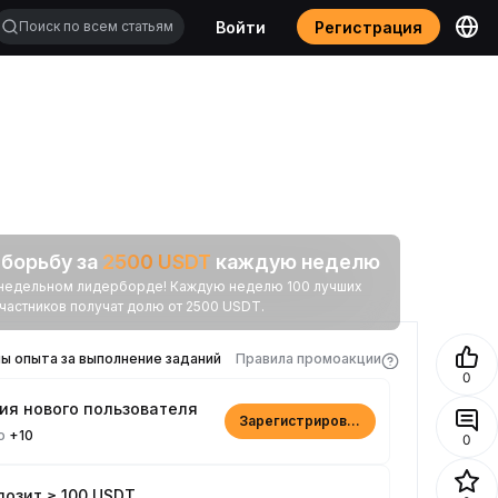
Войти
Регистрация
 борьбу за
2500
USDT
каждую неделю
в недельном лидерборде! Каждую неделю 100 лучших
частников получат долю от 2500 USDT.
ы опыта за выполнение заданий
Правила промоакции
0
ия нового пользователя
Зарегистрироваться
но
+10
0
озит ≥ 100 USDT