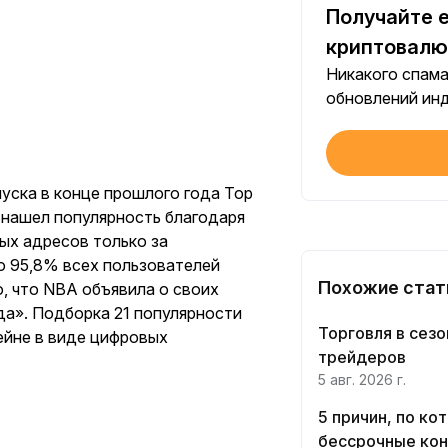
Получайте 
Выполнение
криптовалю
Никакого спама
Торговый 
обновлений ин
Выполнение
Подтверди
уска в конце прошлого года Top
Первое вып
, нашел популярность благодаря
ных адресов только за
Инвестици
о 95,8% всех пользователей
Первое вып
Похожие стат
о, что NBA объявила о своих
20 USDT для легкого
да». Подборка 21 популярности
Торговый 
Торговля в сезо
чейне в виде цифровых
старта в мире
Выполнение
трейдеров
криптовалют
Зарегистрируйтесь, внесите депозит и получите
5 авг. 2026 г.
$20
Торговый 
5 причин, по к
Выполнение
бессрочные кон