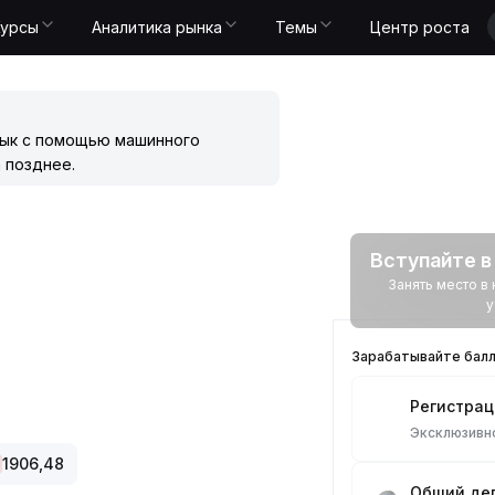
Курсы
Аналитика рынка
Темы
Центр роста
зык с помощью машинного
 позднее.
Вступайте в
Занять место 
у
Зарабатывайте балл
Регистрац
Эксклюзив
1906,48
Общий деп