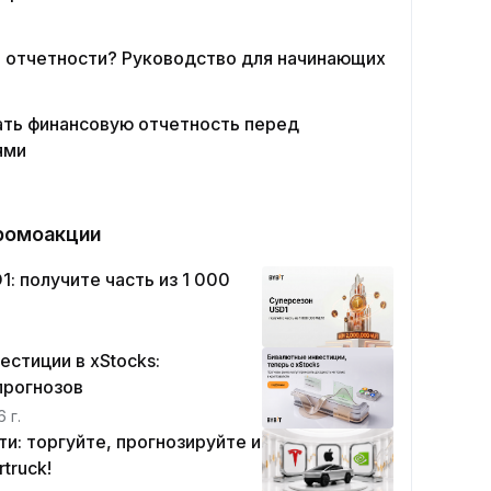
н отчетности? Руководство для начинающих
ать финансовую отчетность перед
ями
ромоакции
: получите часть из 1 000
.
стиции в xStocks:
прогнозов
 г.
и: торгуйте, прогнозируйте и
truck!