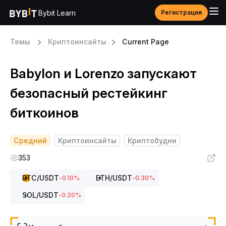
Bybit Learn
Регистрация
Темы
Криптоинсайты
Current Page
Babylon и Lorenzo запускают
безопасный рестейкинг
биткоинов
Средний
Криптоинсайты
Криптобудни
353
BTC
/USDT
ETH
/USDT
-0.10
%
-0.30
%
SOL
/USDT
-0.20
%