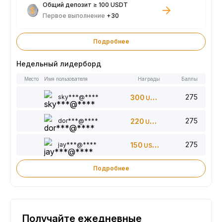
Общий депозит ≥ 100 USDT
Первое выполнение
+30
Подробнее
Недельный лидерборд
Место
Имя пользователя
Награды
Баллы
275
sky***@****
300
USDT
275
dor***@****
220
USDT
275
jay***@****
150
USDT
Подробнее
Получайте ежедневные