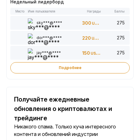
Недельный лидерборд
Место
Имя пользователя
Награды
Баллы
275
sky***@****
300
USDT
275
dor***@****
220
USDT
275
jay***@****
150
USDT
Подробнее
Получайте ежедневные
обновления о криптовалютах и
трейдинге
Никакого спама. Только куча интересного
контента и обновлений индустрии