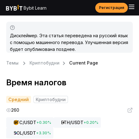
Bybit Learn
Регистрация
Дисклеймер. Эта статья переведена на русский язык
с помощью машинного перевода. Улучшенная версия
будет опубликована позднее.
Темы
Криптобудни
Current Page
Время налогов
Средний
Криптобудни
260
BTC
/USDT
ETH
/USDT
+
0.30
%
+
0.20
%
SOL
/USDT
+
3.30
%